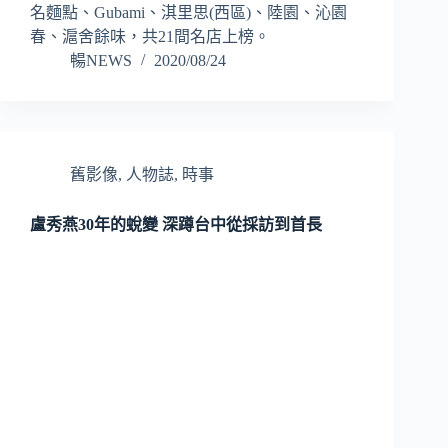
名麵點、Gubami、淇里思(西區)、陸園、沁園
春、滬舍餘味，共21間名店上榜。
暢NEWS
2020/08/24
舊影像
,
人物誌
,
時事
盧秀燕30年的蛻變 深蹲台中從採訪到首長