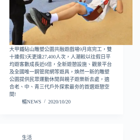
大甲鐵砧山雕塑公園共融遊戲場9月底完工，雙
十連假3天更達27,400人次，人潮較以往假日平
均遊客數成長近6倍，全新遊憩設施、觀景平台
及全國唯一鋼管爬網等遊具，煥然一新的雕塑
公園提供民眾運動休閒與親子遊樂新去處，適
合老、中、青三代戶外探索最夯的首選遊憩空
間!
暢NEWS
2020/10/20
生活