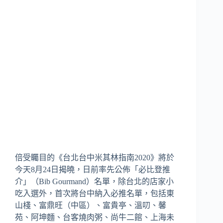
倍受矚目的《台北台中米其林指南2020》將於
今天8月24日揭曉，日前率先公佈「必比登推
介」（Bib Gourmand）名單，除台北的店家小
吃入選外，首次將台中納入必推名單，包括東
山棧、富鼎旺（中區）、富貴亭、溫叨、馨
苑、阿坤麵、台客燒肉粥、尚牛二館、上海未