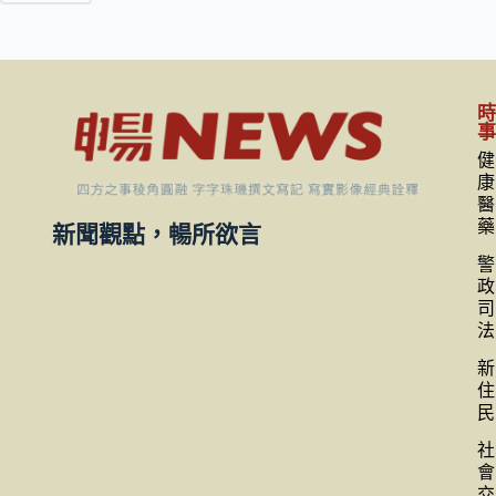
健
康
醫
藥
新聞觀點，暢所欲言
警
政
司
法
新
住
民
社
會
交