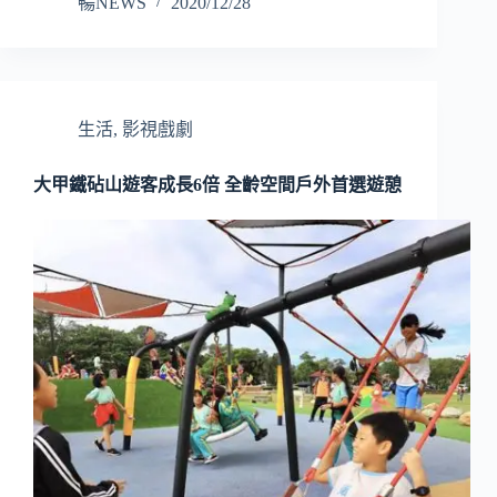
暢NEWS
2020/12/28
生活
,
影視戲劇
大甲鐵砧山遊客成長6倍 全齡空間戶外首選遊憩