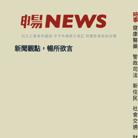
健
康
醫
藥
新聞觀點，暢所欲言
警
政
司
法
新
住
民
社
會
交
通
財