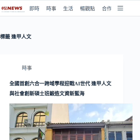
即時
時事
生活
暢觀點
合作媒體
標籤
逢甲人文
時事
全國首創六合一跨域學程迎戰AI世代 逢甲人文
與社會創新碩士班鍛造文資新藍海