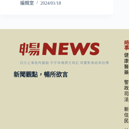
編輯室
2024/01/18
健
康
醫
藥
新聞觀點，暢所欲言
警
政
司
法
新
住
民