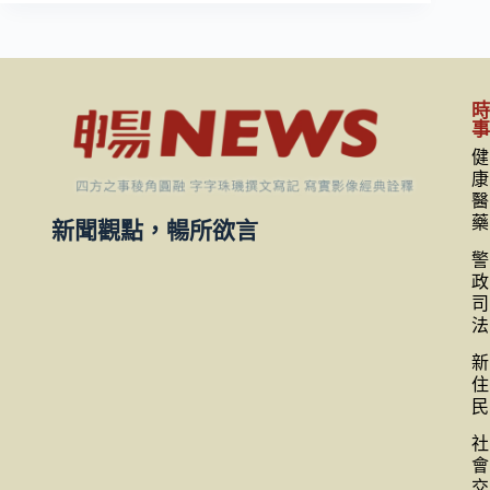
健
康
醫
藥
新聞觀點，暢所欲言
警
政
司
法
新
住
民
社
會
交