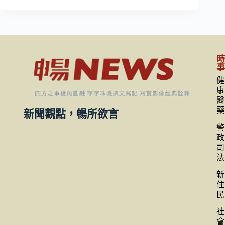
健
康
醫
藥
新聞觀點，暢所欲言
警
政
司
法
新
住
民
社
會