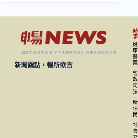
健
康
醫
藥
新聞觀點，暢所欲言
警
政
司
法
新
住
民
社
會
交