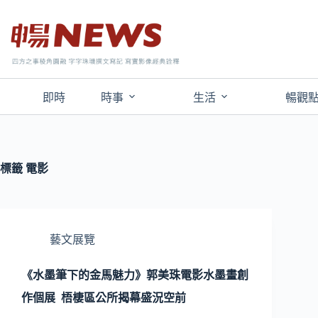
即時
時事
生活
暢觀
標籤
電影
藝文展覽
《水墨筆下的金馬魅力》郭美珠電影水墨畫創
作個展 梧棲區公所揭幕盛況空前