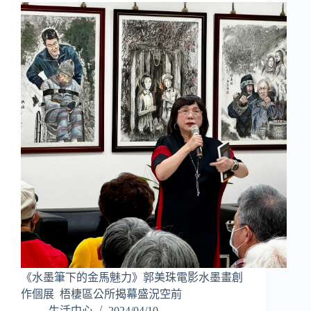
《水墨筆下的金馬魅力》郭美珠電影水墨畫創
作個展 梧棲區公所揭幕盛況空前
生活中心
2024/04/10