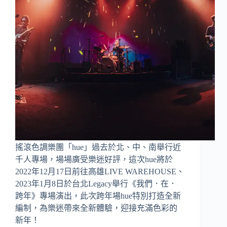
搖滾色調樂團「hue」過去於北、中、南舉行近
千人專場，場場廣受樂迷好評，這次hue將於
2022年12月17日前往高雄LIVE WAREHOUSE、
2023年1月8日於台北Legacy舉行《我們．在．
跨年》專場演出，此次跨年場hue特別打造全新
編制，為樂迷帶來全新體驗，迎接充滿色彩的
新年！