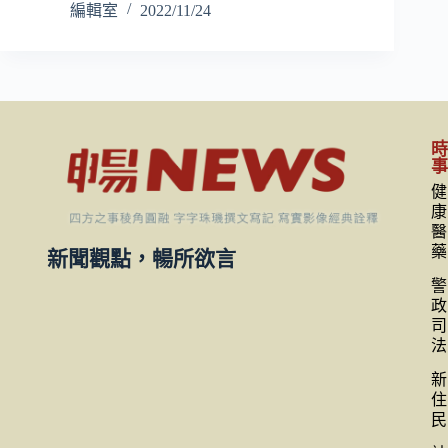
編輯室
2022/11/24
健
康
醫
藥
新聞觀點，暢所欲言
警
政
司
法
新
住
民