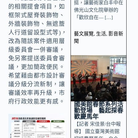
挺，讓藝術家白丰中在
的相關提會項目，如
佛光山文化院舉辦的
框架式屋脊裝飾物、
「歡欣自在— […]
外牆裝飾物、無遮簷
人行道留設型式等)，
藝文展覽
,
生活
,
影音新
改為隨該案件適用層
聞
級委員會一併審議，
免另案提送委員會審
議，更加簡政便民。
希望藉由都市設計審
議分級分流新制，讓
審議效率再升級，市
府行政效能更有感。
國美館春節系列活
動登場 藝起探春
歡慶馬年
【記者 宋佳景/台中報
導】 國立臺灣美術館