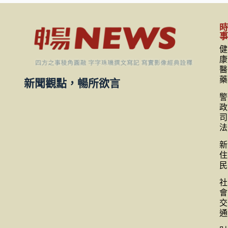
健
康
醫
藥
新聞觀點，暢所欲言
警
政
司
法
新
住
民
社
會
交
通