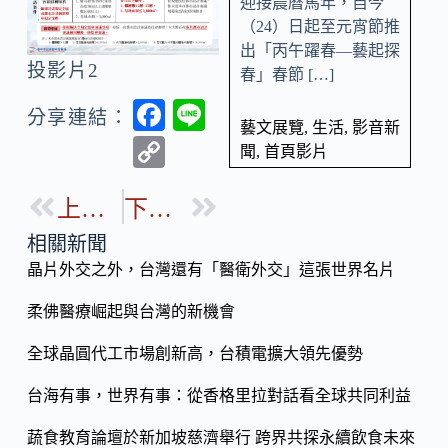
迎接農曆馬年，自今
（24）日起至元宵節推
出「丙午躍春—藝起探
投影片2
春」春節 […]
F
Li
分享連結：
藝文展覽
,
生活
,
影音新
ac
n
C
聞
,
首頁影片
e
e
o
b
上一篇
下一篇
p
o
y
相關新聞
o
晶片外交之外，台灣還有「醫衛外交」這張世界名片
Li
k
n
柔佛醫療崛起與台灣的新機會
k
全球晶圓代工市場創新高，台積電擴大領先優勢
台海有事，世界有事：從香格里拉對話看全球共同利益
蔬食教育論壇於新加坡慈濟舉行 跨界共探永續飲食未來