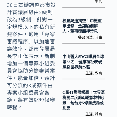
o
Li
生活
30日試辦調整都市設
k
n
計審議層級由2級制
k
改為3級制，針對一
校產疑遭掏空！中檢重
拳出擊 金錢豹創辦
定規模以下的私有新
人、董事遭羈押禁見
建案件，適用「專案
警政司法
,
時事
審議程序」以加速審
議效率。都市發展局
長李正偉表示，新制
中山醫大SDG3躍居全球
第23名 健康福祉表現
增加一個專案小組委
躋身世界前25強
員會協助分擔審議案
生活
,
教育
件，能量加倍，預計
可分流約3成案件由
專案小組委員會審
C羅41歲照樣轟！世界盃
梅開二度締6屆進球神紀
議，將有效縮短候審
錄 葡萄牙5球血洗烏茲
時程。
別克
生活
,
體育