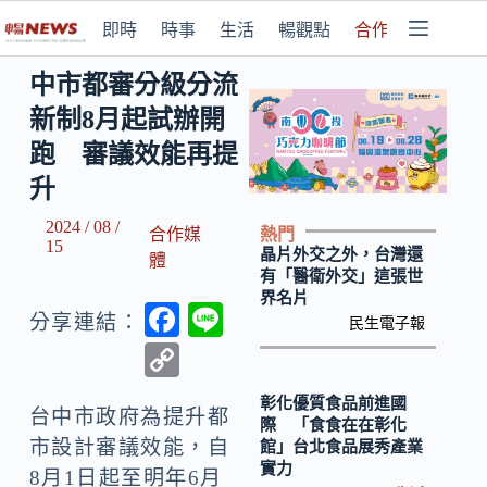
即時
時事
生活
暢觀點
合作媒體
中市都審分級分流
新制8月起試辦開
跑 審議效能再提
升
2024 / 08 /
熱門
合作媒
15
晶片外交之外，台灣還
體
有「醫衛外交」這張世
界名片
F
Li
分享連結：
民生電子報
ac
n
C
e
e
o
彰化優質食品前進國
b
台中市政府為提升都
p
際 「食食在在彰化
市設計審議效能，自
館」台北食品展秀產業
o
y
實力
8月1日起至明年6月