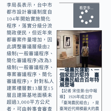
李局長表示，台中市
看更多...
都市設計審議制度自
104年開始實施簡化
程序，落實分級分流
簡政便民，但近年來
都審案件量增加，因
此調整審議層級由2
級制(一般審議程序、
簡化審議程序)改為3
級制(一般審議程序、
一場農民運動、一
專案審議程序、簡化
個家庭的堅持 臺
灣農民組合百年特
審議程序)，針對私人
展登場
建案樓層數13層至15
【記者 宋佳景/台中報
層且建築基地面積未
導】 1926年成立的
超過3,000平方公尺
「臺灣農民組合」，是
臺灣近代規模最大的農
者，可由幹事會審查