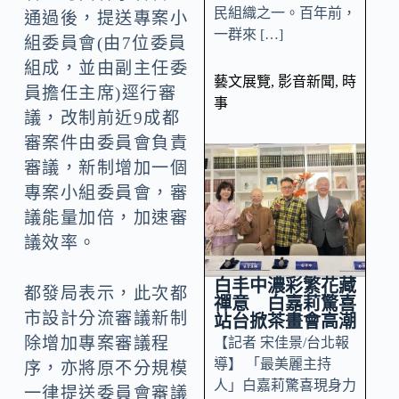
民組織之一。百年前，
通過後，提送專案小
一群來 […]
組委員會(由7位委員
組成，並由副主任委
藝文展覽
,
影音新聞
,
時
員擔任主席)逕行審
事
議，改制前近9成都
審案件由委員會負責
審議，新制增加一個
專案小組委員會，審
議能量加倍，加速審
議效率。
白丰中濃彩繁花藏
都發局表示，此次都
禪意 白嘉莉驚喜
市設計分流審議新制
站台掀茶畫會高潮
除增加專案審議程
【記者 宋佳景/台北報
導】 「最美麗主持
序，亦將原不分規模
人」白嘉莉驚喜現身力
一律提送委員會審議