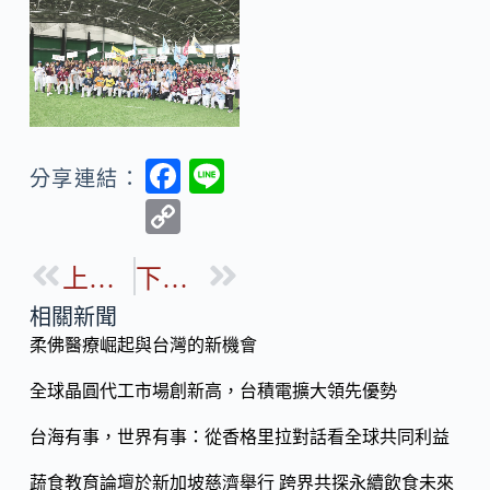
F
Li
分享連結：
ac
n
C
e
e
o
b
上一篇
下一篇
p
o
y
相關新聞
o
柔佛醫療崛起與台灣的新機會
Li
k
n
全球晶圓代工市場創新高，台積電擴大領先優勢
k
台海有事，世界有事：從香格里拉對話看全球共同利益
蔬食教育論壇於新加坡慈濟舉行 跨界共探永續飲食未來