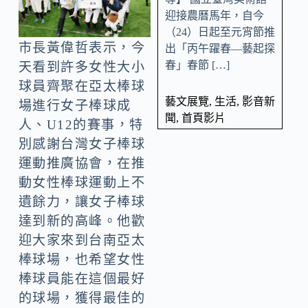
迎接農曆馬年，自今
（24）日起至元宵節推
市長黃偉哲表示，今
出「丙午躍春—藝起探
春」春節 […]
天看到許多女性大小
球員齊聚在亞太棒球
藝文展覽
,
生活
,
影音新
場進行女子棒球成
聞
,
首頁影片
人、U12的賽事，特
別感謝台灣女子棒球
運動推廣協會，在推
動女性棒球運動上不
遺餘力，讓女子棒球
達到新的高峰。他歡
迎大家來到台南亞太
棒球場，也希望女性
棒球員能在這個最好
的球場，獲得最佳的