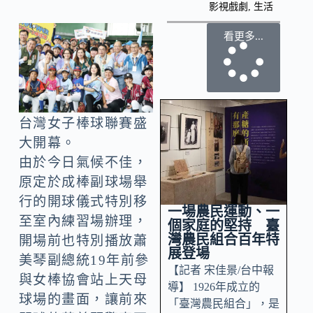
影視戲劇
,
生活
看更多...
台灣女子棒球聯賽盛
大開幕。
由於今日氣候不佳，
原定於成棒副球場舉
行的開球儀式特別移
一場農民運動、一
至室內練習場辦理，
個家庭的堅持 臺
灣農民組合百年特
開場前也特別播放蕭
展登場
美琴副總統19年前參
【記者 宋佳景/台中報
與女棒協會站上天母
導】 1926年成立的
球場的畫面，讓前來
「臺灣農民組合」，是