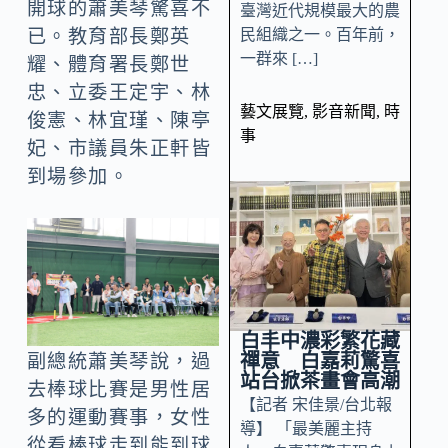
開球的蕭美琴驚喜不
臺灣近代規模最大的農
民組織之一。百年前，
已。教育部長鄭英
一群來 […]
耀、體育署長鄭世
忠、立委王定宇、林
藝文展覽
,
影音新聞
,
時
俊憲、林宜瑾、陳亭
事
妃、市議員朱正軒皆
到場參加。
白丰中濃彩繁花藏
禪意 白嘉莉驚喜
副總統蕭美琴說，過
站台掀茶畫會高潮
去棒球比賽是男性居
【記者 宋佳景/台北報
多的運動賽事，女性
導】 「最美麗主持
從看棒球走到能到球