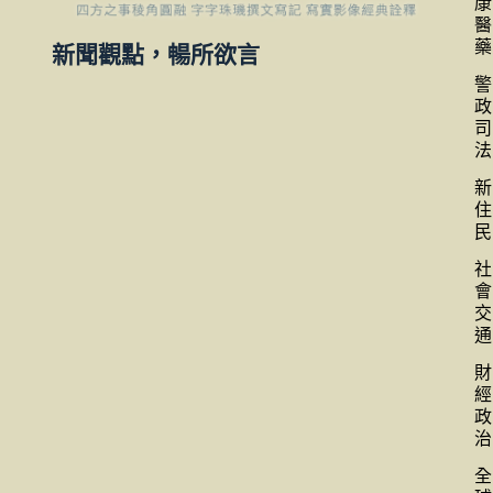
康
醫
藥
新聞觀點，暢所欲言
警
政
司
法
新
住
民
社
會
交
通
財
經
政
治
全