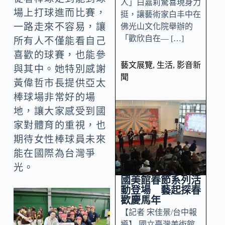
人」白嘉莉驚喜現身力
場上打球進而比賽，
挺，讓藝術家白丰中在
一路走來不容易，讓
佛光山文化院舉辦的
「歡欣自在— […]
所有人不僅能看自己
喜歡的球賽，也能參
藝文展覽
,
生活
,
影音新
與其中。她特別感謝
聞
黃偉哲市長提供亞太
棒球場非常好的場
地，讓大家感受到國
家對體育的重視，也
期待女性棒球員未來
能在國際為台灣爭
光。
國美館春節系列活
動登場 藝起探春
歡慶馬年
【記者 宋佳景/台中報
導】 國立臺灣美術館