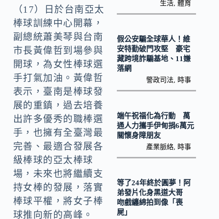
o
Li
生活
,
體育
（17）日於台南亞太
k
n
棒球訓練中心開幕，
k
副總統蕭美琴與台南
假公安騙全球華人！維
安特勤破門攻堅 豪宅
市長黃偉哲到場參與
藏跨境詐騙基地、11嫌
開球，為女性棒球選
落網
手打氣加油。黃偉哲
警政司法
,
時事
表示，臺南是棒球發
展的重鎮，過去培養
端午祝福化為行動 萬
出許多優秀的職棒選
通人力攜手伊甸捐6萬元
手，也擁有全臺灣最
關懷身障朋友
完善、最適合發展各
產業脈絡
,
時事
級棒球的亞太棒球
場，未來也將繼續支
等了24年終於圓夢！阿
持女棒的發展，落實
弟發片化身黑道大哥
棒球平權，將女子棒
吻戲纏綿拍到像「喪
屍」
球推向新的高峰。