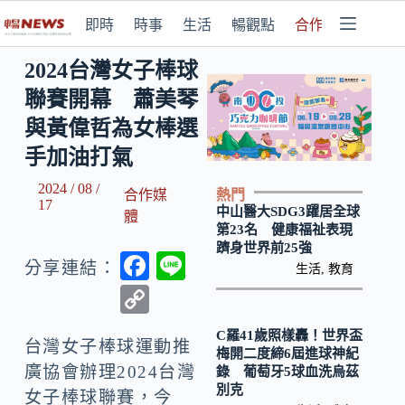
即時
時事
生活
暢觀點
合作媒體
2024台灣女子棒球
聯賽開幕 蕭美琴
與黃偉哲為女棒選
手加油打氣
2024 / 08 /
熱門
合作媒
17
中山醫大SDG3躍居全球
體
第23名 健康福祉表現
躋身世界前25強
F
Li
分享連結：
生活
,
教育
ac
n
C
e
e
o
C羅41歲照樣轟！世界盃
b
台灣女子棒球運動推
p
梅開二度締6屆進球神紀
廣協會辦理2024台灣
錄 葡萄牙5球血洗烏茲
o
y
別克
女子棒球聯賽，今