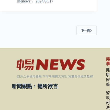
lifenews
2024/08/17
下一頁
健
康
醫
藥
新聞觀點，暢所欲言
警
政
司
法