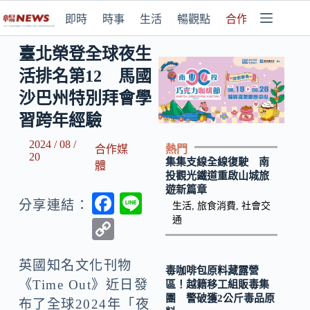
即時
時事
生活
暢觀點
合作媒體
臺北榮登全球夜生
活排名第12 馬國
沙巴州特別拜會學
習跨年經驗
2024 / 08 /
熱門
合作媒
20
集集支線全線復駛 南
體
投觀光鐵道重啟山城旅
遊新篇章
F
Li
分享連結：
生活
,
旅食消費
,
社會交
ac
n
通
C
e
e
o
b
英國知名文化刊物
p
毒咖啡包原料藏露營
《Time Out》近日發
區！越籍移工組販毒集
o
y
團 警破獲2公斤毒品原
布了全球2024年「夜