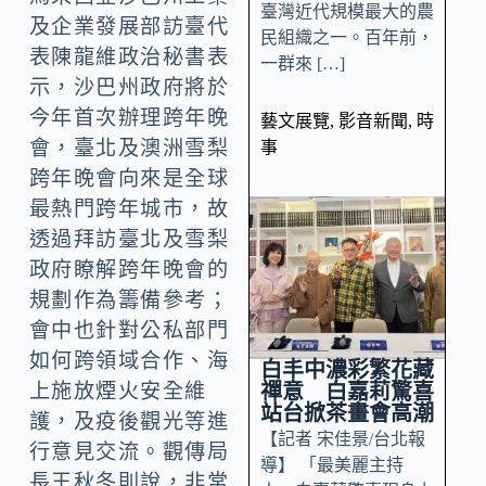
臺灣近代規模最大的農
及企業發展部訪臺代
民組織之一。百年前，
表陳龍維政治秘書表
一群來 […]
示，沙巴州政府將於
今年首次辦理跨年晚
藝文展覽
,
影音新聞
,
時
會，臺北及澳洲雪梨
事
跨年晚會向來是全球
最熱門跨年城市，故
透過拜訪臺北及雪梨
政府瞭解跨年晚會的
規劃作為籌備參考；
會中也針對公私部門
如何跨領域合作、海
白丰中濃彩繁花藏
禪意 白嘉莉驚喜
上施放煙火安全維
站台掀茶畫會高潮
護，及疫後觀光等進
【記者 宋佳景/台北報
行意見交流。觀傳局
導】 「最美麗主持
長王秋冬則說，非常