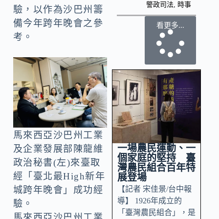
警政司法
,
時事
驗，以作為沙巴州籌
備今年跨年晚會之參
看更多...
考。
馬來西亞沙巴州工業
一場農民運動、一
及企業發展部陳龍維
個家庭的堅持 臺
政治秘書(左)來臺取
灣農民組合百年特
經「臺北最High新年
展登場
【記者 宋佳景/台中報
城跨年晚會」成功經
導】 1926年成立的
驗。
「臺灣農民組合」，是
馬來西亞沙巴州工業