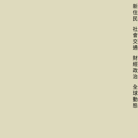
新
住
民
社
會
交
通
財
經
政
治
全
球
動
態