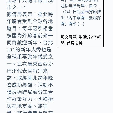
全球十大跨年最佳城
迎接農曆馬年，自今
市之一。
（24）日起至元宵節推
觀傳局表示，臺北跨
出「丙午躍春—藝起探
年晚會受到全球各地
春」春節 […]
矚目，每年吸引相當
多國內外旅客前來一
藝文展覽
,
生活
,
影音新
同倒數迎新年，台北
聞
,
首頁影片
101的新年大秀也是
全球重要跨年儀式之
一。此次馬來西亞沙
巴州代表團特別來
訪，取經臺北跨年晚
會成功經驗，活動不
僅透過跨局處分工合
作群策群力，也積極
與在地商圈、旅宿