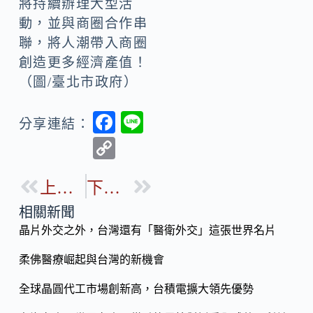
將持續辦理大型活
動，並與商圈合作串
聯，將人潮帶入商圈
創造更多經濟產值！
（圖/臺北市政府）
F
Li
分享連結：
ac
n
C
e
e
o
b
上一篇
下一篇
p
o
y
相關新聞
o
晶片外交之外，台灣還有「醫衛外交」這張世界名片
Li
k
n
柔佛醫療崛起與台灣的新機會
k
全球晶圓代工市場創新高，台積電擴大領先優勢