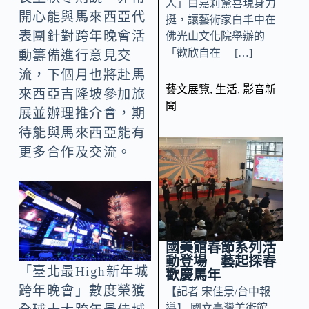
人」白嘉莉驚喜現身力
開心能與馬來西亞代
挺，讓藝術家白丰中在
表團針對跨年晚會活
佛光山文化院舉辦的
「歡欣自在— […]
動籌備進行意見交
流，下個月也將赴馬
藝文展覽
,
生活
,
影音新
來西亞吉隆坡參加旅
聞
展並辦理推介會，期
待能與馬來西亞能有
更多合作及交流。
國美館春節系列活
動登場 藝起探春
「臺北最High新年城
歡慶馬年
跨年晚會」數度榮獲
【記者 宋佳景/台中報
導】 國立臺灣美術館