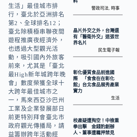
o
Li
料
生活」最佳城市排
警政司法
,
時事
k
n
行，臺北於亞洲排名
k
第2、全球排名12；
晶片外交之外，台灣還
臺北除積極串聯夜間
有「醫衛外交」這張世
遊程推廣夜經濟外，
界名片
也透過大型觀光活
民生電子報
動，吸引國內外旅客
前來，尤其是「臺北
彰化優質食品前進國
最High新年城跨年晚
際 「食食在在彰化
會」數度榮獲全球十
館」台北食品展秀產業
實力
大跨年最佳城市之
生活
一，馬來西亞沙巴州
工業及企業發展部日
前更特別拜會臺北市
校產疑遭掏空！中檢重
政府觀光傳播局，請
拳出擊 金錢豹創辦
人、董事遭羈押禁見
益籌辦跨年活動經