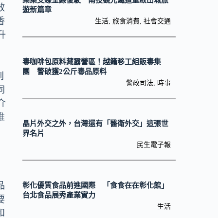
集集支線全線復駛 南投觀光鐵道重啟山城旅
效
遊新篇章
香
生活
,
旅食消費
,
社會交通
升
毒咖啡包原料藏露營區！越籍移工組販毒集
團 警破獲2公斤毒品原料
到
警政司法
,
時事
同
介
推
晶片外交之外，台灣還有「醫衛外交」這張世
界名片
民生電子報
品
彰化優質食品前進國際 「食食在在彰化館」
台北食品展秀產業實力
要
生活
和