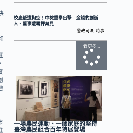
快
校產疑遭掏空！中檢重拳出擊 金錢豹創辦
人、董事遭羈押禁見
警政司法
,
時事
和
看更多...
選
，
實
劃
禮
市
一場農民運動、一個家庭的堅持
臺灣農民組合百年特展登場
推