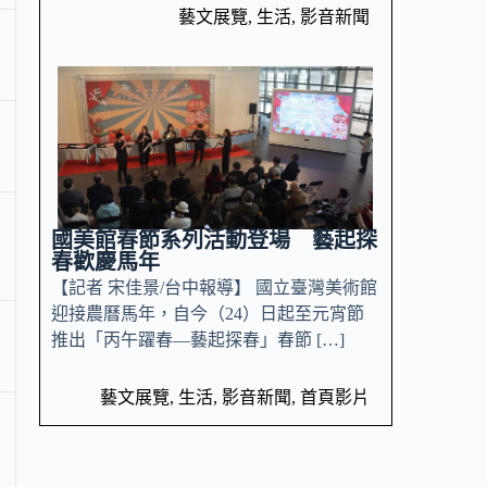
藝文展覽
,
生活
,
影音新聞
國美館春節系列活動登場 藝起探
春歡慶馬年
【記者 宋佳景/台中報導】 國立臺灣美術館
迎接農曆馬年，自今（24）日起至元宵節
推出「丙午躍春—藝起探春」春節 […]
藝文展覽
,
生活
,
影音新聞
,
首頁影片