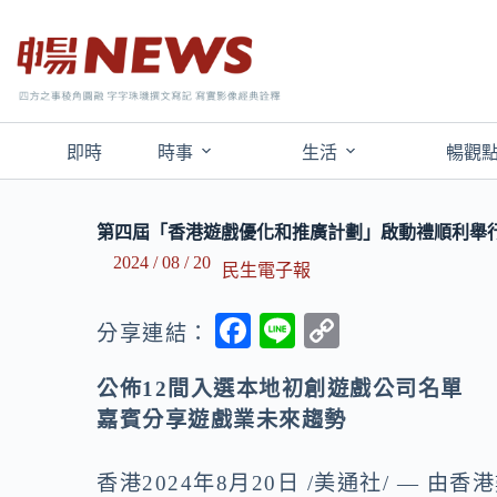
即時
時事
生活
暢觀
第四屆「香港遊戲優化和推廣計劃」啟動禮順利舉
2024 / 08 / 20
民生電子報
F
Li
C
分享連結：
ac
n
o
公佈12間入選本地初創遊戲公司名單
e
e
p
嘉賓分享遊戲業未來趨勢
b
y
o
Li
香港2024年8月20日 /美通社/ —