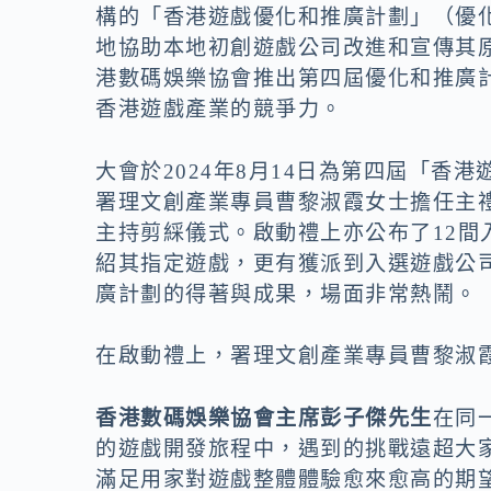
o
n
構的「香港遊戲優化和推廣計劃」（優
k
k
地協助本地初創遊戲公司改進和宣傳其
港數碼娛樂協會推出第四屆優化和推廣
香港遊戲產業的競爭力。
大會於2024年8月14日為第四屆「
署理文創產業專員曹黎淑霞女士擔任主
主持剪綵儀式。啟動禮上亦公布了12
紹其指定遊戲，更有獲派到入選遊戲公
廣計劃的得著與成果，場面非常熱鬧。
在啟動禮上，署理文創產業專員曹黎淑霞
香港數碼娛樂協會主席彭子傑先生
在同
的遊戲開發旅程中，遇到的挑戰遠超大
滿足用家對遊戲整體體驗愈來愈高的期