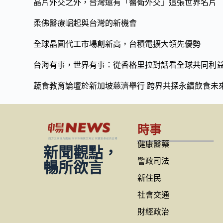
o
Li
晶片外交之外，台灣還有「醫衛外交」這張世界名片
o
n
柔佛醫療崛起與台灣的新機會
k
k
全球晶圓代工市場創新高，台積電擴大領先優勢
台海有事，世界有事：從香格里拉對話看全球共同利
蔬食教育論壇於新加坡慈濟舉行 跨界共探永續飲食未
時事
健康醫藥
新聞觀點，
警政司法
暢所欲言
新住民
社會交通
財經政治