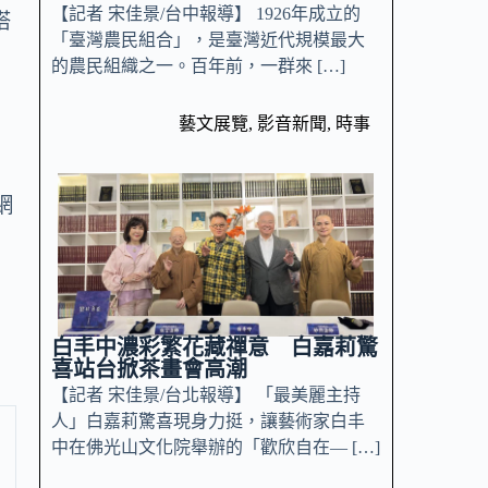
【記者 宋佳景/台中報導】 1926年成立的
搭
「臺灣農民組合」，是臺灣近代規模最大
的農民組織之一。百年前，一群來 […]
藝文展覽
,
影音新聞
,
時事
網
白丰中濃彩繁花藏禪意 白嘉莉驚
喜站台掀茶畫會高潮
【記者 宋佳景/台北報導】 「最美麗主持
人」白嘉莉驚喜現身力挺，讓藝術家白丰
中在佛光山文化院舉辦的「歡欣自在— […]