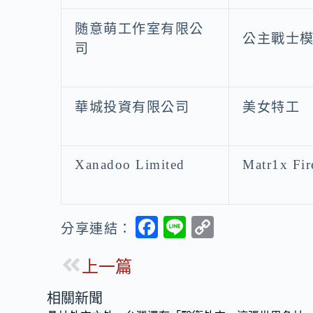
随意萌工作室有限公
公主戰士
司
華城投資有限公司
美女特工
Xanadoo Limited
Matr1x Fir
F
Li
C
分享連結：
ac
n
o
上一篇
e
e
p
b
y
相關新聞