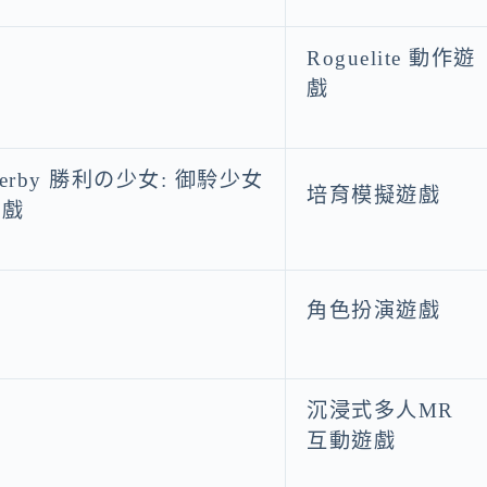
Roguelite 動作遊
戲
 Derby 勝利の少女: 御駖少女
培育模擬遊戲
遊戲
角色扮演遊戲
沉浸式多人MR
場
互動遊戲