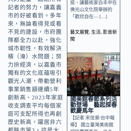
挺，讓藝術家白丰中在
記者的努力，讓嘉義
佛光山文化院舉辦的
市的好被看到。多年
「歡欣自在— […]
來，無論看得見或看
不見的建設，市府團
藝文展覽
,
生活
,
影音新
聞
隊都全力以赴，強化
城市韌性，有效解決
積（淹）水問題；努
力拚經濟，以嘉義市
獨有的文化底蘊吸引
觀光人潮，帶動營利
事業銷售額連續5年
創新高、2023年家庭
國美館春節系列活
動登場 藝起探春
收支調查平均每個家
歡慶馬年
庭可支配所得也再創
【記者 宋佳景/台中報
歷史新高，躍居非六
導】 國立臺灣美術館
都縣市第3，這是大