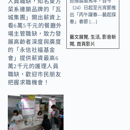
迎接農曆馬年，自今
人員職缺，知名東方
（24）日起至元宵節推
菜系連鎖品牌的「瓦
出「丙午躍春—藝起探
城集團」開出薪資上
春」春節 […]
看6萬5千元的餐廳外
場主管職缺，致力發
藝文展覽
,
生活
,
影音新
展高齡者深度與廣度
聞
,
首頁影片
的「永信社福基金
會」提供薪資最高6
萬2千元的護理人員
職缺，歡迎市民朋友
把握求職機會！