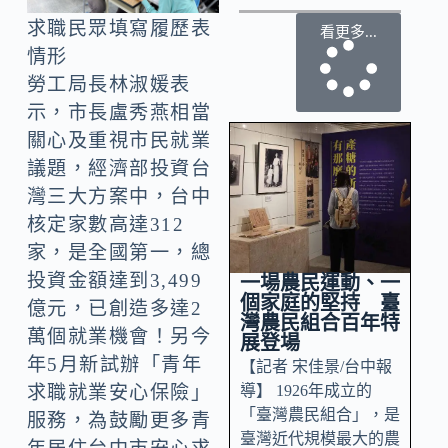
求職民眾填寫履歷表
看更多...
情形
勞工局長林淑媛表
示，市長盧秀燕相當
關心及重視市民就業
議題，經濟部投資台
灣三大方案中，台中
核定家數高達312
家，是全國第一，總
投資金額達到3,499
一場農民運動、一
個家庭的堅持 臺
億元，已創造多達2
灣農民組合百年特
萬個就業機會！另今
展登場
年5月新試辦「青年
【記者 宋佳景/台中報
導】 1926年成立的
求職就業安心保險」
「臺灣農民組合」，是
服務，為鼓勵更多青
臺灣近代規模最大的農