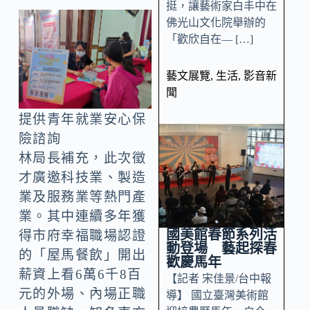
挺，讓藝術家白丰中在
佛光山文化院舉辦的
「歡欣自在— […]
藝文展覽
,
生活
,
影音新
聞
提供青年就業安心保
險諮詢
林局長補充，此次徵
才廣邀科技業、製造
業及服務業等熱門產
業。其中連續多年獲
國美館春節系列活
得市府幸福職場認證
動登場 藝起探春
的「屋馬餐飲」開出
歡慶馬年
薪資上看6萬6千8百
【記者 宋佳景/台中報
元的外場、內場正職
導】 國立臺灣美術館