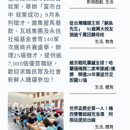
o
y
影視戲劇
,
生活
就業，舉辦「富市台
o
Li
中 就業成功」9月系
k
n
列徵才，邀集屋馬餐
從台灣罐頭王到「鮪魚
k
先生」 92歲興大校友
飲、瓦城集團及永信
捐逾千萬回饋母校
社福基金會等140家
生活
,
教育
次廠商共襄盛舉，辦
理25場徵才，提供逾
維京戰吼震撼全球！哈
7,000個優質職缺，
蘭德梅開二度率挪威2連
歡迎求職民眾及社會
勝 睽違28年重返世足
新鮮人踴躍參加！
即闖32強
生活
,
體育
世界盃歷史第一人！梅
西雙響超越克洛澤 阿
根廷提前出線
生活
,
體育