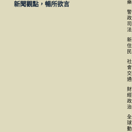
藥
新聞觀點，暢所欲言
警
政
司
法
新
住
民
社
會
交
通
財
經
政
治
全
球
動