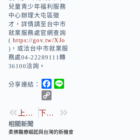
兒童青少年福利服務
中心辦理大屯區徵
才，詳情請至台中市
就業服務處官網查詢
(
https://gov.tw/XJo
)，或洽台中市就業服
務處04-22289111轉
36100洽詢。
F
Li
分享連結：
ac
n
C
e
e
o
b
上一篇
下一篇
p
o
y
相關新聞
o
柔佛醫療崛起與台灣的新機會
Li