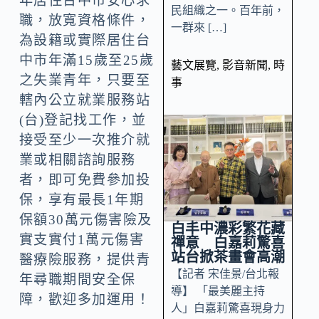
年居住台中市安心求
民組織之一。百年前，
職，放寬資格條件，
一群來 […]
為設籍或實際居住台
中市年滿15歲至25歲
藝文展覽
,
影音新聞
,
時
之失業青年，只要至
事
轄內公立就業服務站
(台)登記找工作，並
接受至少一次推介就
業或相關諮詢服務
者，即可免費參加投
保，享有最長1年期
保額30萬元傷害險及
白丰中濃彩繁花藏
實支實付1萬元傷害
禪意 白嘉莉驚喜
站台掀茶畫會高潮
醫療險服務，提供青
【記者 宋佳景/台北報
年尋職期間安全保
導】 「最美麗主持
障，歡迎多加運用！
人」白嘉莉驚喜現身力