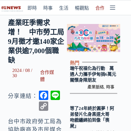
即時
時事
生活
暢觀點
合作媒體
產業旺季需求
增！ 中市勞工局
9月徵才邀140家企
業供逾7,000個職
缺
熱門
端午祝福化為行動 萬
2024 / 08 /
合作媒
通人力攜手伊甸捐6萬元
30
體
關懷身障朋友
產業脈絡
,
時事
F
Li
分享連結：
ac
n
C
等了24年終於圓夢！阿
e
e
o
弟發片化身黑道大哥
吻戲纏綿拍到像「喪
b
台中市政府勞工局為
p
屍」
協助廠商及市民媒合