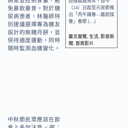
蔬菜並控制食量，避
迎接農曆馬年，自今
（24）日起至元宵節推
免暴飲暴食。對於糖
出「丙午躍春—藝起探
尿病患者，林醫師特
春」春節 […]
別建議選擇專為糖友
設計的無糖月餅，並
藝文展覽
,
生活
,
影音新
保持適度運動，同時
聞
,
首頁影片
隨時監測血糖變化。
中秋節民眾應該在飲
食上多加注意
。圖：