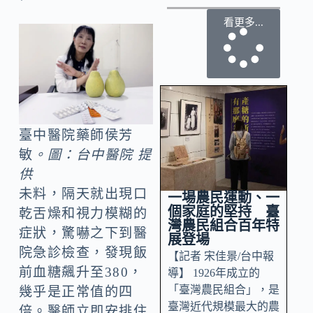
看更多...
臺中醫院藥師侯芳
敏
。圖：台中醫院 提
供
未料，隔天就出現口
一場農民運動、一
個家庭的堅持 臺
乾舌燥和視力模糊的
灣農民組合百年特
症狀，驚嚇之下到醫
展登場
院急診檢查，發現飯
【記者 宋佳景/台中報
前血糖飆升至380，
導】 1926年成立的
「臺灣農民組合」，是
幾乎是正常值的四
臺灣近代規模最大的農
倍。醫師立即安排住