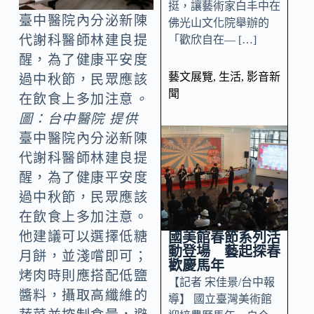
挺，讓藝術家白丰中在
臺中醫院內分泌新陳
佛光山文化院舉辦的
代謝科醫師林建良提
「歡欣自在— […]
醒，為了健康平安度
藝文展覽
,
生活
,
影音新
過中秋節，民眾應該
聞
在飲食上多加注意
。
圖：台中醫院 提供
臺中醫院內分泌新陳
代謝科醫師林建良提
醒，為了健康平安度
過中秋節，民眾應該
在飲食上多加注意。
他建議可以選擇低糖
國美館春節系列活
動登場 藝起探春
月餅，並淺嚐即可；
歡慶馬年
烤肉時則應搭配低鹽
【記者 宋佳景/台中報
醬料，攝取高纖維的
導】 國立臺灣美術館