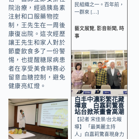
民組織之一。百年前，
院治療，經過胰島素
一群來 […]
注射和口服藥物控
制，王先生在一周後
藝文展覽
,
影音新聞
,
時
康復出院。這次經歷
事
讓王先生和家人對於
節慶飲食多了一份警
惕，也提醒糖尿病患
者在享受美食時務必
留意血糖控制，避免
健康亮紅燈。
白丰中濃彩繁花藏
禪意 白嘉莉驚喜
站台掀茶畫會高潮
【記者 宋佳景/台北報
導】 「最美麗主持
人」白嘉莉驚喜現身力