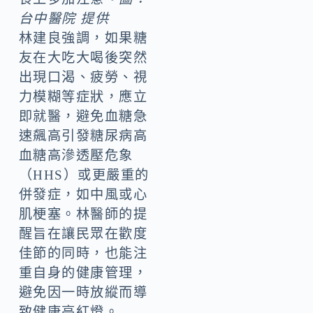
台中醫院 提供
林建良強調，如果糖
友在大吃大喝後突然
出現口渴、疲勞、視
力模糊等症狀，應立
即就醫，避免血糖急
速飆高引發糖尿病高
血糖高滲透壓危象
（HHS）或更嚴重的
併發症，如中風或心
肌梗塞。林醫師的提
醒旨在讓民眾在歡度
佳節的同時，也能注
重自身的健康管理，
避免因一時放縱而導
致健康亮紅燈。