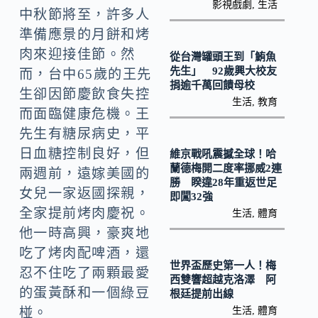
o
Li
影視戲劇
,
生活
中秋節將至，許多人
k
n
準備應景的月餅和烤
k
肉來迎接佳節。然
從台灣罐頭王到「鮪魚
先生」 92歲興大校友
而，台中65歲的王先
捐逾千萬回饋母校
生卻因節慶飲食失控
生活
,
教育
而面臨健康危機。王
先生有糖尿病史，平
日血糖控制良好，但
維京戰吼震撼全球！哈
蘭德梅開二度率挪威2連
兩週前，遠嫁美國的
勝 睽違28年重返世足
女兒一家返國探親，
即闖32強
全家提前烤肉慶祝。
生活
,
體育
他一時高興，豪爽地
吃了烤肉配啤酒，還
世界盃歷史第一人！梅
忍不住吃了兩顆最愛
西雙響超越克洛澤 阿
的蛋黃酥和一個綠豆
根廷提前出線
生活
,
體育
椪。