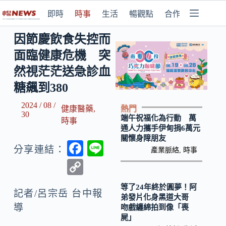
即時
時事
生活
暢觀點
合作媒體
因節慶飲食失控而
面臨健康危機 突
然視茫茫送急診血
糖飆到380
2024 / 08 /
熱門
健康醫藥
,
30
端午祝福化為行動 萬
時事
通人力攜手伊甸捐6萬元
關懷身障朋友
F
Li
分享連結：
產業脈絡
,
時事
ac
n
C
e
e
o
等了24年終於圓夢！阿
b
記者/呂宗岳 台中報
p
弟發片化身黑道大哥
導
吻戲纏綿拍到像「喪
o
y
屍」