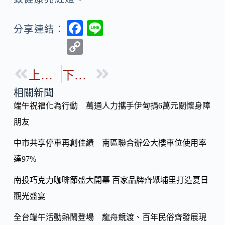
F
Li
分享連結：
ac
n
C
e
e
o
b
上一篇
下一篇
p
o
y
相關新聞
o
端午祝福化為行動 萬通人力攜手伊甸捐6萬元關懷身障
Li
k
朋友
n
k
中市共享停車再創佳績 南區聯合辦公大樓車位使用率
達97%
南投巧克力咖啡節盛大開幕 百家品牌齊聚埔里打造夏日
觀光盛宴
全台端午活動熱鬧登場 龍舟競渡、百年民俗齊發展現