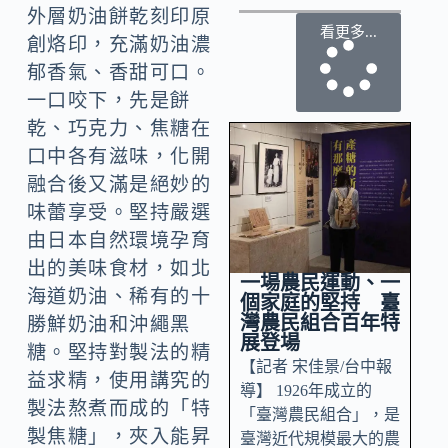
外層奶油餅乾刻印原
看更多...
創烙印，充滿奶油濃
郁香氣、香甜可口。
一口咬下，先是餅
乾、巧克力、焦糖在
口中各有滋味，化開
融合後又滿是絕妙的
味蕾享受。堅持嚴選
由日本自然環境孕育
出的美味食材，如北
一場農民運動、一
海道奶油、稀有的十
個家庭的堅持 臺
灣農民組合百年特
勝鮮奶油和沖繩黑
展登場
糖。堅持對製法的精
【記者 宋佳景/台中報
益求精，使用講究的
導】 1926年成立的
製法熬煮而成的「特
「臺灣農民組合」，是
製焦糖」，夾入能昇
臺灣近代規模最大的農