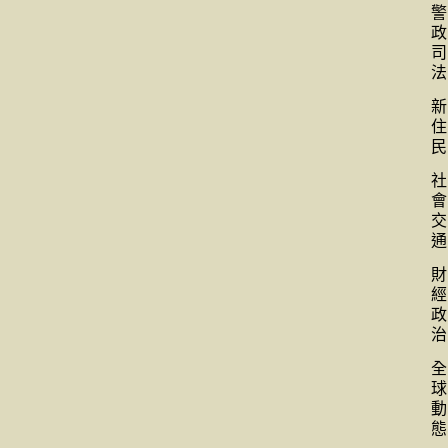
警
政
司
法
新
住
民
社
會
交
通
財
經
政
治
全
球
動
態