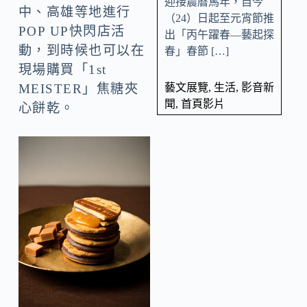
迎接農曆馬年，自今
中、高雄等地進行
（24）日起至元宵節推
POP UP快閃店活
出「丙午躍春—藝起探
動，到時候也可以在
春」春節 […]
現場購買「1st
藝文展覽
,
生活
,
影音新
MEISTER」焦糖夾
聞
,
首頁影片
心餅乾。