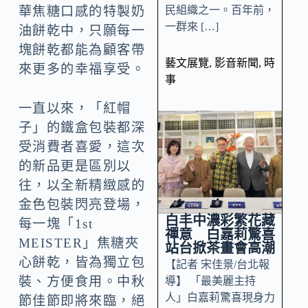
民組織之一。百年前，
華焦糖口感的特製奶
一群來 […]
油餅乾中，只願每一
塊餅乾都能為顧客帶
藝文展覽
,
影音新聞
,
時
來更多的幸福享受。
事
一直以來，「紅帽
子」的鐵盒包裝都深
受消費者喜愛，這次
的新品更是區別以
往，以全新精緻感的
金色包裝閃亮登場，
白丰中濃彩繁花藏
每一塊「1st
禪意 白嘉莉驚喜
MEISTER」焦糖夾
站台掀茶畫會高潮
心餅乾，皆為獨立包
【記者 宋佳景/台北報
裝、方便食用。中秋
導】 「最美麗主持
人」白嘉莉驚喜現身力
節佳節即將來臨，絕