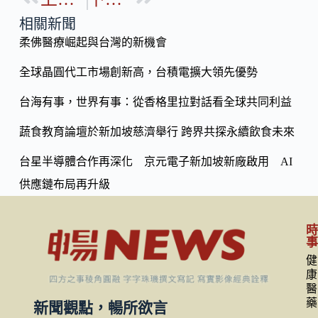
b
p
o
y
相關新聞
o
柔佛醫療崛起與台灣的新機會
Li
k
n
全球晶圓代工市場創新高，台積電擴大領先優勢
k
台海有事，世界有事：從香格里拉對話看全球共同利益
蔬食教育論壇於新加坡慈濟舉行 跨界共探永續飲食未來
台星半導體合作再深化 京元電子新加坡新廠啟用 AI
供應鏈布局再升級
健
康
醫
藥
新聞觀點，暢所欲言