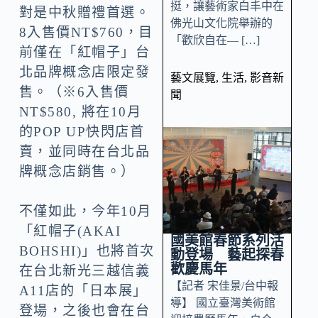
挺，讓藝術家白丰中在
對是中秋贈禮首選。
佛光山文化院舉辦的
8入售價NT$760，目
「歡欣自在— […]
前僅在「紅帽子」台
北品牌概念店限定發
藝文展覽
,
生活
,
影音新
售。（※6入售價
聞
NT$580, 將在10月
的POP UP快閃店首
賣，並同時在台北品
牌概念店銷售。）
不僅如此，今年10月
「紅帽子(AKAI
國美館春節系列活
BOHSHI)」也將首次
動登場 藝起探春
歡慶馬年
在台北新光三越信義
【記者 宋佳景/台中報
A11店的「日本展」
導】 國立臺灣美術館
登場，之後也會在台