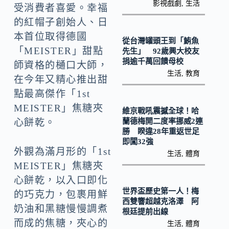
k
n
影視戲劇
,
生活
受消費者喜愛。幸福
k
的紅帽子創始人、日
本首位取得德國
從台灣罐頭王到「鮪魚
「MEISTER」甜點
先生」 92歲興大校友
捐逾千萬回饋母校
師資格的樋口大師，
生活
,
教育
在今年又精心推出甜
點最高傑作「1st
MEISTER」焦糖夾
維京戰吼震撼全球！哈
蘭德梅開二度率挪威2連
心餅乾。
勝 睽違28年重返世足
即闖32強
外觀為滿月形的「1st
生活
,
體育
MEISTER」焦糖夾
心餅乾，以入口即化
世界盃歷史第一人！梅
的巧克力，包裹用鮮
西雙響超越克洛澤 阿
奶油和黑糖慢慢調煮
根廷提前出線
而成的焦糖，夾心的
生活
,
體育