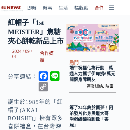
即時
時事
生活
暢觀點
合作媒體
紅帽子「1st
MEISTER」焦糖
夾心餅乾新品上市
2024 / 09 /
合作媒
01
體
熱門
端午祝福化為行動 萬
F
Li
通人力攜手伊甸捐6萬元
分享連結：
關懷身障朋友
ac
n
C
產業脈絡
,
時事
e
e
o
b
誕生於1985年的「紅
p
等了24年終於圓夢！阿
帽子(AKAI
o
y
弟發片化身黑道大哥
BOHSHI)」擁有眾多
吻戲纏綿拍到像「喪
o
Li
屍」
喜餅禮盒，在台灣深