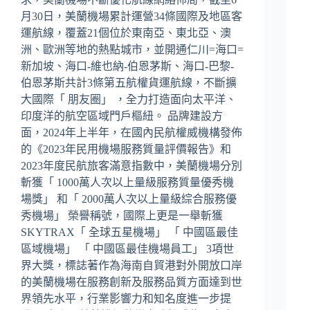
月30日，美蘭機場累計運營34條國際及地區客
運航線，覆蓋21個位於東南亞、東北亞、澳
洲、歐洲等地的熱點城市，並開通仁川=海口=
新加坡、海口-維也納-伯恩茅斯、海口-巴黎-
伯恩茅斯共計3條第五航權貨運航線，不斷擴
大國際「 朋友圈」 ，全力打造面向太平洋、
印度洋的航空區域門戶樞紐。 品牌建設方
面，2024年上半年，在國內民航權威機構發佈
的《2023年民用機場服務質量評價報告》和
2023年度民航旅客滿意指數中，美蘭機場分別
斬獲「 1000萬人次以上量級服務質量優秀機
場獎」 和「 2000萬人次以上量級綜合服務優
秀機場」 榮譽稱號，國際上更是一舉斬獲
SKYTRAX「 全球五星機場」 「 中國區最佳
區域機場」 「 中國區最佳機場員工」 3項世
界大獎，標誌著作為海南自貿港對外開放口岸
的美蘭機場在服務創新及服務品質方面達到世
界領先水平，行業影響力和知名度進一步提