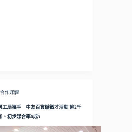
合作媒體
勞工局攜手 中友百貨辦徵才活動 逾2千
加、初步媒合率6成5