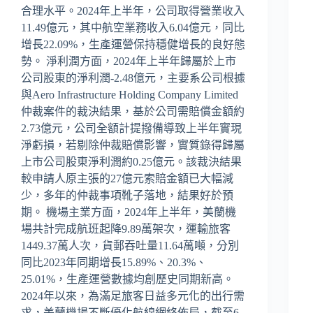
合理水平。2024年上半年，公司取得營業收入
11.49億元，其中航空業務收入6.04億元，同比
增長22.09%，生產運營保持穩健增長的良好態
勢。 淨利潤方面，2024年上半年歸屬於上市
公司股東的淨利潤-2.48億元，主要系公司根據
與Aero Infrastructure Holding Company Limited
仲裁案件的裁決結果，基於公司需賠償金額約
2.73億元，公司全額計提撥備導致上半年實現
淨虧損，若剔除仲裁賠償影響，實質錄得歸屬
上市公司股東淨利潤約0.25億元。該裁決結果
較申請人原主張的27億元索賠金額已大幅減
少，多年的仲裁事項靴子落地，結果好於預
期。 機場主業方面，2024年上半年，美蘭機
場共計完成航班起降9.89萬架次，運輸旅客
1449.37萬人次，貨郵吞吐量11.64萬噸，分別
同比2023年同期增長15.89%、20.3%、
25.01%，生產運營數據均創歷史同期新高。
2024年以來，為滿足旅客日益多元化的出行需
求，美蘭機場不斷優化航線網絡佈局，截至6