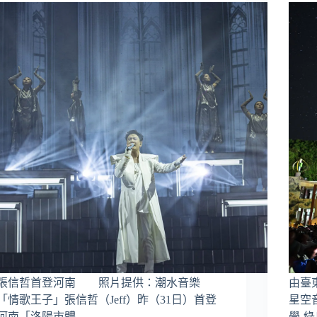
張信哲首登河南 照片提供：潮水音樂
由臺
「情歌王子」張信哲（Jeff）昨（31日）首登
星空
河南「洛陽市體
學-