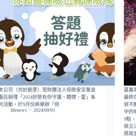
本公司（共好創意）受財團法人保險安定基金
嘉義
委託辦理「2024好險有你守護、關懷、愛」系
最終
列活動，於9月份將舉辦「保
就不
lifenews
2024/09/01
中的
9點
與立
蔡政