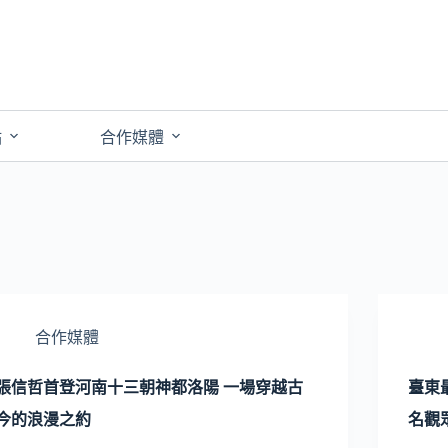
點
合作媒體
合作媒體
張信哲首登河南十三朝神都洛陽 一場穿越古
臺東
今的浪漫之約
名觀