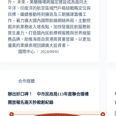
升。 未來，美蘭機場將錨定建設成為面向太
平洋、印度洋的航空區域門戶樞紐戰略定位與
目標，繼續推動時刻擴容及三期擴建籌備工
作，著力擴大國內國際航線網絡佈局，主動挖
掘非航業務收入增長點，加快發展民航服務新
質生產力，打造國內民航標桿服務與世界級服
務品牌，助推海南自貿港高質量發展，以更加
優異的業績表現回饋廣大投資者。
國際中心
2024/09/01
合作媒體
辦出好口碑！ 中市民政局113年度聯合婚禮
開放報名兩天秒殺創紀錄