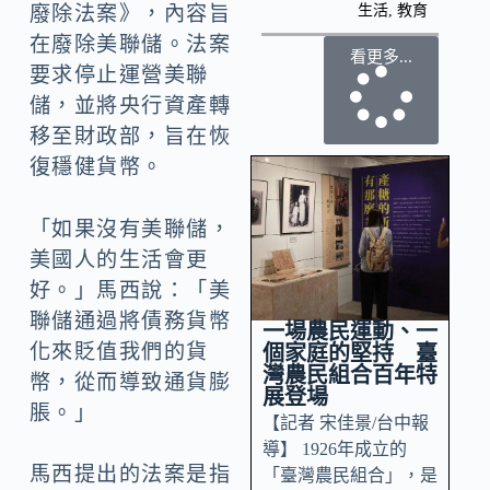
生活
,
教育
廢除法案》，內容旨
在廢除美聯儲。法案
看更多...
要求停止運營美聯
儲，並將央行資產轉
移至財政部，旨在恢
復穩健貨幣。
「如果沒有美聯儲，
美國人的生活會更
好。」馬西說：「美
聯儲通過將債務貨幣
一場農民運動、一
化來貶值我們的貨
個家庭的堅持 臺
灣農民組合百年特
幣，從而導致通貨膨
展登場
脹。」
【記者 宋佳景/台中報
導】 1926年成立的
馬西提出的法案是指
「臺灣農民組合」，是