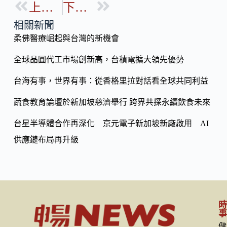
b
上一篇
下一篇
p
o
y
相關新聞
o
柔佛醫療崛起與台灣的新機會
Li
k
n
全球晶圓代工市場創新高，台積電擴大領先優勢
k
台海有事，世界有事：從香格里拉對話看全球共同利益
蔬食教育論壇於新加坡慈濟舉行 跨界共探永續飲食未來
台星半導體合作再深化 京元電子新加坡新廠啟用 AI
供應鏈布局再升級
健