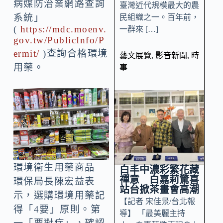
病媒防治業網路查詢
臺灣近代規模最大的農
系統」
民組織之一。百年前，
(
https://mdc.moenv.
一群來 […]
gov.tw/PublicInfo/P
ermit/
)查詢合格環境
藝文展覽
,
影音新聞
,
時
用藥。
事
環境衛生用藥商品
白丰中濃彩繁花藏
禪意 白嘉莉驚喜
環保局長陳宏益表
站台掀茶畫會高潮
示，選購環境用藥記
【記者 宋佳景/台北報
得「4要」原則。第
導】 「最美麗主持