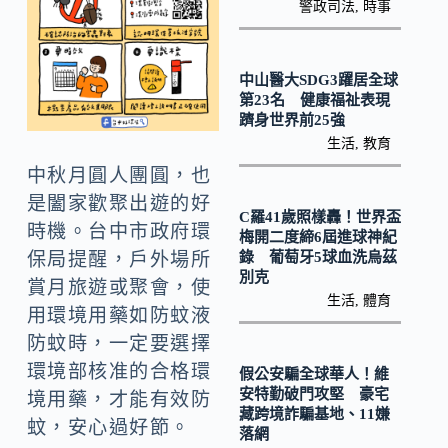
k
n
警政司法
,
時事
k
中山醫大SDG3躍居全球
第23名 健康福祉表現
躋身世界前25強
生活
,
教育
中秋月圓人團圓，也
是闔家歡聚出遊的好
C羅41歲照樣轟！世界盃
時機。台中市政府環
梅開二度締6屆進球神紀
錄 葡萄牙5球血洗烏茲
保局提醒，戶外場所
別克
賞月旅遊或聚會，使
生活
,
體育
用環境用藥如防蚊液
防蚊時，一定要選擇
環境部核准的合格環
假公安騙全球華人！維
安特勤破門攻堅 豪宅
境用藥，才能有效防
藏跨境詐騙基地、11嫌
蚊，安心過好節。
落網