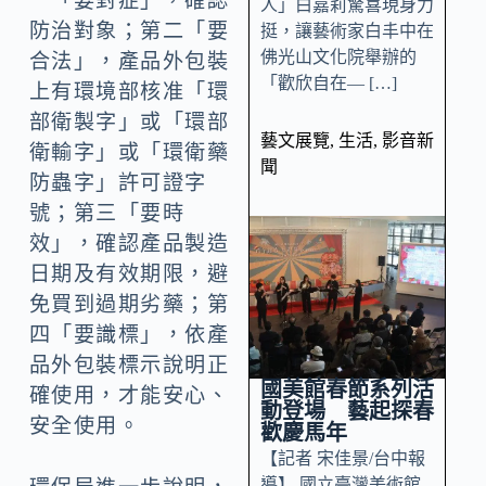
一「要對症」，確認
人」白嘉莉驚喜現身力
防治對象；第二「要
挺，讓藝術家白丰中在
佛光山文化院舉辦的
合法」，產品外包裝
「歡欣自在— […]
上有環境部核准「環
部衛製字」或「環部
藝文展覽
,
生活
,
影音新
衛輸字」或「環衛藥
聞
防蟲字」許可證字
號；第三「要時
效」，確認產品製造
日期及有效期限，避
免買到過期劣藥；第
四「要識標」，依產
品外包裝標示說明正
國美館春節系列活
確使用，才能安心、
動登場 藝起探春
安全使用。
歡慶馬年
【記者 宋佳景/台中報
導】 國立臺灣美術館