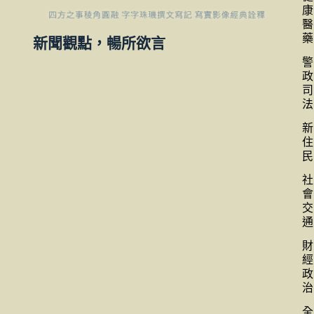
康
醫
藥
新聞觀點，暢所欲言
警
政
司
法
新
住
民
社
會
交
通
財
經
政
治
全