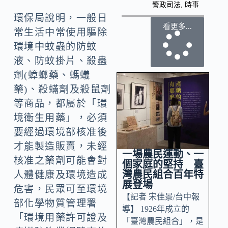
警政司法
,
時事
環保局說明，一般日
看更多...
常生活中常使用驅除
環境中蚊蟲的防蚊
液、防蚊掛片、殺蟲
劑(蟑螂藥、螞蟻
藥)、殺蟎劑及殺鼠劑
等商品，都屬於「環
境衛生用藥」，必須
要經過環境部核准後
才能製造販賣，未經
一場農民運動、一
核准之藥劑可能會對
個家庭的堅持 臺
灣農民組合百年特
人體健康及環境造成
展登場
危害，民眾可至環境
【記者 宋佳景/台中報
部化學物質管理署
導】 1926年成立的
「環境用藥許可證及
「臺灣農民組合」，是