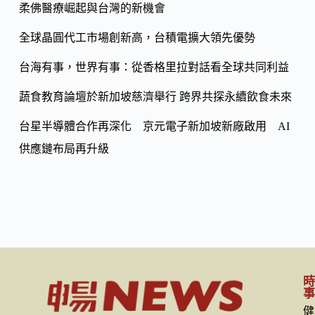
o
柔佛醫療崛起與台灣的新機會
Li
k
n
全球晶圓代工市場創新高，台積電擴大領先優勢
k
台海有事，世界有事：從香格里拉對話看全球共同利益
蔬食教育論壇於新加坡慈濟舉行 跨界共探永續飲食未來
台星半導體合作再深化 京元電子新加坡新廠啟用 AI
供應鏈布局再升級
健