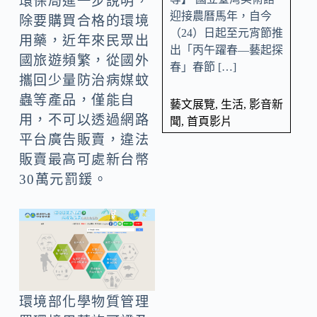
環保局進一步說明，
迎接農曆馬年，自今
除要購買合格的環境
（24）日起至元宵節推
用藥，近年來民眾出
出「丙午躍春—藝起探
國旅遊頻繁，從國外
春」春節 […]
攜回少量防治病媒蚊
蟲等產品，僅能自
藝文展覽
,
生活
,
影音新
用，不可以透過網路
聞
,
首頁影片
平台廣告販賣，違法
販賣最高可處新台幣
30萬元罰鍰。
環境部化學物質管理