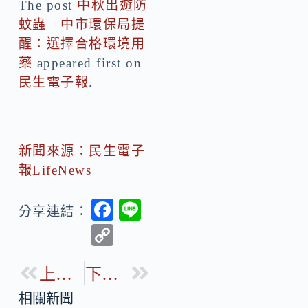
The post
中秋出遊防
蚊蟲 中市環保局提
醒：選擇合格環境用
藥
appeared first on
民生電子報
.
新聞來源：民生電子
報LifeNews
F
Li
分享連結：
ac
n
C
e
e
o
b
上一篇
下一篇
p
o
y
相關新聞