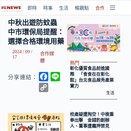
即時
時事
生活
暢觀點
合作媒體
中秋出遊防蚊蟲
中市環保局提醒：
選擇合格環境用藥
2024 / 09 /
合作媒
17
體
熱門
彰化優質食品前進國
F
Li
際 「食食在在彰化
分享連結：
館」台北食品展秀產業
ac
n
C
實力
e
e
生活
o
b
p
o
y
校產疑遭掏空！中檢重
拳出擊 金錢豹創辦
o
Li
人、董事遭羈押禁見