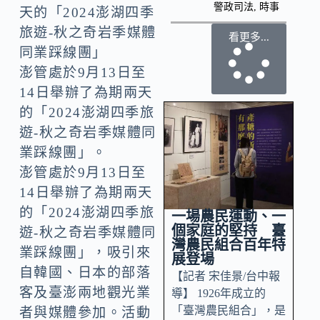
警政司法
,
時事
看更多...
澎管處於9月13日至
14日舉辦了為期兩天
的「2024澎湖四季旅
遊-秋之奇岩季媒體同
業踩線團」。
澎管處於9月13日至
14日舉辦了為期兩天
的「2024澎湖四季旅
一場農民運動、一
個家庭的堅持 臺
遊-秋之奇岩季媒體同
灣農民組合百年特
業踩線團」，吸引來
展登場
自韓國、日本的部落
【記者 宋佳景/台中報
客及臺澎兩地觀光業
導】 1926年成立的
「臺灣農民組合」，是
者與媒體參加。活動