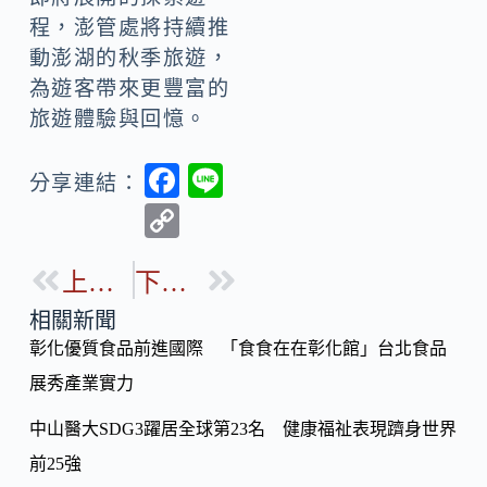
程，澎管處將持續推
動澎湖的秋季旅遊，
為遊客帶來更豐富的
旅遊體驗與回憶。
F
Li
分享連結：
ac
n
C
e
e
o
b
上一篇
下一篇
p
o
y
相關新聞
o
彰化優質食品前進國際 「食食在在彰化館」台北食品
Li
k
展秀產業實力
n
k
中山醫大SDG3躍居全球第23名 健康福祉表現躋身世界
前25強