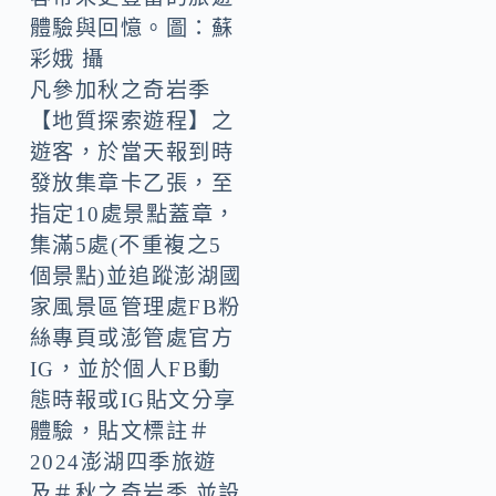
體驗與回憶。圖：蘇
彩娥 攝
凡參加秋之奇岩季
【地質探索遊程】之
遊客，於當天報到時
發放集章卡乙張，至
指定10處景點蓋章，
集滿5處(不重複之5
個景點)並追蹤澎湖國
家風景區管理處FB粉
絲專頁或澎管處官方
IG，並於個人FB動
態時報或IG貼文分享
體驗，貼文標註＃
2024澎湖四季旅遊
及＃秋之奇岩季 並設