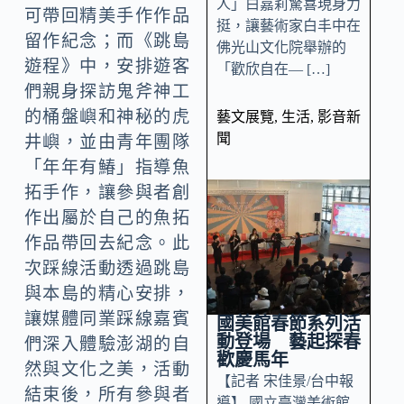
人」白嘉莉驚喜現身力
可帶回精美手作作品
挺，讓藝術家白丰中在
留作紀念；而《跳島
佛光山文化院舉辦的
遊程》中，安排遊客
「歡欣自在— […]
們親身探訪鬼斧神工
的桶盤嶼和神秘的虎
藝文展覽
,
生活
,
影音新
聞
井嶼，並由青年團隊
「年年有鰆」指導魚
拓手作，讓參與者創
作出屬於自己的魚拓
作品帶回去紀念。此
次踩線活動透過跳島
與本島的精心安排，
讓媒體同業踩線嘉賓
國美館春節系列活
動登場 藝起探春
們深入體驗澎湖的自
歡慶馬年
然與文化之美，活動
【記者 宋佳景/台中報
結束後，所有參與者
導】 國立臺灣美術館