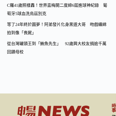
C羅41歲照樣轟！世界盃梅開二度締6屆進球神紀錄 葡
萄牙5球血洗烏茲別克
等了24年終於圓夢！阿弟發片化身黑道大哥 吻戲纏綿
拍到像「喪屍」
從台灣罐頭王到「鮪魚先生」 92歲興大校友捐逾千萬
回饋母校