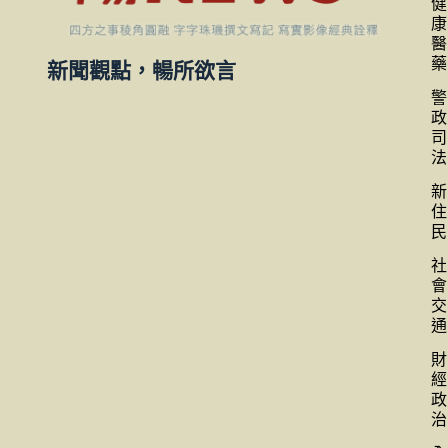
健
康
醫
藥
新聞觀點，暢所欲言
警
政
司
法
新
住
民
社
會
交
通
財
經
政
治