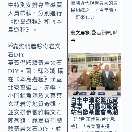
臺灣近代規模最大的農
中特別安排專業導覽
民組織之一。百年前，
人員帶領，分別進行
一群來 […]
《跳島遊程》和《本
島遊程》。
藝文展覽
,
影音新聞
,
時
事
嘉賓們體驗奇岩文石
DIY。圖：蘇彩娥 攝
在《本島遊程》涵蓋
北寮奎壁山、赤嶼、
小門鯨魚洞及大菓葉
白丰中濃彩繁花藏
玄武岩等地質奇觀，
禪意 白嘉莉驚喜
站台掀茶畫會高潮
並安排參觀雅輪文石
【記者 宋佳景/台北報
陳列館，讓嘉賓們體
導】 「最美麗主持
驗奇岩文石DIY，並