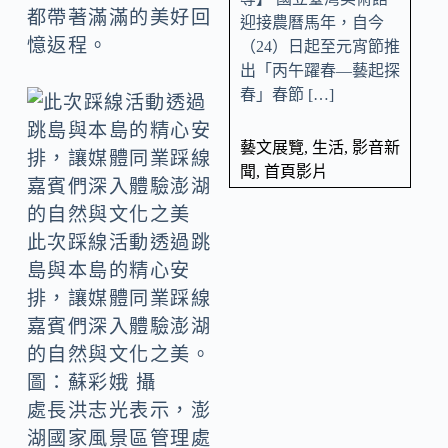
都帶著滿滿的美好回
迎接農曆馬年，自今
憶返程。
（24）日起至元宵節推
出「丙午躍春—藝起探
春」春節 […]
藝文展覽
,
生活
,
影音新
聞
,
首頁影片
此次踩線活動透過跳
島與本島的精心安
排，讓媒體同業踩線
嘉賓們深入體驗澎湖
的自然與文化之美。
圖：蘇彩娥 攝
處長洪志光表示，澎
湖國家風景區管理處