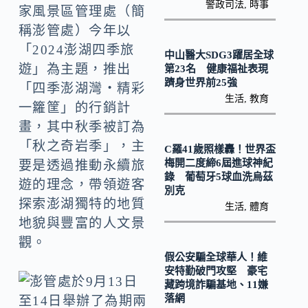
k
n
警政司法
,
時事
家風景區管理處（簡
k
稱澎管處）今年以
「2024澎湖四季旅
中山醫大SDG3躍居全球
遊」為主題，推出
第23名 健康福祉表現
躋身世界前25強
「四季澎湖灣‧精彩
生活
,
教育
一籮筐」的行銷計
畫，其中秋季被訂為
「秋之奇岩季」，主
C羅41歲照樣轟！世界盃
梅開二度締6屆進球神紀
要是透過推動永續旅
錄 葡萄牙5球血洗烏茲
遊的理念，帶領遊客
別克
探索澎湖獨特的地質
生活
,
體育
地貌與豐富的人文景
觀。
假公安騙全球華人！維
安特勤破門攻堅 豪宅
藏跨境詐騙基地、11嫌
落網