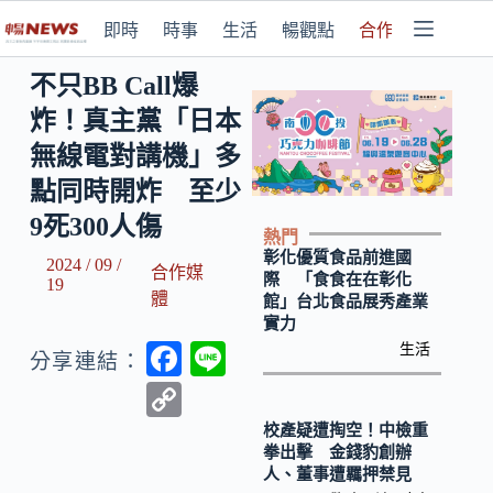
即時
時事
生活
暢觀點
合作媒體
不只BB Call爆
炸！真主黨「日本
無線電對講機」多
點同時開炸 至少
9死300人傷
熱門
彰化優質食品前進國
2024 / 09 /
合作媒
際 「食食在在彰化
19
體
館」台北食品展秀產業
實力
F
Li
生活
分享連結：
ac
n
C
e
e
o
校產疑遭掏空！中檢重
拳出擊 金錢豹創辦
b
p
人、董事遭羈押禁見