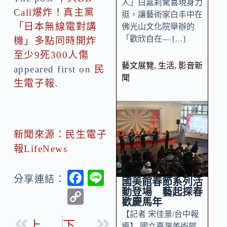
人」白嘉莉驚喜現身力
Call爆炸！真主黨
挺，讓藝術家白丰中在
「日本無線電對講
佛光山文化院舉辦的
「歡欣自在— […]
機」多點同時開炸
至少9死300人傷
藝文展覽
,
生活
,
影音新
appeared first on
民
聞
生電子報
.
新聞來源：民生電子
報LifeNews
F
Li
分享連結：
國美館春節系列活
ac
n
動登場 藝起探春
C
歡慶馬年
e
e
o
【記者 宋佳景/台中報
b
上一篇
下一篇
導】 國立臺灣美術館