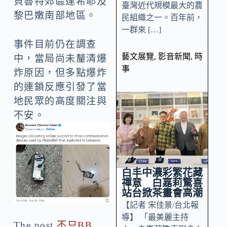
貝魯特郊區達希耶及
臺灣近代規模最大的農
黎巴嫩南部地區。
民組織之一。百年前，
一群來 […]
事件目前仍在調查
藝文展覽
,
影音新聞
,
時
中，當局尚未釐清爆
事
炸原因，但多點爆炸
的連鎖反應引發了當
地民眾的高度關注與
不安。
白丰中濃彩繁花藏
禪意 白嘉莉驚喜
站台掀茶畫會高潮
【記者 宋佳景/台北報
導】 「最美麗主持
The post
不只BB