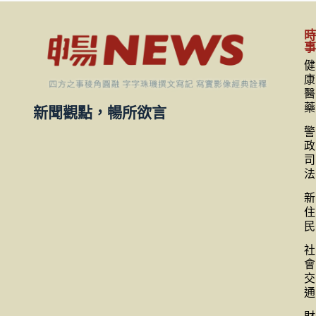
健
康
醫
藥
新聞觀點，暢所欲言
警
政
司
法
新
住
民
社
會
交
通