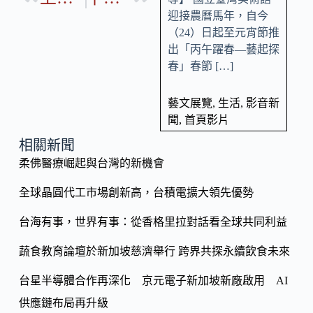
p
o
迎接農曆馬年，自今
y
（24）日起至元宵節推
o
Li
出「丙午躍春—藝起探
k
n
春」春節 […]
k
藝文展覽
,
生活
,
影音新
聞
,
首頁影片
相關新聞
柔佛醫療崛起與台灣的新機會
全球晶圓代工市場創新高，台積電擴大領先優勢
台海有事，世界有事：從香格里拉對話看全球共同利益
蔬食教育論壇於新加坡慈濟舉行 跨界共探永續飲食未來
台星半導體合作再深化 京元電子新加坡新廠啟用 AI
供應鏈布局再升級