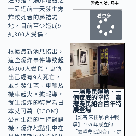
注的是，爆炸地點之
警政司法
,
時事
一靠近前一天發生爆
看更多...
炸致死者的葬禮場
地，目前至少造成9
死300人受傷。
根據最新消息指出，
這些爆炸事件導致超
過300人受傷，更傳
出已經有9人死亡，
並引發住宅、車輛及
一場農民運動、一
機車起火。據報導，
個家庭的堅持 臺
發生爆炸的裝置為日
灣農民組合百年特
展登場
本艾可慕（ICOM）
【記者 宋佳景/台中報
公司生產的手持對講
導】 1926年成立的
機，爆炸地點集中在
「臺灣農民組合」，是