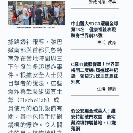
o
y
警政司法
,
時事
o
Li
k
n
中山醫大SDG3躍居全球
k
第23名 健康福祉表現
躋身世界前25強
據路透社報導，黎巴
生活
,
教育
嫩南部與首都貝魯特
南郊在當地時間周三
C羅41歲照樣轟！世界盃
下午發生多起爆炸事
梅開二度締6屆進球神紀
件。根據安全人士與
錄 葡萄牙5球血洗烏茲
別克
目擊者的說法，這些
生活
,
體育
爆炸與武裝組織真主
黨（Hezbollah）成
員使用的通訊設備有
假公安騙全球華人！維
關，其中包括手持對
安特勤破門攻堅 豪宅
藏跨境詐騙基地、11嫌
講機的爆炸。令人關
落網