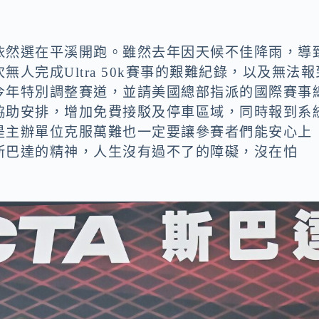
依然選在平溪開跑。雖然去年因天候不佳降雨，導
無人完成Ultra 50k賽事的艱難紀錄
，以及無法報
今年特別調整賽道，並請美國總部指派的國際賽事
協助安排，
增加免費接駁及停車區域
，同時報到系
是主辦單位克服萬難也一定要讓參賽者們能安心上
斯巴達的精神，人生沒有過不了的障礙，沒在怕