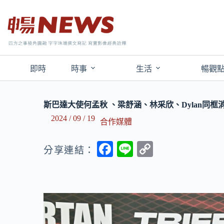
即時
時事
生活
暢觀
斯巴達大使何孟秋 、梁舒涵、林采欣、Dylan同
2024 / 09 / 19
合作媒體
F
Li
C
分享連結：
ac
n
o
e
e
p
b
y
o
Li