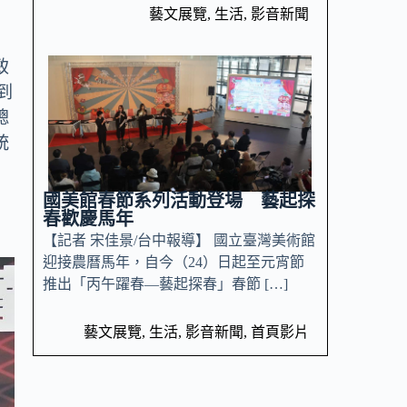
藝文展覽
,
生活
,
影音新聞
致
到
總
統
國美館春節系列活動登場 藝起探
春歡慶馬年
【記者 宋佳景/台中報導】 國立臺灣美術館
迎接農曆馬年，自今（24）日起至元宵節
推出「丙午躍春—藝起探春」春節 […]
藝文展覽
,
生活
,
影音新聞
,
首頁影片