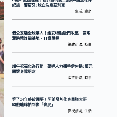
C羅41歲照樣轟！世界盃梅開二度締6屆進球神
紀錄 葡萄牙5球血洗烏茲別克
生活
,
體育
假公安騙全球華人！維安特勤破門攻堅 豪宅
藏跨境詐騙基地、11嫌落網
警政司法
,
時事
端午祝福化為行動 萬通人力攜手伊甸捐6萬元
關懷身障朋友
產業脈絡
,
時事
等了24年終於圓夢！阿弟發片化身黑道大哥
吻戲纏綿拍到像「喪屍」
影視戲劇
,
生活