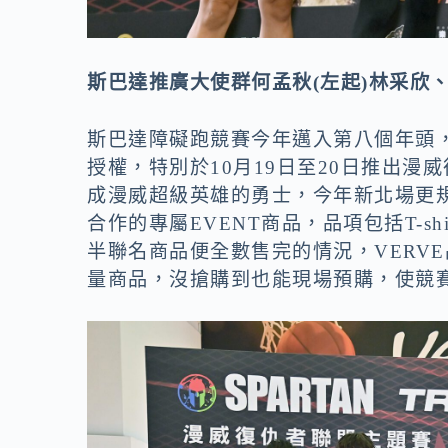
斯巴達推廣大使群何孟秋(左起)林采欣
斯巴達障礙跑競賽今年邁入第八個年頭，2
授權，特別於
10月19日至20日
推出漫威
成漫威超級英雄的勇士，今年新北場更規
合作的專屬EVENT商品，品項包括T-s
半聯名商品便全數售完的情況，VERV
量商品，沒搶購到也能現場預購
，使競