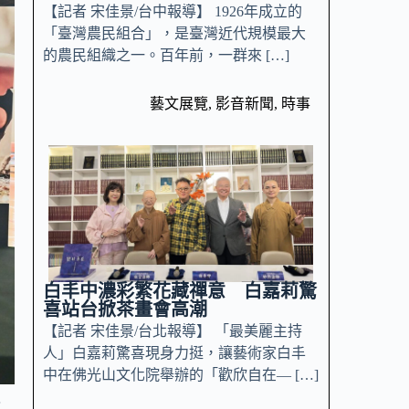
【記者 宋佳景/台中報導】 1926年成立的
「臺灣農民組合」，是臺灣近代規模最大
的農民組織之一。百年前，一群來 […]
藝文展覽
,
影音新聞
,
時事
白丰中濃彩繁花藏禪意 白嘉莉驚
喜站台掀茶畫會高潮
【記者 宋佳景/台北報導】 「最美麗主持
人」白嘉莉驚喜現身力挺，讓藝術家白丰
中在佛光山文化院舉辦的「歡欣自在— […]
跑