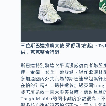
三位斯巴達推廣大使 梁舒涵(右起)、
供：寬寬整合行銷
斯巴達特別將這次平溪漫威復仇者聯盟
使－金鐘「女兵」梁舒涵、唱作歌姬林采
參加過國內外共六場的斯巴達學姐梁舒
在怕的》精神，過往還參加過英國Tough
賽怎麼還敢一直大啖美食時，信誓旦旦
Tough Mudder的關卡難度系數很
很多核心還必須不怕髒不怕辛苦。去年