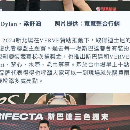
、Dylan、梁舒涵 照片提供：寬寬整合行銷
024新北場在VERVE贊助推動下，取得迪士尼
復仇者聯盟主題賽。過去每一場斯巴達都會有裝扮
劃變裝競賽梯次搶獎金，也推出斯巴達和VERVE
hirt、背心、水壺、毛巾等等。
基於台中場早上十點
E品牌代表得得也呼籲大家可以一到現場就先購買限
賽增添多處亮點。