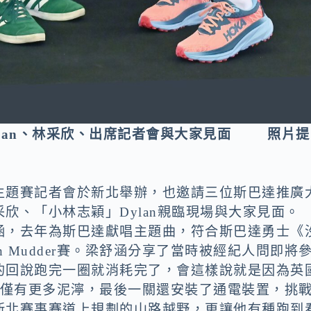
Dylan、林采欣、出席記者會與大家見面 照片提
主題賽記者會於新北舉辦，也邀請三位斯巴達推廣
欣、「小林志穎」Dylan親臨現場與大家見面。
涵，去年為斯巴達獻唱主題曲，符合斯巴達勇士《
 Mudder賽。梁舒涵分享了當時被經紀人問即將
的回說跑完一圈就消耗完了，會這樣說就是因為英
高，不僅有更多泥濘，最後一關還安裝了通電裝置，挑
新北賽事賽道上規劃的山路越野，更讓他有種跑到