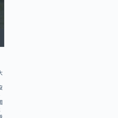
大
沒
參
國
戰
看