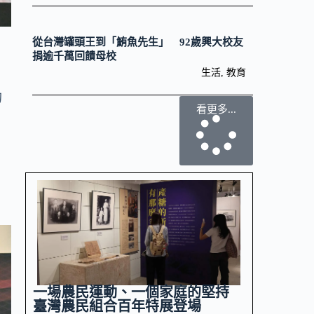
從台灣罐頭王到「鮪魚先生」 92歲興大校友
捐逾千萬回饋母校
生活
,
教育
的
看更多...
一場農民運動、一個家庭的堅持
臺灣農民組合百年特展登場