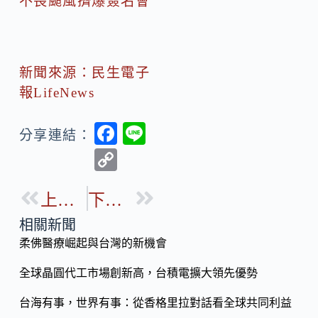
不畏颱風擠爆簽名會
新聞來源：民生電子
報LifeNews
F
Li
分享連結：
ac
n
C
e
e
o
b
上一篇
下一篇
p
o
y
相關新聞
o
柔佛醫療崛起與台灣的新機會
Li
k
n
全球晶圓代工市場創新高，台積電擴大領先優勢
k
台海有事，世界有事：從香格里拉對話看全球共同利益