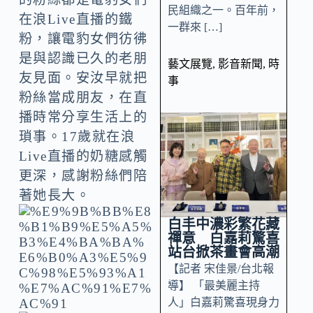
民組織之一。百年前，
在浪Live直播的鐵
一群來 […]
粉，讓電豹女們彷彿
是與認識已久的老朋
藝文展覽
,
影音新聞
,
時
友見面。安汝早就把
事
粉絲當成朋友，在直
播時常分享生活上的
瑣事。17歲就在浪
Live直播的奶糖感觸
更深，感謝粉絲們陪
著她長大。
白丰中濃彩繁花藏
禪意 白嘉莉驚喜
站台掀茶畫會高潮
【記者 宋佳景/台北報
導】 「最美麗主持
人」白嘉莉驚喜現身力