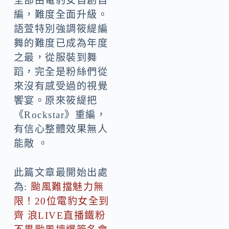
全部由電豹女自創自
編，難度全面升級。
語萱特別強調筱緹編
舞的難度已成為年度
之最，從服裝到舞
蹈，完全是粉絲們從
來沒有感受過的視覺
饗宴。原來筱緹把
《Rockstar》重編，
有信心整體效果無人
能敵 。
此篇文章最開始出處
為:
颱風難擋魅力無
限！20位電豹女全到
齊 浪LIVE直播鐵粉