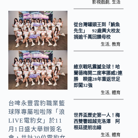
b
p
影視戲劇
,
生活
o
y
o
Li
從台灣罐頭王到「鮪魚
k
n
先生」 92歲興大校友
捐逾千萬回饋母校
k
生活
,
教育
維京戰吼震撼全球！哈
蘭德梅開二度率挪威2連
勝 睽違28年重返世足
即闖32強
生活
,
體育
台啤永豐雲豹職業籃
球隊專屬啦啦隊「浪
世界盃歷史第一人！梅
LIVE電豹女」於11
西雙響超越克洛澤 阿
根廷提前出線
月1日盛大舉辦簽名
生活
,
體育
會，共計20位電豹女