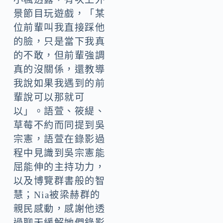
景節目玩遊戲，「某
位前輩叫我直接踩他
的臉，只是當下我真
的不敢，但前輩強調
真的沒關係，還教導
我說如果我遇到的前
輩說可以那就可
以」。語萱、筱緹、
草莓不約而同提到吳
宗憲，語萱在錄影過
程中見識到吳宗憲能
屈能伸的主持功力，
以及博覽群書般的智
慧；Nia被梁赫群的
親民感動，感謝他透
過聊天緩解她們錄影