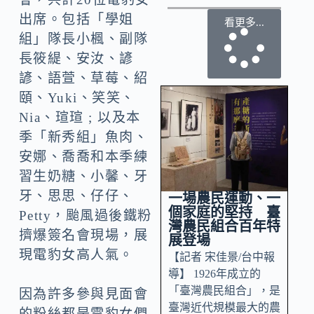
出席。包括「學姐
看更多...
組」隊長小楓、副隊
長筱緹、安汝、諺
諺、語萱、草莓、紹
頤、Yuki、笑笑、
Nia、瑄瑄 ; 以及本
季「新秀組」魚肉、
安娜、喬喬和本季練
習生奶糖、小馨、牙
牙、思思、仔仔、
一場農民運動、一
個家庭的堅持 臺
Petty，​​​​颱風過後鐵粉
灣農民組合百年特
擠爆簽名會現場，展
展登場
現電豹女高人氣。
【記者 宋佳景/台中報
導】 1926年成立的
「臺灣農民組合」，是
因為許多參與見面會
臺灣近代規模最大的農
的粉絲都是電豹女們