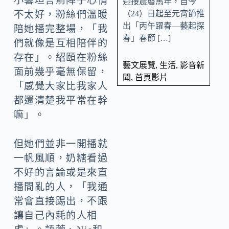
小馨坦言前陣子心情
迎接農曆馬年，自今
（24）日起至元宵節推
不太好，粉絲們溫暖
出「丙午躍春—藝起探
陪她播完整場，「我
春」春節 […]
們就像是互相陪伴的
存在」。紹頤在粉絲
藝文展覽
,
生活
,
影音新
面前幾乎毫無保留，
聞
,
首頁影片
「感覺大家比我家人
都還清楚我平常在幹
嘛」。
但她們並非一開播就
一帆風順，奶糖看過
不好的言論或是來直
播間亂的人，「我通
常會直接踢出，不跟
讓自己內耗的人相