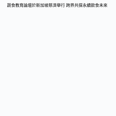
蔬食教育論壇於新加坡慈濟舉行 跨界共探永續飲食未來
台星半導體合作再深化 京元電子新加坡新廠啟用 AI
供應鏈布局再升級
健
康
醫
藥
新聞觀點，暢所欲言
警
政
司
法
新
住
民