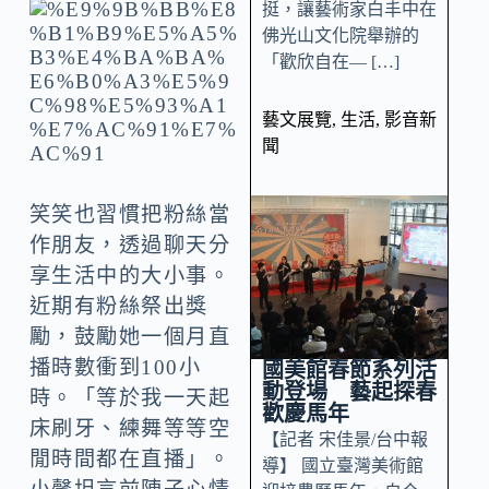
挺，讓藝術家白丰中在
佛光山文化院舉辦的
「歡欣自在— […]
藝文展覽
,
生活
,
影音新
聞
笑笑也習慣把粉絲當
作朋友，透過聊天分
享生活中的大小事。
近期有粉絲祭出獎
勵，鼓勵她一個月直
播時數衝到100小
國美館春節系列活
動登場 藝起探春
時。「等於我一天起
歡慶馬年
床刷牙、練舞等等空
【記者 宋佳景/台中報
閒時間都在直播」。
導】 國立臺灣美術館