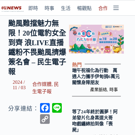
即時
時事
生活
暢觀點
合作媒體
颱風難擋魅力無
限！20位電豹女全
到齊 浪LIVE直播
鐵粉不畏颱風擠爆
簽名會 – 民生電子
熱門
報
端午祝福化為行動 萬
通人力攜手伊甸捐6萬元
2024 /
關懷身障朋友
合作媒體
,
民
11 / 03
產業脈絡
,
時事
生電子報
F
Li
分享連結：
等了24年終於圓夢！阿
ac
n
C
弟發片化身黑道大哥
吻戲纏綿拍到像「喪
e
e
o
屍」