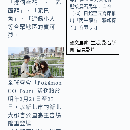
「幾何雪花」、「赤
迎接農曆馬年，自今
面龍」、「泥巴
（24）日起至元宵節推
魚」、「泥偶小人」
出「丙午躍春—藝起探
等合眾地區的寶可
春」春節 […]
夢。
藝文展覽
,
生活
,
影音新
聞
,
首頁影片
全球盛會「Pokémon
GO Tour」活動將於
明年2月21日至23
日，以新北市的新北
大都會公園為主會場
隆重登場