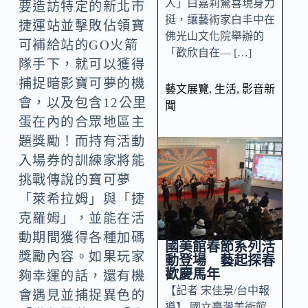
人」白嘉莉驚喜現身力
要造訪特定的新北市
挺，讓藝術家白丰中在
捷運站並擊敗佔領寶
佛光山文化院舉辦的
可補給站的GO火箭
「歡欣自在— […]
隊手下，就可以獲得
捕捉暗影寶可夢的機
藝文展覽
,
生活
,
影音新
會，以及包含12公里
聞
蛋在內的合眾地區主
題獎勵！而持有活動
入場券的訓練家將能
挑戰傳說的寶可夢
「萊希拉姆」與「捷
克羅姆」，並能在活
動期間獲得各種加碼
國美館春節系列活
獎勵內容。如果玩家
動登場 藝起探春
歡慶馬年
夠幸運的話，還有機
【記者 宋佳景/台中報
會遇見並捕捉異色的
導】 國立臺灣美術館