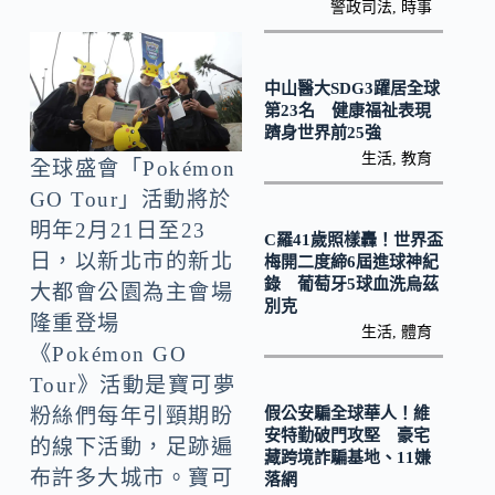
y
警政司法
,
時事
o
Li
k
n
中山醫大SDG3躍居全球
k
第23名 健康福祉表現
躋身世界前25強
生活
,
教育
全球盛會「Pokémon
GO Tour」活動將於
明年2月21日至23
C羅41歲照樣轟！世界盃
日，以新北市的新北
梅開二度締6屆進球神紀
錄 葡萄牙5球血洗烏茲
大都會公園為主會場
別克
隆重登場
生活
,
體育
《Pokémon GO
Tour》活動是寶可夢
假公安騙全球華人！維
粉絲們每年引頸期盼
安特勤破門攻堅 豪宅
的線下活動，足跡遍
藏跨境詐騙基地、11嫌
布許多大城市。寶可
落網