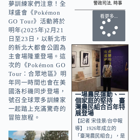
警政司法
,
時事
夢訓練家們注意！全
球盛會《Pokémon
看更多...
GO Tour》活動將於
明年(2025年)2月21
日至23日，以新北市
的新北大都會公園為
主會場隆重登場。這
次的《Pokémon GO
Tour：合眾地區》明
年同一時間也會在美
國洛杉磯同步登場，
一場農民運動、一
號召全球眾多訓練家
個家庭的堅持 臺
灣農民組合百年特
一起踏上充滿驚奇的
展登場
冒險旅程。
【記者 宋佳景/台中報
導】 1926年成立的
「臺灣農民組合」，是