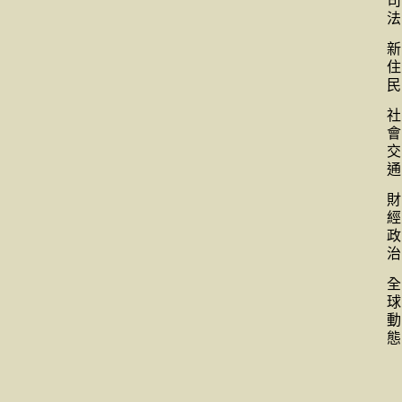
司
法
新
住
民
社
會
交
通
財
經
政
治
全
球
動
態