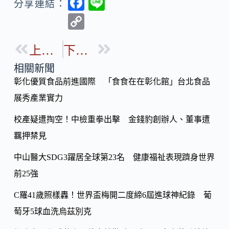
F
Li
分享連結：
ac
n
C
e
e
o
b
上一篇
下一篇
p
o
y
相關新聞
o
彰化優質食品前進國際 「食食在在彰化館」台北食品
Li
k
展秀產業實力
n
k
校產疑遭掏空！中檢重拳出擊 金錢豹創辦人、董事遭
羈押禁見
中山醫大SDG3躍居全球第23名 健康福祉表現躋身世界
前25強
C羅41歲照樣轟！世界盃梅開二度締6屆進球神紀錄 葡
萄牙5球血洗烏茲別克