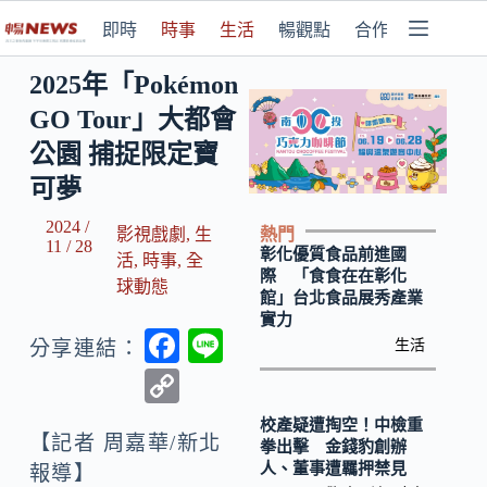
即時
時事
生活
暢觀點
合作媒體
2025年「Pokémon
GO Tour」大都會
公園 捕捉限定寶
可夢
2024 /
熱門
影視戲劇
,
生
11 / 28
彰化優質食品前進國
活
,
時事
,
全
際 「食食在在彰化
球動態
館」台北食品展秀產業
實力
F
Li
生活
分享連結：
ac
n
C
e
e
o
校產疑遭掏空！中檢重
b
【記者 周嘉華/新北
p
拳出擊 金錢豹創辦
人、董事遭羈押禁見
報導】
o