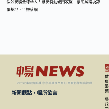
假公安騙全球華人！維安特勤破門攻堅 豪宅藏跨境詐
騙基地、11嫌落網
健
康
醫
藥
新聞觀點，暢所欲言
警
政