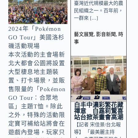
臺灣近代規模最大的農
民組織之一。百年前，
一群來 […]
2024年「Pokémon
藝文展覽
,
影音新聞
,
時
GO Tour」美國洛杉
事
磯活動現場
本次活動的主會場新
北大都會公園將設置
大型棲息地主題裝
置、打卡場景，並販
售限量的「Pokémon
GO Tour：合眾地
白丰中濃彩繁花藏
區」主題T恤。除此
禪意 白嘉莉驚喜
之外，特殊的活動限
站台掀茶畫會高潮
定寶可補給站將會在
【記者 宋佳景/台北報
遊戲內登場，玩家只
導】 「最美麗主持