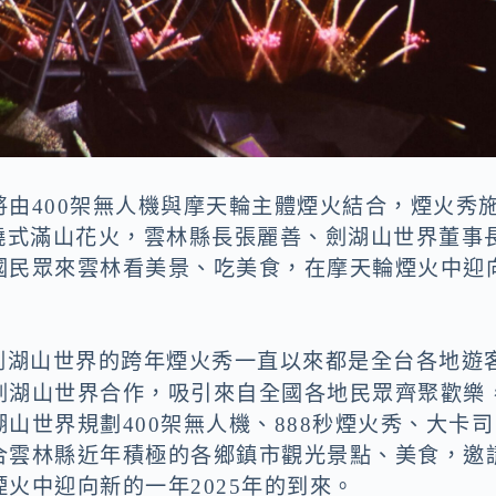
由400架無人機與摩天輪主體煙火結合，煙火秀
的環繞式滿山花火，雲林縣長張麗善、劍湖山世界董事
國民眾來雲林看美景、吃美食，在摩天輪煙火中迎
劍湖山世界的跨年煙火秀一直以來都是全台各地遊
劍湖山世界合作，吸引來自全國各地民眾齊聚歡樂
山世界規劃400架無人機、888秒煙火秀、大卡司
合雲林縣近年積極的各鄉鎮市觀光景點、美食，邀
火中迎向新的一年2025年的到來。