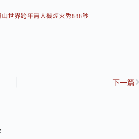
劍湖山世界跨年無人機煙火秀888秒
下一篇
益