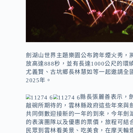
劍湖山世界主題樂園公布跨年煙火秀，將
放高達888秒，並有長達1000公尺
尤義賢、古坑鄉長林慧如等一起邀請全
2025年。
縣長張麗善表示，
敲碗所期待的，雲林縣政府這些年來與
共同倒數迎接新的一年的到來，今年劍湖
的表演團隊以及優惠的票價，旅程可結
民眾到雲林看美景、吃美食，在摩天輪煙