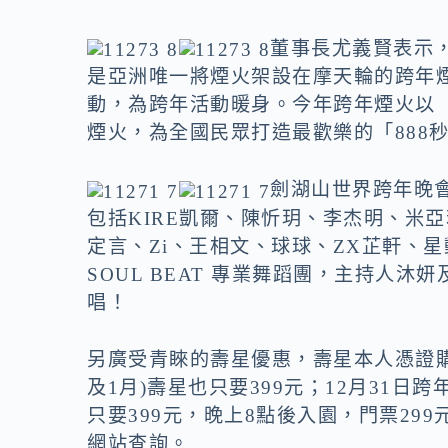
董事長尤義賢表示
是亞洲唯一將煙火架設在摩天輪的跨年煙火
動，為跨年活動暖身。今年跨年煙火以「
煙火，為全國民眾打造最歡樂的「888
劍湖山世界跨年晚會
包括KIRE凱爾、陳忻玥、李杰明、米亞若、
定言、Zi、王相文、球球、ZX芷軒、星動
SOUL BEAT 專業舞蹈團，主持人沐
唱！
另廣受青睞的壽星優惠，壽星本人憑證購票，當
及1月)壽星也只要399元；12月31
只要399元，晚上8點後入園，門票2
網站查詢。