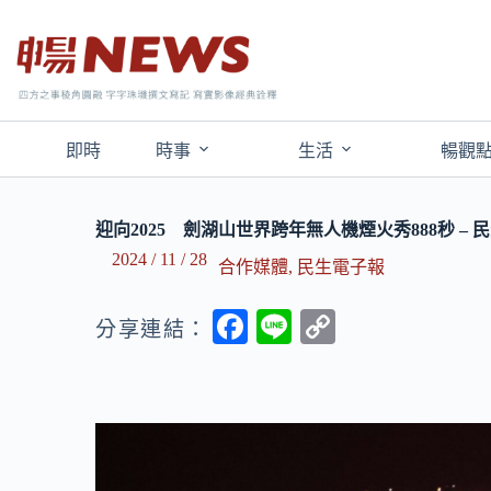
即時
時事
生活
暢觀
迎向2025 劍湖山世界跨年無人機煙火秀888秒 – 
2024 / 11 / 28
合作媒體
,
民生電子報
F
Li
C
分享連結：
ac
n
o
e
e
p
b
y
o
Li