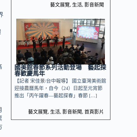
藝文展覽
,
生活
,
影音新聞
界
體
，
高
國美館春節系列活動登場 藝起探
春歡慶馬年
【記者 宋佳景/台中報導】 國立臺灣美術館
迎接農曆馬年，自今（24）日起至元宵節
推出「丙午躍春—藝起探春」春節 […]
月
藝文展覽
,
生活
,
影音新聞
,
首頁影片
票
方