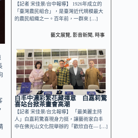
【記者 宋佳景/台中報導】 1926年成立的
「臺灣農民組合」，是臺灣近代規模最大
的農民組織之一。百年前，一群來 […]
藝文展覽
,
影音新聞
,
時事
施
長
向
白丰中濃彩繁花藏禪意 白嘉莉驚
客
喜站台掀茶畫會高潮
，
【記者 宋佳景/台北報導】 「最美麗主持
人」白嘉莉驚喜現身力挺，讓藝術家白丰
請
中在佛光山文化院舉辦的「歡欣自在— […]