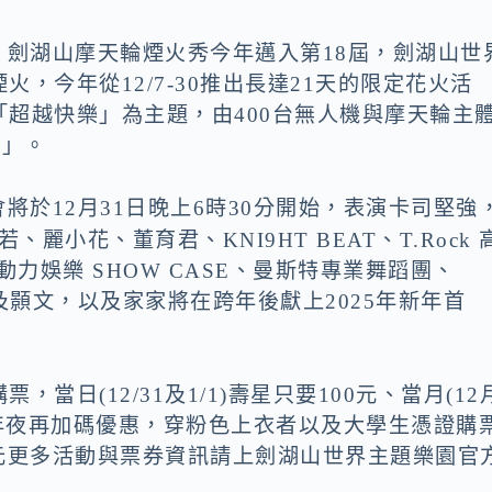
，劍湖山摩天輪煙火秀今年邁入第18屆，劍湖山世
，今年從12/7-30推出長達21天的限定花火活
超越快樂」為主題，由400台無人機與摩天輪主
秒」。
將於12月31日晚上6時30分開始，表演卡司堅強
麗小花、董育君、KNI9HT BEAT、T.Rock 
力娛樂 SHOW CASE、曼斯特專業舞蹈團、
妍及顥文，以及家家將在跨年後獻上2025年新年首
日(12/31及1/1)壽星只要100元、當月(12
日跨年夜再加碼優惠，穿粉色上衣者以及大學生憑證購
99元更多活動與票券資訊請上劍湖山世界主題樂園官