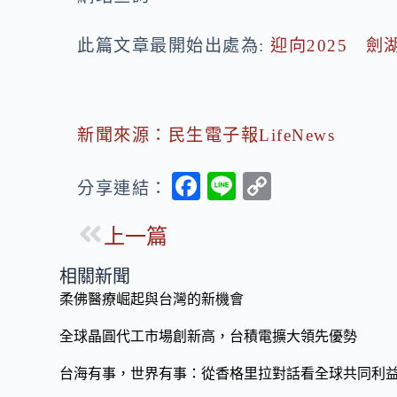
此篇文章最開始出處為:
迎向2025 
新聞來源：民生電子報LifeNews
F
Li
C
分享連結：
ac
n
o
上一篇
e
e
p
b
y
相關新聞
o
Li
柔佛醫療崛起與台灣的新機會
o
n
全球晶圓代工市場創新高，台積電擴大領先優勢
k
k
台海有事，世界有事：從香格里拉對話看全球共同利