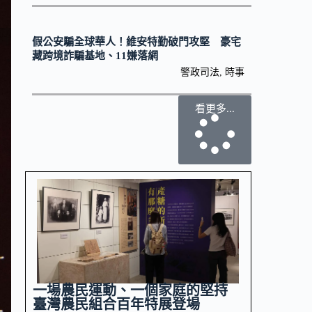
假公安騙全球華人！維安特勤破門攻堅 豪宅
藏跨境詐騙基地、11嫌落網
警政司法
,
時事
看更多...
一場農民運動、一個家庭的堅持
臺灣農民組合百年特展登場