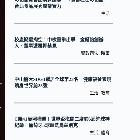
彰化優質食品前進國際 「食食在在彰化館」
台北食品展秀產業實力
生活
校產疑遭掏空！中檢重拳出擊 金錢豹創辦
人、董事遭羈押禁見
警政司法
,
時事
中山醫大SDG3躍居全球第23名 健康福祉表現
躋身世界前25強
生活
,
教育
C羅41歲照樣轟！世界盃梅開二度締6屆進球神
紀錄 葡萄牙5球血洗烏茲別克
生活
,
體育