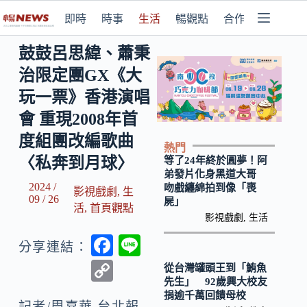
即時
時事
生活
暢觀點
合作媒體
鼓鼓呂思緯、蕭秉
治限定團GX《大
玩一票》香港演唱
會 重現2008年首
度組團改編歌曲
熱門
〈私奔到月球〉
等了24年終於圓夢！阿
弟發片化身黑道大哥
2024 /
吻戲纏綿拍到像「喪
影視戲劇
,
生
09 / 26
屍」
活
,
首頁觀點
影視戲劇
,
生活
F
Li
分享連結：
ac
n
C
從台灣罐頭王到「鮪魚
先生」 92歲興大校友
e
e
o
捐逾千萬回饋母校
記者/周嘉華 台北報