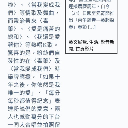
啦〉、〈當我變成我
迎接農曆馬年，自今
們〉等情歌及舞曲，
（24）日起至元宵節推
出「丙午躍春—藝起探
而秉治帶來〈毒
春」春節 […]
藥〉、〈愛是痛苦的
總和〉、〈我還是愛
藝文展覽
,
生活
,
影音新
著你〉等熱唱K歌。
聞
,
首頁影片
驚喜的是，粉絲們自
發性的在〈毒藥〉及
〈當我變成我們〉時
舉牌應援，「如果十
年之後，你依然是我
唯一的愛」、「每分
每秒都值得紀念」表
達粉絲們的愛意，兩
人也感動萬分的下台
一同大合唱並拍照留