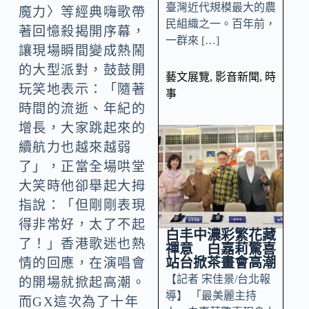
臺灣近代規模最大的農
魔力〉等經典嗨歌帶
民組織之一。百年前，
著回憶殺揭開序幕，
一群來 […]
讓現場瞬間變成熱鬧
的大型派對，鼓鼓開
藝文展覽
,
影音新聞
,
時
玩笑地表示：「隨著
事
時間的流逝、年紀的
增長，大家跳起來的
續航力也越來越弱
了」，正當全場哄堂
大笑時他卻舉起大拇
指說：「但剛剛表現
得非常好，太了不起
白丰中濃彩繁花藏
了！」香港歌迷也熱
禪意 白嘉莉驚喜
站台掀茶畫會高潮
情的回應，在演唱會
【記者 宋佳景/台北報
的開場就掀起高潮。
導】 「最美麗主持
而GX這次為了十年