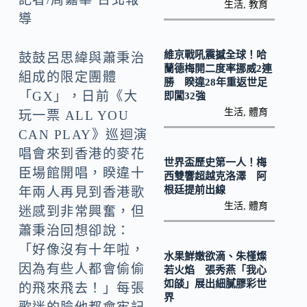
b
p
生活
,
教育
導
o
y
o
Li
維京戰吼震撼全球！哈
鼓鼓呂思緯與蕭秉治
k
n
蘭德梅開二度率挪威2連
組成的限定團體
勝 睽違28年重返世足
k
「GX」，日前《大
即闖32強
生活
,
體育
玩一票 ALL YOU
CAN PLAY》巡迴演
唱會來到香港的麥花
世界盃歷史第一人！梅
臣場館開唱，睽違十
西雙響超越克洛澤 阿
根廷提前出線
年兩人再見到香港歌
生活
,
體育
迷感到非常興奮，但
蕭秉治回想卻說：
「好像沒有十年啦，
水果鮮嫩欲滴、朱槿燦
因為有些人都會偷偷
若火焰 張秀燕「我心
如燄」展出細膩膠彩世
的飛來飛去！」每張
界