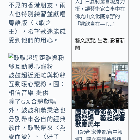
人」白嘉莉驚喜現身力
不見的香港朋友，兩
挺，讓藝術家白丰中在
人也特別練習並獻唱
佛光山文化院舉辦的
粵語版〈K歌之
「歡欣自在— […]
王〉，希望歌迷能感
受到他們的用心。
藝文展覽
,
生活
,
影音新
聞
鼓鼓超近距離與粉絲
互動暖心寵粉。圖：
相信音樂 提供
除了GX合體獻唱
外，鼓鼓和蕭秉治也
國美館春節系列活
動登場 藝起探春
分別帶來各自的經典
歡慶馬年
歌曲，鼓鼓帶來〈為
【記者 宋佳景/台中報
愛而愛〉、〈好了
導】 國立臺灣美術館