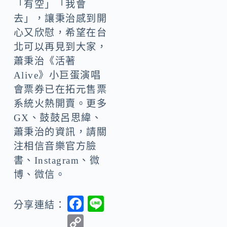
「有空」「我會
去」，讓秉治感到開
心又欣慰，希望在台
北可以再見到大家，
蕭秉治《活著
Alive》小巨蛋演唱
會票券已在拓元售票
系統火熱開賣。更多
GX、鼓鼓呂思緯、
蕭秉治的資訊，請關
注相信音樂官方臉
書、Instagram、微
博、微信。
F
Li
分享連結：
ac
n
C