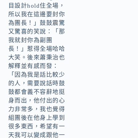
目設計hold住全場，
所以我在這邊要封你
為團長！」鼓鼓震驚
又驚喜的笑說：「那
我就封你為副團
長！」惹得全場哈哈
大笑。後來蕭秉治也
解釋並有感而發：
「因為我是話比較少
的人，需要說話時鼓
鼓都會義不容辭地挺
身而出，他付出的心
力非常多，我也覺得
組團後在他身上學到
很多東西，希望有一
天我可以變成跟他一