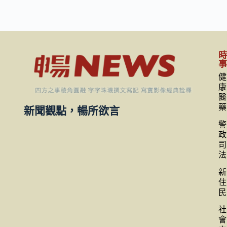
健
康
醫
藥
新聞觀點，暢所欲言
警
政
司
法
新
住
民
社
會