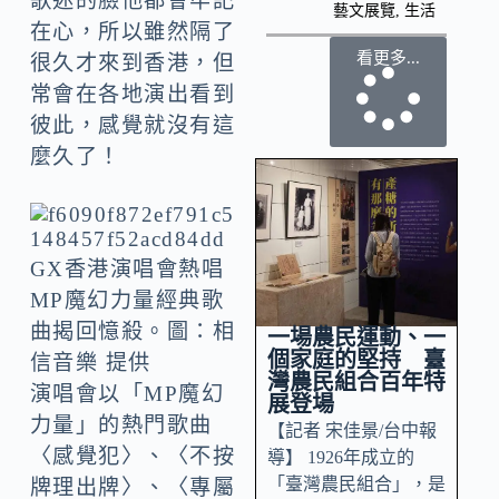
歌迷的臉他都會牢記
藝文展覽
,
生活
在心，所以雖然隔了
看更多...
很久才來到香港，但
常會在各地演出看到
彼此，感覺就沒有這
麼久了！
GX香港演唱會熱唱
MP魔幻力量經典歌
曲揭回憶殺。圖：相
一場農民運動、一
個家庭的堅持 臺
信音樂 提供
灣農民組合百年特
演唱會以「MP魔幻
展登場
力量」的熱門歌曲
【記者 宋佳景/台中報
〈感覺犯〉、〈不按
導】 1926年成立的
「臺灣農民組合」，是
牌理出牌〉、〈專屬