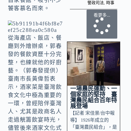
自家餐館，吸引不少
警政司法
,
時事
饕客慕名而來。
看更多...
從海產店、飯店、餐
廳到外燴辦桌，郭春
發的餐飲資歷十分完
整，也練就他的好廚
藝。（郭春發提供）
臺南市長黃偉哲表
示，酒家菜是臺灣飲
一場農民運動、一
個家庭的堅持 臺
食文化中極為重要的
灣農民組合百年特
一環，曾經陪伴臺灣
展登場
人、尤其是政商名人
【記者 宋佳景/台中報
走過觥籌飲宴時光，
導】 1926年成立的
「臺灣農民組合」，是
儘管後來酒家文化式