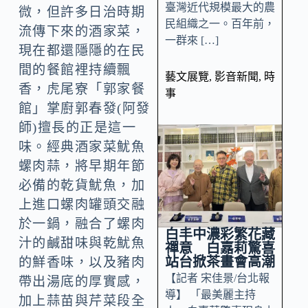
臺灣近代規模最大的農
微，但許多日治時期
民組織之一。百年前，
流傳下來的酒家菜，
一群來 […]
現在都還隱隱的在民
間的餐館裡持續飄
藝文展覽
,
影音新聞
,
時
香，虎尾寮「郭家餐
事
館」掌廚郭春發(阿發
師)擅長的正是這一
味。經典酒家菜魷魚
螺肉蒜，將早期年節
必備的乾貨魷魚，加
上進口螺肉罐頭交融
於一鍋，融合了螺肉
白丰中濃彩繁花藏
汁的鹹甜味與乾魷魚
禪意 白嘉莉驚喜
站台掀茶畫會高潮
的鮮香味，以及豬肉
【記者 宋佳景/台北報
帶出湯底的厚實感，
導】 「最美麗主持
加上蒜苗與芹菜段全