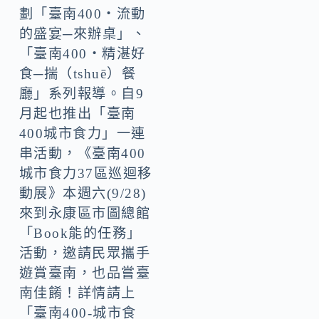
劃「臺南400‧流動
的盛宴─來辦桌」、
「臺南400‧精湛好
食─揣（tshuē）餐
廳」系列報導。自9
月起也推出「臺南
400城市食力」一連
串活動，《臺南400
城市食力37區巡迴移
動展》本週六(9/28)
來到永康區市圖總館
「Book能的任務」
活動，邀請民眾攜手
遊賞臺南，也品嘗臺
南佳餚！詳情請上
「臺南400-城市食