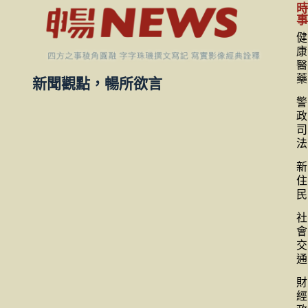
健
康
醫
藥
新聞觀點，暢所欲言
警
政
司
法
新
住
民
社
會
交
通
財
經