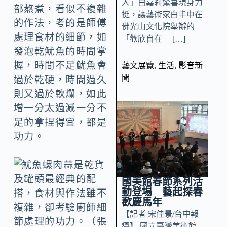
人」白嘉莉驚喜現身力
部熬煮，看似不複雜
挺，讓藝術家白丰中在
的作法，考的是師傅
佛光山文化院舉辦的
處理食材的細節，如
「歡欣自在— […]
發泡乾魷魚的時間掌
握，時間不足魷魚會
藝文展覽
,
生活
,
影音新
聞
過於乾硬，時間過久
則又過於軟爛，如此
增一分太過減一分不
足的拿捏得宜，都是
功力。
國美館春節系列活
動登場 藝起探春
歡慶馬年
【記者 宋佳景/台中報
導】 國立臺灣美術館