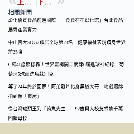
b
上一篇
下一篇
p
o
y
相關新聞
o
彰化優質食品前進國際 「食食在在彰化館」台北食品
Li
k
展秀產業實力
n
k
中山醫大SDG3躍居全球第23名 健康福祉表現躋身世界
前25強
C羅41歲照樣轟！世界盃梅開二度締6屆進球神紀錄 葡
萄牙5球血洗烏茲別克
等了24年終於圓夢！阿弟發片化身黑道大哥 吻戲纏綿
拍到像「喪屍」
從台灣罐頭王到「鮪魚先生」 92歲興大校友捐逾千萬
回饋母校