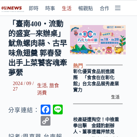
即時
時事
生活
暢觀點
合作媒體
「臺南400‧流動
的盛宴─來辦桌」
魷魚螺肉蒜、古早
味魚翅羹 郭春發
出手上菜饕客魂牽
熱門
夢縈
彰化優質食品前進國
際 「食食在在彰化
2024 / 09 /
館」台北食品展秀產業
生活
,
旅食
27
實力
消費
生活
F
Li
分享連結：
ac
n
C
校產疑遭掏空！中檢重
拳出擊 金錢豹創辦
e
e
o
人、董事遭羈押禁見
記者/周嘉華 台南報