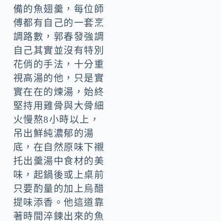
備的魚翅羹，每位師
傅都有自己的一套烹
調路數，郭春發強調
自己其實並沒有特別
花俏的手法，十分重
視高湯的他，只是實
實在在的煉湯，始終
堅持用雞骨與大骨細
火慢熬8小時以上，
吊出鮮純濃郁的湯
底，在自然原味下襯
托出羹湯中食材的美
味，起鍋後或上桌前
只要酌量的加上烏醋
提味添香。他這道靠
著時間淬鍊出來的魚