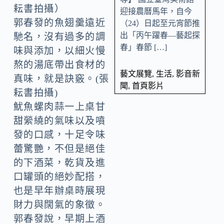
迎接農曆馬年，自今
郭春發的魚翅羹遠近
（24）日起至元宵節推
出「丙午躍春—藝起探
馳名，沒有過多的調
春」春節 […]
味與添加，以細火慢
熬的湯底帶出食材的
藝文展覽
,
生活
,
影音新
真味，就是訣竅。(張
聞
,
首頁影片
耘書拍攝)
魷魚螺肉蒜一上桌甘
甜縈繞的氣味以及噴
發的口感，十足令味
蕾驚艷，不但是絕佳
的下酒菜，乾貨及進
口罐頭的絕妙配搭，
也是早年辦桌時展現
財力與闊氣的象徵。
郭春發說，早期上酒