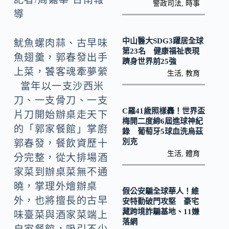
b
p
警政司法
,
時事
導
o
y
o
Li
中山醫大SDG3躍居全球
魷魚螺肉蒜、古早味
k
n
第23名 健康福祉表現
魚翅羹，郭春發出手
躋身世界前25強
k
上菜，饕客魂牽夢縈
生活
,
教育
當年以一支沙西米
刀、一支骨刀、一支
C羅41歲照樣轟！世界盃
片刀開始辦桌走天下
梅開二度締6屆進球神紀
的「郭家餐館」掌廚
錄 葡萄牙5球血洗烏茲
別克
郭春發，餐飲資歷十
生活
,
體育
分完整，從大排場酒
家菜到辦桌菜無不通
曉，掌理外燴辦桌
假公安騙全球華人！維
外，也將擅長的古早
安特勤破門攻堅 豪宅
藏跨境詐騙基地、11嫌
味臺菜與酒家菜端上
落網