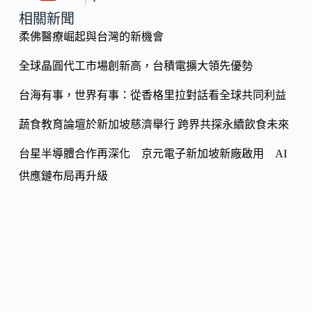
o
y
相關新聞
o
柔佛醫療崛起與台灣的新機會
Li
k
n
全球晶圓代工市場創新高，台積電擴大領先優勢
k
台海有事，世界有事：從香格里拉對話看全球共同利益
蔬食教育論壇於新加坡慈濟舉行 跨界共探永續飲食未來
台星半導體合作再深化 京元電子新加坡新廠啟用 AI
供應鏈布局再升級