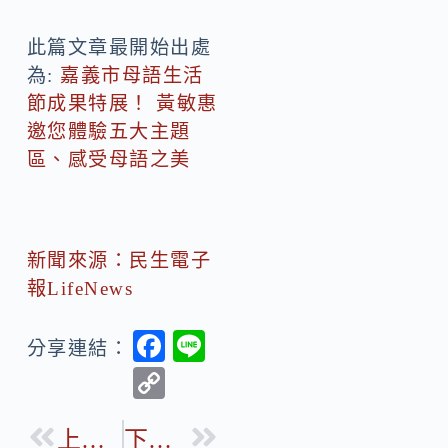
此篇文章最開始出處
為:
嘉義市母語生活
節成果特展！ 黃敏惠
邀您體驗五大主題
區、感受母語之美
新聞來源：民生電子
報LifeNews
F
Li
分享連結：
ac
n
C
e
e
o
b
上一篇
下一篇
p