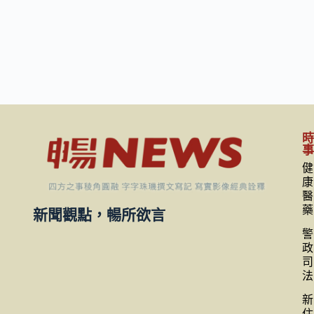
健
康
醫
藥
新聞觀點，暢所欲言
警
政
司
法
新
住