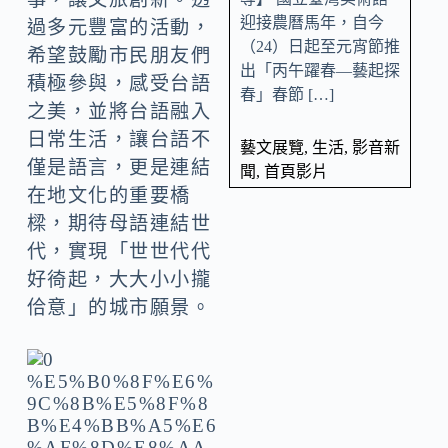
迎接農曆馬年，自今
過多元豐富的活動，
（24）日起至元宵節推
希望鼓勵市民朋友們
出「丙午躍春—藝起探
積極參與，感受台語
春」春節 […]
之美，並將台語融入
日常生活，讓台語不
藝文展覽
,
生活
,
影音新
僅是語言，更是連結
聞
,
首頁影片
在地文化的重要橋
樑，期待母語連結世
代，實現「世世代代
好徛起，大大小小攏
佮意」的城市願景。