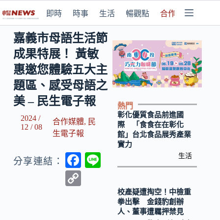
即時
時事
生活
暢觀點
合作媒體
嘉義市母語生活節
成果特展！ 黃敏
惠邀您體驗五大主
題區、感受母語之
美 – 民生電子報
熱門
彰化優質食品前進國
2024 /
合作媒體
,
民
際 「食食在在彰化
12 / 08
生電子報
館」台北食品展秀產業
實力
F
Li
生活
分享連結：
ac
n
C
e
e
o
校產疑遭掏空！中檢重
拳出擊 金錢豹創辦
b
p
人、董事遭羈押禁見