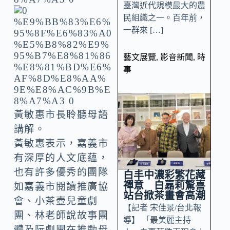
臺灣近代規模最大的農
民組織之一。百年前，
一群來 […]
藝文展覽
,
影音新聞
,
時
事
黃敏惠市長聆聽母語
講解。
黃敏惠表示，嘉義市
有深厚的人文底蘊，
也有許多優秀的團隊
白丰中濃彩繁花藏
禪意 白嘉莉驚喜
如嘉義市閱讀推廣協
站台掀茶畫會高潮
會、小茶壺兒童劇
【記者 宋佳景/台北報
團、林老師說故事團
導】 「最美麗主持
體及阮劇團在推動母