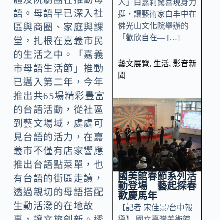
人」白嘉莉驚喜現身力
語。母語早已深入社
挺，讓藝術家白丰中在
佛光山文化院舉辦的
區與商圈、家庭與課
「歡欣自在— […]
堂，扎根在嘉義市民
的生活之中。「嘉義
藝文展覽
,
生活
,
影音新
市母語生活節」推動
聞
已邁入第二年，今年
推出共65場精彩豐富
的台語活動，從社區
到藝文場域，處處可
見台語的活力，在嘉
義市不僅有店家響應
推出台語點菜單，也
國美館春節系列活
有台語的街區走讀，
動登場 藝起探春
透過親切的母語搭配
歡慶馬年
生動活潑的在地故
【記者 宋佳景/台中報
事，讓文旅創新。透
導】 國立臺灣美術館