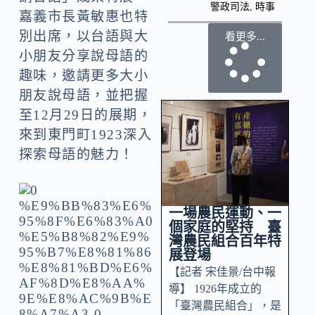
警政司法
,
時事
嘉義市長黃敏惠也特
別出席，以台語與大
看更多...
小朋友分享說母語的
趣味，邀請更多大小
朋友說母語，並把握
至12月29日的展期，
來到東門町1923深入
探索母語的魅力！
一場農民運動、一
個家庭的堅持 臺
灣農民組合百年特
展登場
【記者 宋佳景/台中報
導】 1926年成立的
「臺灣農民組合」，是