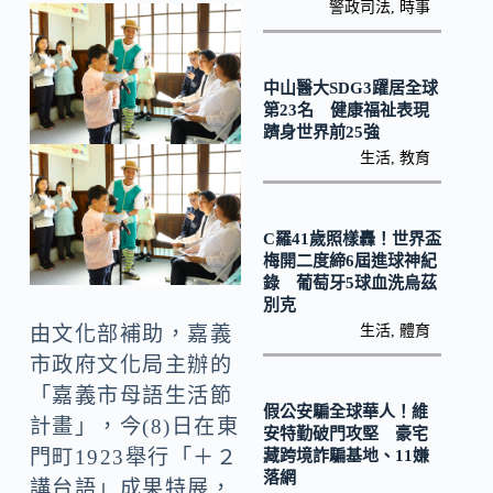
o
y
警政司法
,
時事
o
Li
k
n
中山醫大SDG3躍居全球
k
第23名 健康福祉表現
躋身世界前25強
生活
,
教育
C羅41歲照樣轟！世界盃
梅開二度締6屆進球神紀
錄 葡萄牙5球血洗烏茲
別克
由文化部補助，嘉義
生活
,
體育
市政府文化局主辦的
「嘉義市母語生活節
假公安騙全球華人！維
計畫」，今(8)日在東
安特勤破門攻堅 豪宅
門町1923舉行「＋２
藏跨境詐騙基地、11嫌
落網
講台語」成果特展，