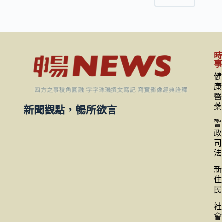
健
康
醫
藥
新聞觀點，暢所欲言
警
政
司
法
新
住
民
社
會