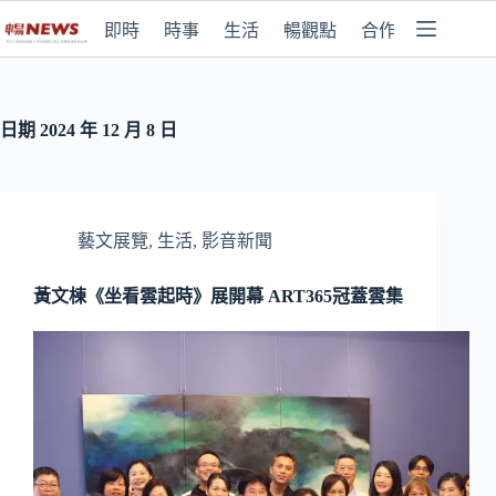
即時
時事
生活
暢觀點
合作媒體
日期
2024 年 12 月 8 日
藝文展覽
,
生活
,
影音新聞
黃文棟《坐看雲起時》展開幕 ART365冠蓋雲集