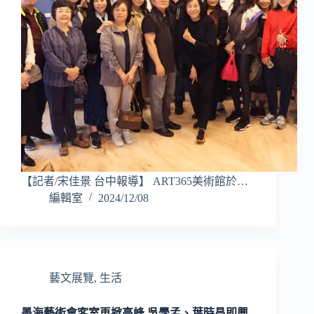
【記者/宋佳景 台中報導】 ART365美術館於…
編輯室
2024/12/08
藝文展覽
,
生活
墨海藝術會客室再掀高峰 吳學孟、葉時昌即興