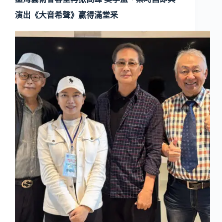
演出《大音希聲》贏得滿堂釆