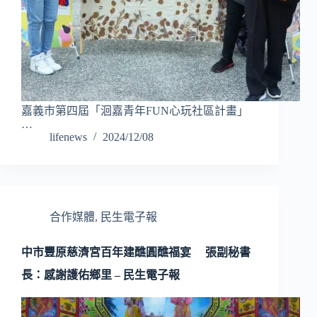
嘉義市第四屆「洄嘉青年FUN心玩社區計畫」
…
lifenews
2024/12/08
合作媒體
,
民生電子報
中市豐原慈濟宮百年建醮圓醮福宴 張副秘書
長：感謝護佑鄉里 – 民生電子報