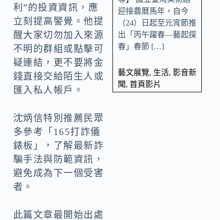
利”的投資資訊，應
迎接農曆馬年，自今
立刻提高警覺。他提
（24）日起至元宵節推
醒大家切勿加入來源
出「丙午躍春—藝起探
春」春節 […]
不明的群組或點擊可
疑連結，更不要將金
藝文展覽
,
生活
,
影音新
錢直接交給陌生人或
聞
,
首頁影片
匯入私人帳戶。
沈炳信特別推薦民眾
多參考「165打詐儀
錶板」，了解最新詐
騙手法與防範資訊，
避免成為下一個受害
者。
此篇文章最開始出處