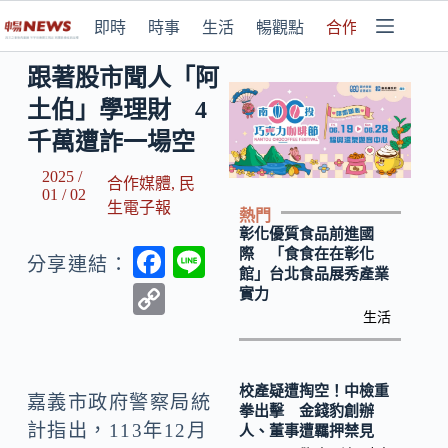
即時
時事
生活
暢觀點
合作媒體
跟著股市聞人「阿
土伯」學理財 4
千萬遭詐一場空
2025 /
合作媒體
,
民
01 / 02
生電子報
熱門
彰化優質食品前進國
F
Li
際 「食食在在彰化
分享連結：
館」台北食品展秀產業
ac
n
C
實力
e
e
生活
o
b
p
o
y
校產疑遭掏空！中檢重
嘉義市政府警察局統
拳出擊 金錢豹創辦
o
Li
計指出，113年12月
人、董事遭羈押禁見