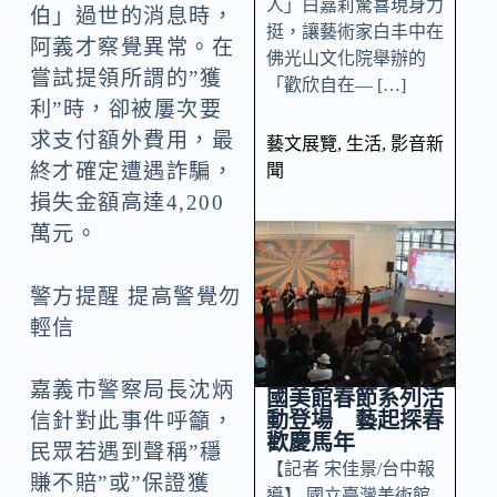
人」白嘉莉驚喜現身力
伯」過世的消息時，
挺，讓藝術家白丰中在
阿義才察覺異常。在
佛光山文化院舉辦的
嘗試提領所謂的”獲
「歡欣自在— […]
利”時，卻被屢次要
求支付額外費用，最
藝文展覽
,
生活
,
影音新
終才確定遭遇詐騙，
聞
損失金額高達4,200
萬元。
警方提醒 提高警覺勿
輕信
嘉義市警察局長沈炳
國美館春節系列活
動登場 藝起探春
信針對此事件呼籲，
歡慶馬年
民眾若遇到聲稱”穩
【記者 宋佳景/台中報
賺不賠”或”保證獲
導】 國立臺灣美術館