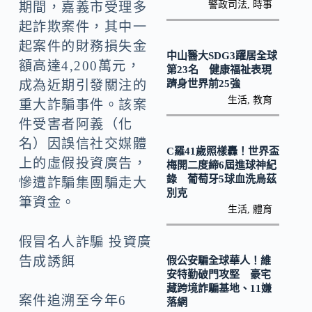
k
n
警政司法
,
時事
期間，嘉義市受理多
k
起詐欺案件，其中一
起案件的財務損失金
中山醫大SDG3躍居全球
額高達4,200萬元，
第23名 健康福祉表現
躋身世界前25強
成為近期引發關注的
生活
,
教育
重大詐騙事件。該案
件受害者阿義（化
名）因誤信社交媒體
C羅41歲照樣轟！世界盃
上的虛假投資廣告，
梅開二度締6屆進球神紀
錄 葡萄牙5球血洗烏茲
慘遭詐騙集團騙走大
別克
筆資金。
生活
,
體育
假冒名人詐騙 投資廣
告成誘餌
假公安騙全球華人！維
安特勤破門攻堅 豪宅
藏跨境詐騙基地、11嫌
案件追溯至今年6
落網