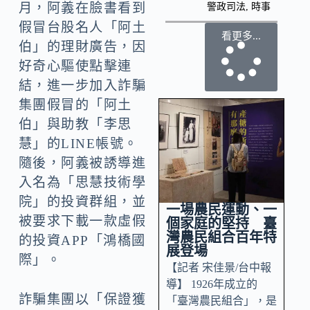
月，阿義在臉書看到
警政司法
,
時事
假冒台股名人「阿土
看更多...
伯」的理財廣告，因
好奇心驅使點擊連
結，進一步加入詐騙
集團假冒的「阿土
伯」與助教「李思
慧」的LINE帳號。
隨後，阿義被誘導進
入名為「思慧技術學
院」的投資群組，並
一場農民運動、一
被要求下載一款虛假
個家庭的堅持 臺
灣農民組合百年特
的投資APP「鴻橋國
展登場
際」。
【記者 宋佳景/台中報
導】 1926年成立的
詐騙集團以「保證獲
「臺灣農民組合」，是