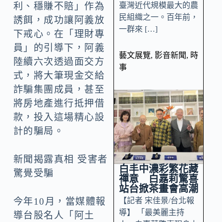
臺灣近代規模最大的農
利、穩賺不賠」作為
民組織之一。百年前，
誘餌，成功讓阿義放
一群來 […]
下戒心。在「理財專
員」的引導下，阿義
藝文展覽
,
影音新聞
,
時
陸續六次透過面交方
事
式，將大筆現金交給
詐騙集團成員，甚至
將房地產進行抵押借
款，投入這場精心設
計的騙局。
新聞揭露真相 受害者
白丰中濃彩繁花藏
驚覺受騙
禪意 白嘉莉驚喜
站台掀茶畫會高潮
【記者 宋佳景/台北報
今年10月，當媒體報
導】 「最美麗主持
導台股名人「阿土