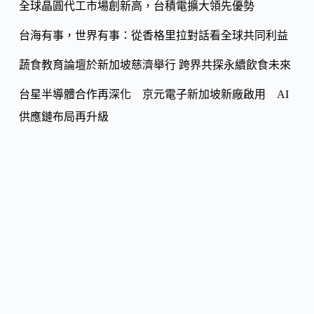
k
n
全球晶圓代工市場創新高，台積電擴大領先優勢
k
台海有事，世界有事：從香格里拉對話看全球共同利益
蔬食教育論壇於新加坡慈濟舉行 跨界共探永續飲食未來
台星半導體合作再深化 京元電子新加坡新廠啟用 AI
供應鏈布局再升級