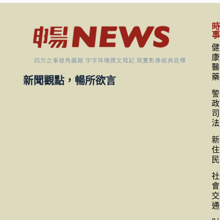
健
康
醫
藥
新聞觀點，暢所欲言
警
政
司
法
新
住
民
社
會
交
通