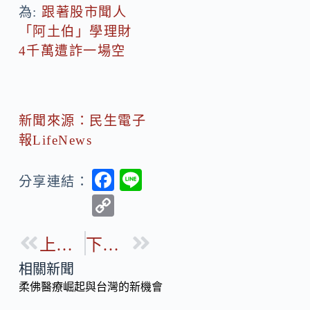
為:
跟著股市聞人
「阿土伯」學理財
4千萬遭詐一場空
新聞來源：民生電子
報LifeNews
F
Li
分享連結：
ac
n
C
e
e
o
b
上一篇
下一篇
p
o
y
相關新聞
o
柔佛醫療崛起與台灣的新機會
Li