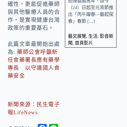
迎接農曆馬年，自今
確性，更能促進藥師
（24）日起至元宵節推
與其他醫療人員的合
出「丙午躍春—藝起探
作，是實現健康台灣
春」春節 […]
政策的重要基石。
藝文展覽
,
生活
,
影音新
聞
,
首頁影片
此篇文章最開始出處
為:
藥師公會呼籲新
任食藥署長應有藥學
專長 以守護國人食
藥安全
新聞來源：民生電子
報LifeNews