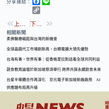
F
Li
分享連結：
ac
n
C
e
e
o
b
上一篇
下一篇
p
o
y
相關新聞
o
柔佛醫療崛起與台灣的新機會
Li
k
n
全球晶圓代工市場創新高，台積電擴大領先優勢
k
台海有事，世界有事：從香格里拉對話看全球共同利益
蔬食教育論壇於新加坡慈濟舉行 跨界共探永續飲食未來
台星半導體合作再深化 京元電子新加坡新廠啟用 AI
供應鏈布局再升級