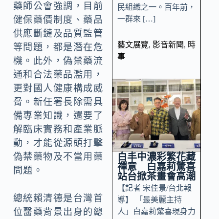
藥師公會強調，目前
民組織之一。百年前，
一群來 […]
健保藥價制度、藥品
供應斷鏈及品質監管
藝文展覽
,
影音新聞
,
時
等問題，都是潛在危
事
機。此外，偽禁藥流
通和合法藥品濫用，
更對國人健康構成威
脅。新任署長除需具
備專業知識，還要了
解臨床實務和產業脈
動，才能從源頭打擊
白丰中濃彩繁花藏
偽禁藥物及不當用藥
禪意 白嘉莉驚喜
問題。
站台掀茶畫會高潮
【記者 宋佳景/台北報
總統賴清德是台灣首
導】 「最美麗主持
位醫藥背景出身的總
人」白嘉莉驚喜現身力