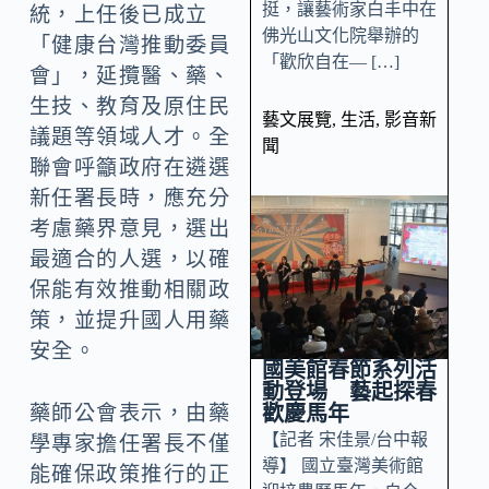
挺，讓藝術家白丰中在
統，上任後已成立
佛光山文化院舉辦的
「健康台灣推動委員
「歡欣自在— […]
會」，延攬醫、藥、
生技、教育及原住民
藝文展覽
,
生活
,
影音新
議題等領域人才。全
聞
聯會呼籲政府在遴選
新任署長時，應充分
考慮藥界意見，選出
最適合的人選，以確
保能有效推動相關政
策，並提升國人用藥
安全。
國美館春節系列活
動登場 藝起探春
歡慶馬年
藥師公會表示，由藥
【記者 宋佳景/台中報
學專家擔任署長不僅
導】 國立臺灣美術館
能確保政策推行的正