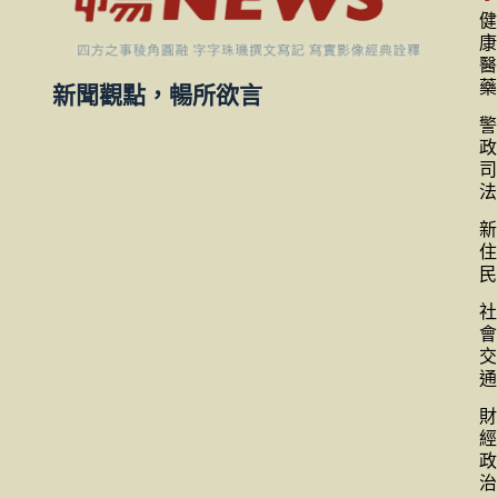
健
康
醫
藥
新聞觀點，暢所欲言
警
政
司
法
新
住
民
社
會
交
通
財
經
政
治