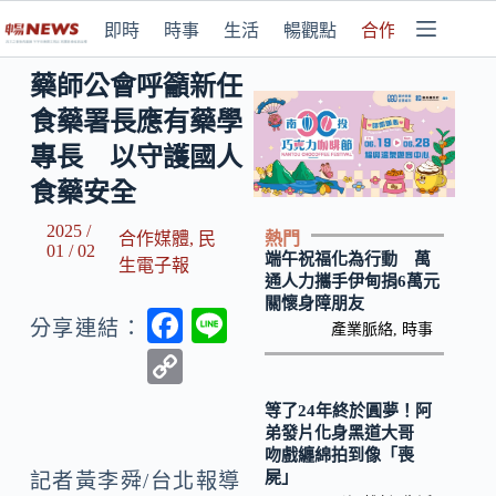
即時
時事
生活
暢觀點
合作媒體
藥師公會呼籲新任
食藥署長應有藥學
專長 以守護國人
食藥安全
2025 /
熱門
合作媒體
,
民
01 / 02
端午祝福化為行動 萬
生電子報
通人力攜手伊甸捐6萬元
關懷身障朋友
F
Li
分享連結：
產業脈絡
,
時事
ac
n
C
e
e
o
等了24年終於圓夢！阿
b
p
弟發片化身黑道大哥
吻戲纏綿拍到像「喪
o
y
屍」
記者黃李舜/台北報導