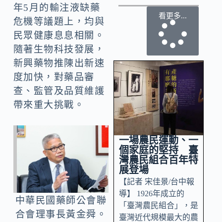
年5月的輸注液缺藥
看更多...
危機等議題上，均與
民眾健康息息相關。
隨著生物科技發展，
新興藥物推陳出新速
度加快，對藥品審
查、監管及品質維護
帶來重大挑戰。
一場農民運動、一
個家庭的堅持 臺
灣農民組合百年特
展登場
【記者 宋佳景/台中報
導】 1926年成立的
中華民國藥師公會聯
「臺灣農民組合」，是
合會理事長黃金舜。
臺灣近代規模最大的農