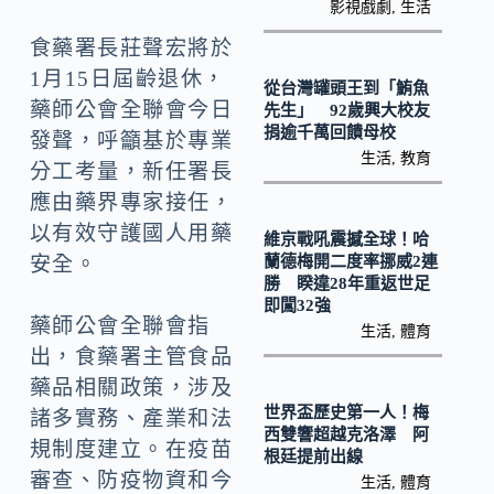
o
Li
影視戲劇
,
生活
k
n
食藥署長莊聲宏將於
k
1月15日屆齡退休，
從台灣罐頭王到「鮪魚
藥師公會全聯會今日
先生」 92歲興大校友
捐逾千萬回饋母校
發聲，呼籲基於專業
生活
,
教育
分工考量，新任署長
應由藥界專家接任，
以有效守護國人用藥
維京戰吼震撼全球！哈
蘭德梅開二度率挪威2連
安全。
勝 睽違28年重返世足
即闖32強
藥師公會全聯會指
生活
,
體育
出，食藥署主管食品
藥品相關政策，涉及
世界盃歷史第一人！梅
諸多實務、產業和法
西雙響超越克洛澤 阿
規制度建立。在疫苗
根廷提前出線
審查、防疫物資和今
生活
,
體育