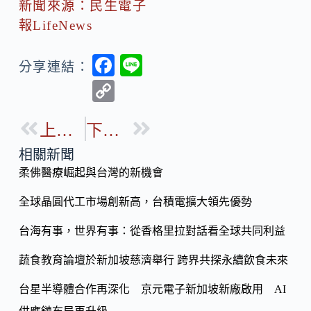
新聞來源：民生電子
報LifeNews
F
Li
分享連結：
ac
n
C
e
e
o
b
上一篇
下一篇
p
o
y
相關新聞
o
柔佛醫療崛起與台灣的新機會
Li
k
n
全球晶圓代工市場創新高，台積電擴大領先優勢
k
台海有事，世界有事：從香格里拉對話看全球共同利益
蔬食教育論壇於新加坡慈濟舉行 跨界共探永續飲食未來