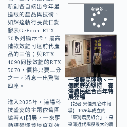
新創各自端出今年最
看更多...
搶眼的產品與技術，
如輝達執行長黃仁勳
發表GeForce RTX
50系列顯示卡，最高
階款效能可達前代產
品的三倍；與RTX
4090同樣效能的RTX
5070，價格只要三分
之一，消息一出驚豔
一場農民運動、一
個家庭的堅持 臺
四座。
灣農民組合百年特
展登場
進入2025年，這場科
【記者 宋佳景/台中報
技盛宴的主題依舊圍
導】 1926年成立的
「臺灣農民組合」，是
繞著AI開展，一來驅
臺灣近代規模最大的農
動硬體運算速度和效