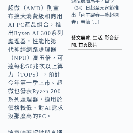
迎接農曆馬年，自今
超微（AMD）則宣
（24）日起至元宵節推
出「丙午躍春—藝起探
布擴大消費級和商用
春」春節 […]
AI PC產品組合，推
出Ryzen AI 300系列
藝文展覽
,
生活
,
影音新
處理器，性能比第一
聞
,
首頁影片
代神經網路處理器
（NPU）高五倍，可
達每秒50兆次以上算
力（TOPS），預計
今年第一季上市。超
微也發表Ryzen 200
系列處理器，適用於
價格較低、對AI需求
沒那麼高的PC。