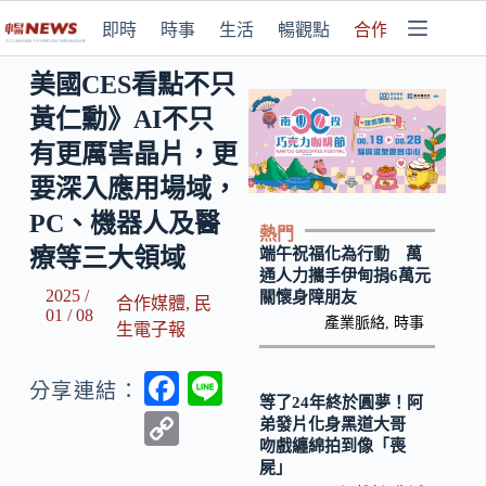
即時
時事
生活
暢觀點
合作媒體
美國CES看點不只
黃仁勳》AI不只
有更厲害晶片，更
要深入應用場域，
PC、機器人及醫
熱門
療等三大領域
端午祝福化為行動 萬
通人力攜手伊甸捐6萬元
2025 /
關懷身障朋友
合作媒體
,
民
01 / 08
產業脈絡
,
時事
生電子報
F
Li
分享連結：
等了24年終於圓夢！阿
ac
n
C
弟發片化身黑道大哥
吻戲纏綿拍到像「喪
e
e
o
屍」