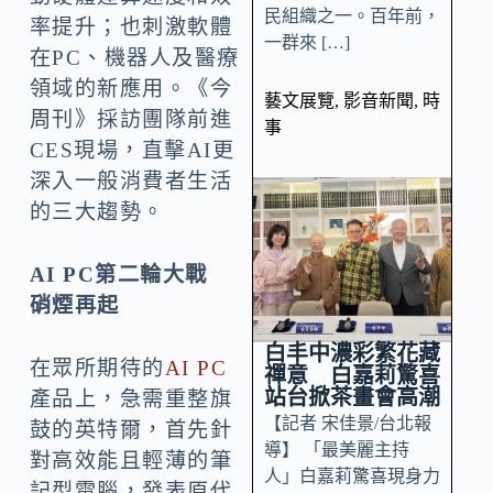
民組織之一。百年前，
率提升；也刺激軟體
一群來 […]
在PC、機器人及醫療
領域的新應用。《今
藝文展覽
,
影音新聞
,
時
周刊》採訪團隊前進
事
CES現場，直擊AI更
深入一般消費者生活
的三大趨勢。
AI PC
第二輪大戰
硝煙再起
白丰中濃彩繁花藏
在眾所期待的
AI PC
禪意 白嘉莉驚喜
站台掀茶畫會高潮
產品上，急需重整旗
【記者 宋佳景/台北報
鼓的英特爾，首先針
導】 「最美麗主持
對高效能且輕薄的筆
人」白嘉莉驚喜現身力
記型電腦，發表原代