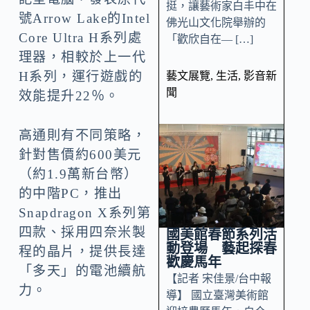
挺，讓藝術家白丰中在
號Arrow Lake的Intel
佛光山文化院舉辦的
Core Ultra H系列處
「歡欣自在— […]
理器，相較於上一代
H系列，運行遊戲的
藝文展覽
,
生活
,
影音新
聞
效能提升22％。
高通則有不同策略，
針對售價約600美元
（約1.9萬新台幣）
的中階PC，推出
Snapdragon X系列第
四款、採用四奈米製
國美館春節系列活
動登場 藝起探春
程的晶片，提供長達
歡慶馬年
「多天」的電池續航
【記者 宋佳景/台中報
力。
導】 國立臺灣美術館