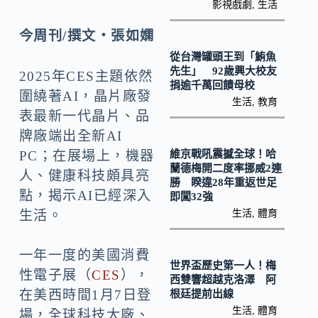
b
p
影視戲劇
,
生活
o
y
今周刊/撰文‧張如嫻
o
Li
從台灣罐頭王到「鮪魚
k
n
先生」 92歲興大校友
2025年CES主題依然
捐逾千萬回饋母校
k
圍繞著AI，晶片廠發
生活
,
教育
表最新一代晶片、品
牌廠端出全新AI
維京戰吼震撼全球！哈
PC；在展場上，機器
蘭德梅開二度率挪威2連
人、健康科技頗具亮
勝 睽違28年重返世足
點，揭示AI已經深入
即闖32強
生活
,
體育
生活。
一年一度的美國消費
世界盃歷史第一人！梅
性電子展（
CES
），
西雙響超越克洛澤 阿
在美西時間1月7日登
根廷提前出線
生活
,
體育
場，全球科技大廠、