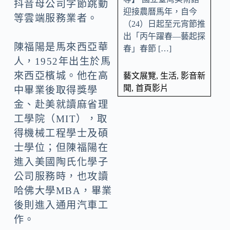
抖音母公司字節跳動
迎接農曆馬年，自今
等雲端服務業者。
（24）日起至元宵節推
出「丙午躍春—藝起探
陳福陽是馬來西亞華
春」春節 […]
人，1952年出生於馬
來西亞檳城。他在高
藝文展覽
,
生活
,
影音新
聞
,
首頁影片
中畢業後取得獎學
金、赴美就讀麻省理
工學院（MIT），取
得機械工程學士及碩
士學位；但陳福陽在
進入美國陶氏化學子
公司服務時，也攻讀
哈佛大學MBA，畢業
後則進入通用汽車工
作。