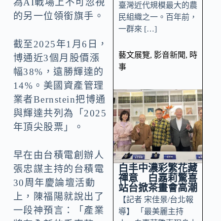
為AI戰場上不可忽視
臺灣近代規模最大的農
的另一位領銜旗手。
民組織之一。百年前，
一群來 […]
截至2025年1月6日，
藝文展覽
,
影音新聞
,
時
博通近3個月股價漲
事
幅38%，遠勝輝達的
14%。美國資產管理
業者Bernstein把博通
與輝達共列為「2025
年頂尖股票」。
早在由台積電創辦人
白丰中濃彩繁花藏
張忠謀主持的台積電
禪意 白嘉莉驚喜
30周年慶論壇活動
站台掀茶畫會高潮
上，陳福陽就說出了
【記者 宋佳景/台北報
一段神預言：「產業
導】 「最美麗主持