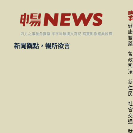
健
康
醫
藥
新聞觀點，暢所欲言
警
政
司
法
新
住
民
社
會
交
通
財