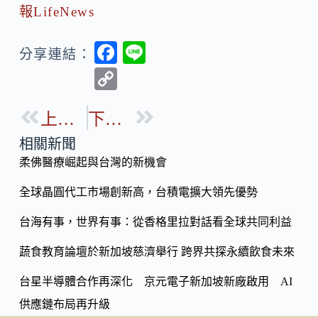
報LifeNews
F
Li
分享連結：
ac
n
C
e
e
o
b
上一篇
下一篇
p
o
y
相關新聞
o
柔佛醫療崛起與台灣的新機會
Li
k
n
全球晶圓代工市場創新高，台積電擴大領先優勢
k
台海有事，世界有事：從香格里拉對話看全球共同利益
蔬食教育論壇於新加坡慈濟舉行 跨界共探永續飲食未來
台星半導體合作再深化 京元電子新加坡新廠啟用 AI
供應鏈布局再升級