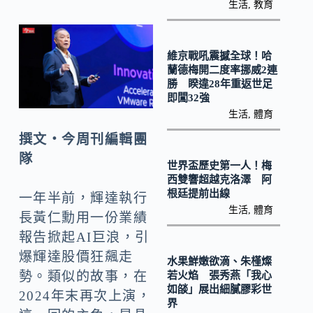
b
p
生活
,
教育
o
y
o
Li
維京戰吼震撼全球！哈
k
n
蘭德梅開二度率挪威2連
勝 睽違28年重返世足
k
即闖32強
生活
,
體育
撰文‧今周刊編輯團
隊
世界盃歷史第一人！梅
西雙響超越克洛澤 阿
根廷提前出線
一年半前，輝達執行
生活
,
體育
長黃仁勳用一份業績
報告掀起AI巨浪，引
爆輝達股價狂飆走
水果鮮嫩欲滴、朱槿燦
勢。類似的故事，在
若火焰 張秀燕「我心
如燄」展出細膩膠彩世
2024年末再次上演，
界