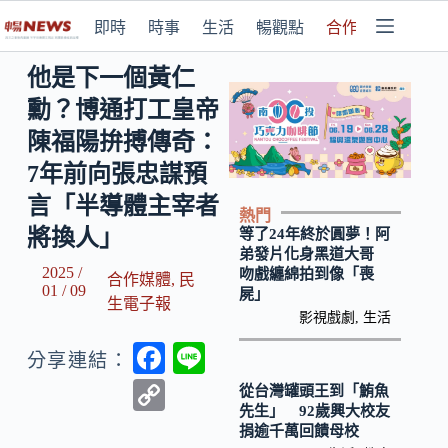
即時
時事
生活
暢觀點
合作媒體
他是下一個黃仁
勳？博通打工皇帝
陳福陽拚搏傳奇：
7年前向張忠謀預
言「半導體主宰者
熱門
將換人」
等了24年終於圓夢！阿
弟發片化身黑道大哥
2025 /
吻戲纏綿拍到像「喪
合作媒體
,
民
01 / 09
屍」
生電子報
影視戲劇
,
生活
F
Li
分享連結：
ac
n
C
從台灣罐頭王到「鮪魚
先生」 92歲興大校友
e
e
o
捐逾千萬回饋母校