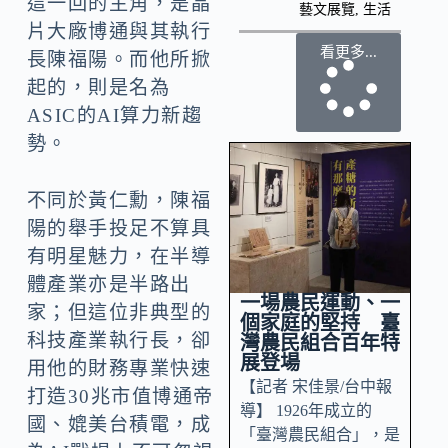
這一回的主角，是晶
藝文展覽
,
生活
片大廠博通與其執行
看更多...
長陳福陽。而他所掀
起的，則是名為
ASIC的AI算力新趨
勢。
不同於黃仁勳，陳福
陽的舉手投足不算具
有明星魅力，在半導
體產業亦是半路出
一場農民運動、一
家；但這位非典型的
個家庭的堅持 臺
科技產業執行長，卻
灣農民組合百年特
展登場
用他的財務專業快速
【記者 宋佳景/台中報
打造30兆市值博通帝
導】 1926年成立的
國、媲美台積電，成
「臺灣農民組合」，是