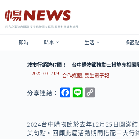
即時
時事
生活
暢觀
城市行銷跨47國！ 台中購物節推動三措施亮相國
2025 / 01 / 09
合作媒體
,
民生電子報
F
Li
C
分享連結：
ac
n
o
e
e
p
b
y
2024台中購物節於去年12月25日圓滿
o
Li
美句點。回顧此屆活動期間搭配三大行