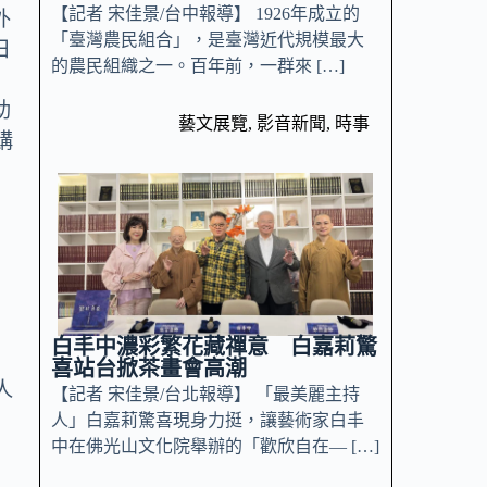
【記者 宋佳景/台中報導】 1926年成立的
外
「臺灣農民組合」，是臺灣近代規模最大
日
的農民組織之一。百年前，一群來 […]
助
藝文展覽
,
影音新聞
,
時事
購
白丰中濃彩繁花藏禪意 白嘉莉驚
喜站台掀茶畫會高潮
人
【記者 宋佳景/台北報導】 「最美麗主持
人」白嘉莉驚喜現身力挺，讓藝術家白丰
中在佛光山文化院舉辦的「歡欣自在— […]
，