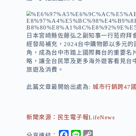
日本宮崎縣佐藤弘之副知事一行蒞府拜
經發局補充，2024台中購物節以多元
角，成為台中市踏上國際舞台的重要名
略，讓全台民眾及更多海外遊客看見台
旅遊及消費。
此篇文章最開始出處為:
城市行銷跨47
新聞來源：民生電子報LifeNews
F
Li
C
分享連結：