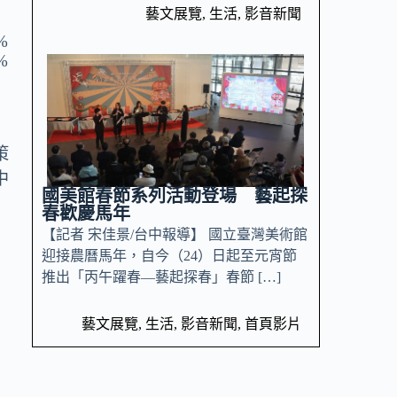
藝文展覽
,
生活
,
影音新聞
策
中
國美館春節系列活動登場 藝起探
春歡慶馬年
【記者 宋佳景/台中報導】 國立臺灣美術館
迎接農曆馬年，自今（24）日起至元宵節
推出「丙午躍春—藝起探春」春節 […]
藝文展覽
,
生活
,
影音新聞
,
首頁影片