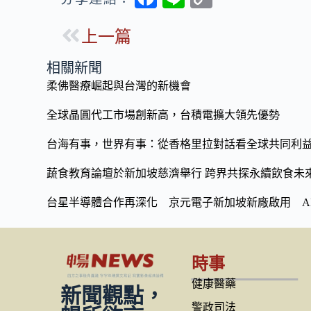
ac
n
o
上一篇
e
e
p
b
y
相關新聞
o
Li
柔佛醫療崛起與台灣的新機會
o
n
全球晶圓代工市場創新高，台積電擴大領先優勢
k
k
台海有事，世界有事：從香格里拉對話看全球共同利
蔬食教育論壇於新加坡慈濟舉行 跨界共探永續飲食未
台星半導體合作再深化 京元電子新加坡新廠啟用 A
時事
健康醫藥
新聞觀點，
警政司法