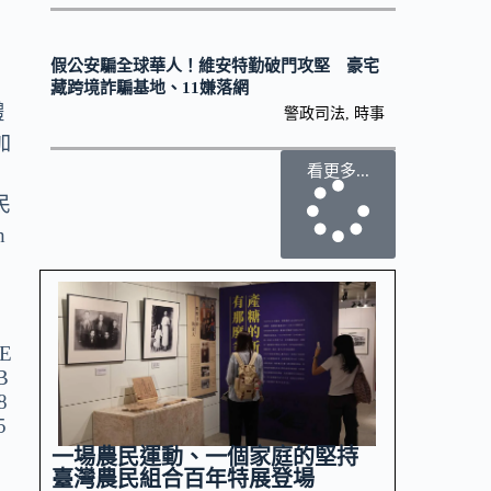
假公安騙全球華人！維安特勤破門攻堅 豪宅
藏跨境詐騙基地、11嫌落網
體
警政司法
,
時事
加
看更多...
蓋
民
h
一場農民運動、一個家庭的堅持
臺灣農民組合百年特展登場