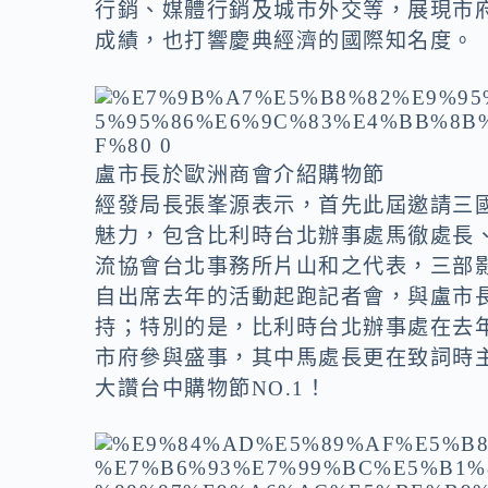
o
n
行銷、媒體行銷及城市外交等，展現市
k
k
成績，也打響慶典經濟的國際知名度。
盧市長於歐洲商會介紹購物節
經發局長張峯源表示，首先此屆邀請三
魅力，包含比利時台北辦事處馬徹處長
流協會台北事務所片山和之代表，三部
自出席去年的活動起跑記者會，與盧市
持；特別的是，比利時台北辦事處在去年
市府參與盛事，其中馬處長更在致詞時
大讚台中購物節NO.1！