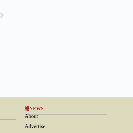
暢NEWS
About
Advertise