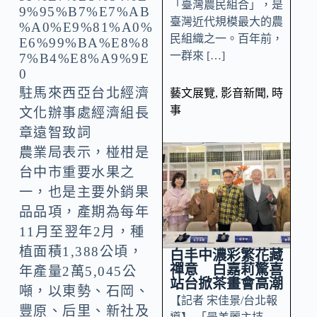
「臺灣農民組合」，是
臺灣近代規模最大的農
民組織之一。百年前，
一群來 […]
駐馬來西亞台北經濟
藝文展覽
,
影音新聞
,
時
事
文化辦事處經濟組長
章遠智致詞
農業局表示，椪柑是
台中市重要水果之
一，也是主要外銷果
品品項，產期為每年
11月至翌年2月，種
植面積1,388公頃，
白丰中濃彩繁花藏
禪意 白嘉莉驚喜
年產量2萬5,045公
站台掀茶畫會高潮
噸，以東勢、石岡、
【記者 宋佳景/台北報
豐原、后里、新社及