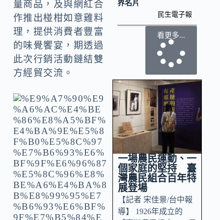
界名片
量商品，及與網紅合
民生電子報
作推出椪柑如意雞料
理，提供消費者豐富
看更多...
的味覺饗宴，期透過
此次行銷活動鏈結雙
方經貿交流。
一場農民運動、一
個家庭的堅持 臺
灣農民組合百年特
展登場
【記者 宋佳景/台中報
導】 1926年成立的