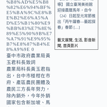
導】 國立臺灣美術館
迎接農曆馬年，自今
（24）日起至元宵節推
出「丙午躍春—藝起探
春」春節 […]
藝文展覽
,
生活
,
影音新
聞
,
首頁影片
臺中市政府農業局黃
玉君科長致詞
農業局科長黃玉君指
出，台中市椪柑在市
府、產區農民團體及
農民三方長年努力，
除內銷外，今年外銷
國家包含新加坡、馬