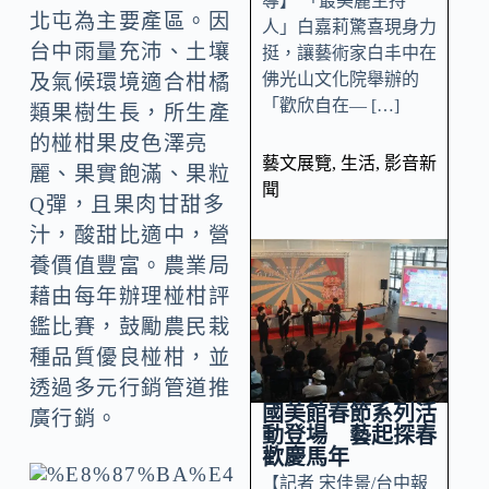
導】 「最美麗主持
北屯為主要產區。因
人」白嘉莉驚喜現身力
台中雨量充沛、土壤
挺，讓藝術家白丰中在
佛光山文化院舉辦的
及氣候環境適合柑橘
「歡欣自在— […]
類果樹生長，所生產
的椪柑果皮色澤亮
藝文展覽
,
生活
,
影音新
麗、果實飽滿、果粒
聞
Q彈，且果肉甘甜多
汁，酸甜比適中，營
養價值豐富。農業局
藉由每年辦理椪柑評
鑑比賽，鼓勵農民栽
種品質優良椪柑，並
透過多元行銷管道推
國美館春節系列活
廣行銷。
動登場 藝起探春
歡慶馬年
【記者 宋佳景/台中報