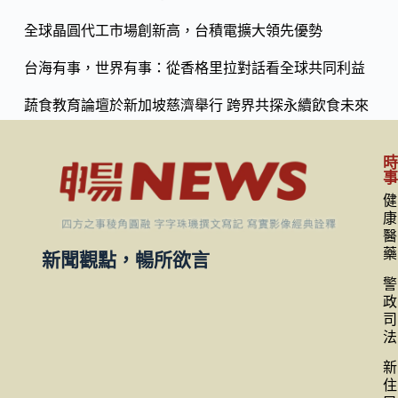
k
全球晶圓代工市場創新高，台積電擴大領先優勢
台海有事，世界有事：從香格里拉對話看全球共同利益
蔬食教育論壇於新加坡慈濟舉行 跨界共探永續飲食未來
健
康
醫
藥
新聞觀點，暢所欲言
警
政
司
法
新
住