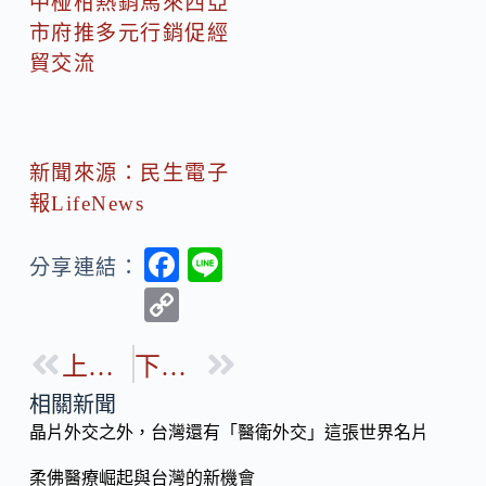
中椪柑熱銷馬來西亞
市府推多元行銷促經
貿交流
新聞來源：民生電子
報LifeNews
F
Li
分享連結：
ac
n
C
e
e
o
b
上一篇
下一篇
p
o
y
相關新聞
o
晶片外交之外，台灣還有「醫衛外交」這張世界名片
Li
k
n
柔佛醫療崛起與台灣的新機會