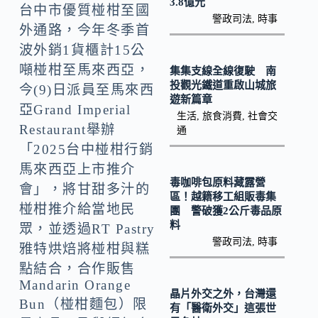
o
Li
3.8億元
台中市優質椪柑至國
警政司法
,
時事
k
n
外通路，今年冬季首
k
波外銷1貨櫃計15公
噸椪柑至馬來西亞，
集集支線全線復駛 南
投觀光鐵道重啟山城旅
今(9)日派員至馬來西
遊新篇章
亞Grand Imperial
生活
,
旅食消費
,
社會交
Restaurant舉辦
通
「2025台中椪柑行銷
馬來西亞上市推介
毒咖啡包原料藏露營
會」，將甘甜多汁的
區！越籍移工組販毒集
椪柑推介給當地民
團 警破獲2公斤毒品原
料
眾，並透過RT Pastry
警政司法
,
時事
雅特烘焙將椪柑與糕
點結合，合作販售
Mandarin Orange
晶片外交之外，台灣還
Bun（椪柑麵包）限
有「醫衛外交」這張世