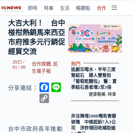
即時
時事
生活
暢觀點
合作媒體
大吉大利！ 台中
椪柑熱銷馬來西亞
市府推多元行銷促
經貿交流
2025 /
熱門
合作媒體
,
民
01 / 09
追劇忘喝水、半年三度
生電子報
腎結石 婦人雙腎如
「葡萄乾麵包」 醫：夏
F
Li
季結石患者增2至3倍
分享連結：
ac
n
健康醫藥
,
時事
C
e
e
o
b
p
非法掩埋1800噸有害廢
玻璃 中檢起訴7人3公
o
y
司 涉詐領回收補助逾
台中市政府長年推動