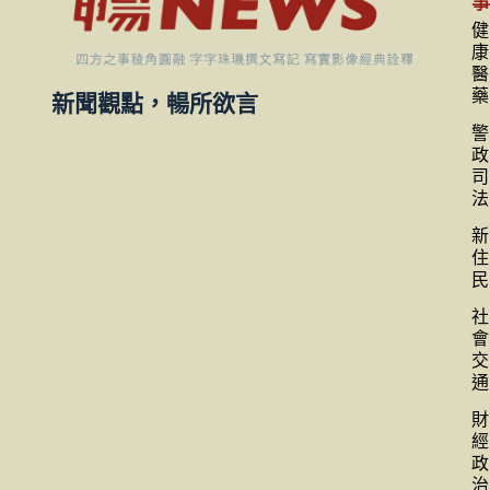
健
康
醫
藥
新聞觀點，暢所欲言
警
政
司
法
新
住
民
社
會
交
通
財
經
政
治