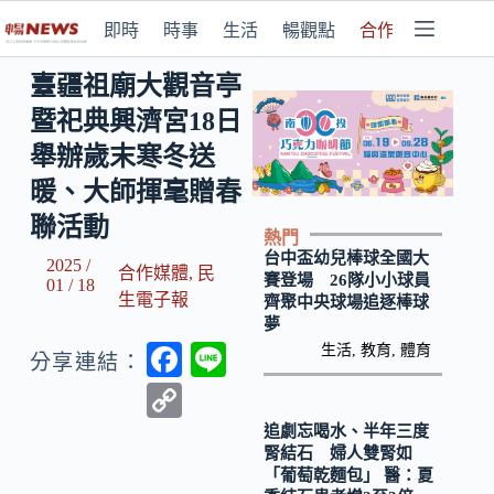
即時
時事
生活
暢觀點
合作媒體
臺疆祖廟大觀音亭
暨祀典興濟宮18日
舉辦歲末寒冬送
暖、大師揮毫贈春
聯活動
熱門
台中盃幼兒棒球全國大
2025 /
合作媒體
,
民
賽登場 26隊小小球員
01 / 18
生電子報
齊聚中央球場追逐棒球
夢
F
Li
生活
,
教育
,
體育
分享連結：
ac
n
C
e
e
o
追劇忘喝水、半年三度
腎結石 婦人雙腎如
b
p
「葡萄乾麵包」 醫：夏