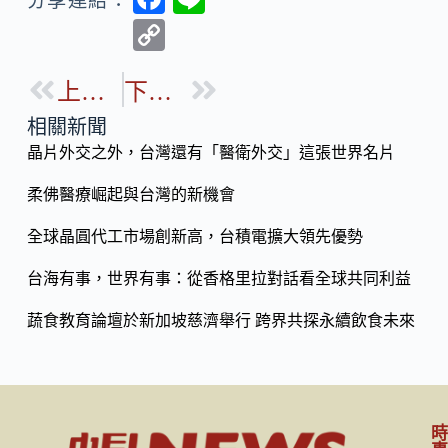
分享連結：
ac
n
C
e
e
o
b
上一篇
下一篇
p
o
y
相關新聞
o
晶片外交之外，台灣還有「醫衛外交」這張世界名片
Li
k
n
柔佛醫療崛起與台灣的新機會
k
全球晶圓代工市場創新高，台積電擴大領先優勢
台海有事，世界有事：從香格里拉對話看全球共同利益
蔬食教育論壇於新加坡慈濟舉行 跨界共探永續飲食未來