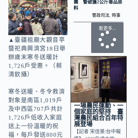
團 警破獲2公斤毒品原
料
警政司法
,
時事
看更多...
▲臺疆祖廟大觀音亭
暨祀典興濟宮18日舉
辦歲末寒冬送暖計
1,726戶受惠。（蔡
清欽攝）
寒冬送暖、冬令救濟
對象是南區1,019戶
一場農民運動、一
及中西區707戶共計
個家庭的堅持 臺
1,726戶低收入家庭
灣農民組合百年特
展登場
送上一份溫暖的祝
【記者 宋佳景/台中報
福，每戶發送800元