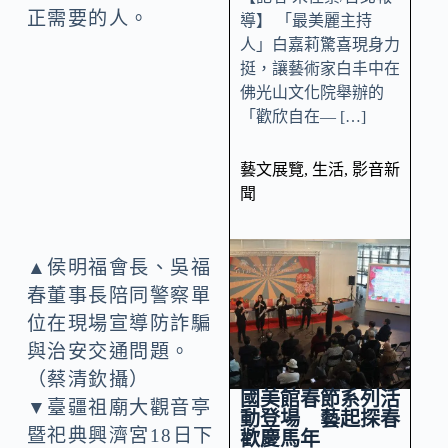
正需要的人。
導】 「最美麗主持
人」白嘉莉驚喜現身力
挺，讓藝術家白丰中在
佛光山文化院舉辦的
「歡欣自在— […]
藝文展覽
,
生活
,
影音新
聞
▲侯明福會長、吳福
春董事長陪同警察單
位在現場宣導防詐騙
與治安交通問題。
（蔡清欽攝）
國美館春節系列活
▼臺疆祖廟大觀音亭
動登場 藝起探春
暨祀典興濟宮18日下
歡慶馬年