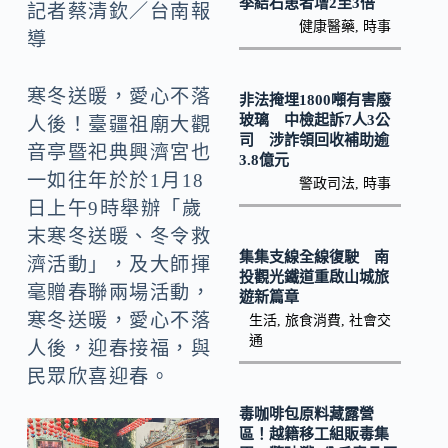
o
y
季結石患者增2至3倍
記者蔡清欽／台南報
健康醫藥
,
時事
o
Li
導
k
n
寒冬送暖，愛心不落
k
非法掩埋1800噸有害廢
玻璃 中檢起訴7人3公
人後！臺疆祖廟大觀
司 涉詐領回收補助逾
音亭暨祀典興濟宮也
3.8億元
一如往年於於1月18
警政司法
,
時事
日上午9時舉辦「歲
末寒冬送暖、冬令救
集集支線全線復駛 南
濟活動」，及大師揮
投觀光鐵道重啟山城旅
毫贈春聯兩場活動，
遊新篇章
寒冬送暖，愛心不落
生活
,
旅食消費
,
社會交
通
人後，迎春接福，與
民眾欣喜迎春。
毒咖啡包原料藏露營
區！越籍移工組販毒集