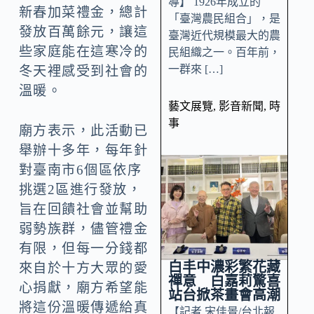
導】 1926年成立的
新春加菜禮金，總計
「臺灣農民組合」，是
發放百萬餘元，讓這
臺灣近代規模最大的農
些家庭能在這寒冷的
民組織之一。百年前，
一群來 […]
冬天裡感受到社會的
溫暖。
藝文展覽
,
影音新聞
,
時
事
廟方表示，此活動已
舉辦十多年，每年針
對臺南市6個區依序
挑選2區進行發放，
旨在回饋社會並幫助
弱勢族群，儘管禮金
有限，但每一分錢都
白丰中濃彩繁花藏
來自於十方大眾的愛
禪意 白嘉莉驚喜
心捐獻，廟方希望能
站台掀茶畫會高潮
將這份溫暖傳遞給真
【記者 宋佳景/台北報