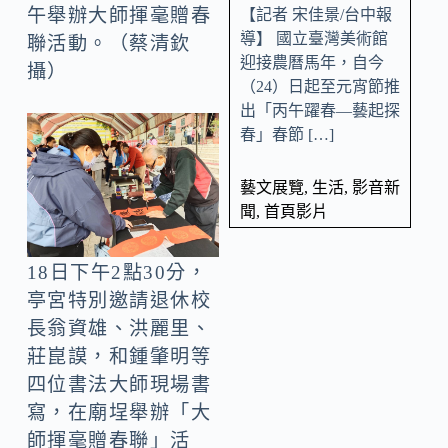
午舉辦大師揮毫贈春
【記者 宋佳景/台中報
導】 國立臺灣美術館
聯活動。（蔡清欽
迎接農曆馬年，自今
攝）
（24）日起至元宵節推
出「丙午躍春—藝起探
春」春節 […]
藝文展覽
,
生活
,
影音新
聞
,
首頁影片
18日下午2點30分，
亭宮特別邀請退休校
長翁資雄、洪麗里、
莊崑謨，和鍾肇明等
四位書法大師現場書
寫，在廟埕舉辦「大
師揮毫贈春聯」活