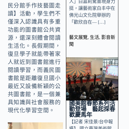
人」白嘉莉驚喜現身力
民分館手作技藝圖走
挺，讓藝術家白丰中在
讀】活動，學生們不
佛光山文化院舉辦的
僅深入認識具有多重
「歡欣自在— […]
功能的圖書館公共資
藝文展覽
,
生活
,
影音新
源，還深刻體會閱讀
聞
生活化。長假期間，
復旦學子就能帶著家
人就近到圖書館進行
閱讀學習，而義民圖
書館是距離復旦國小
最近又設備新穎的公
共圖書館，是一個兼
具知識與社會服務的
國美館春節系列活
動登場 藝起探春
現代化學習空間。
歡慶馬年
【記者 宋佳景/台中報
導】 國立臺灣美術館