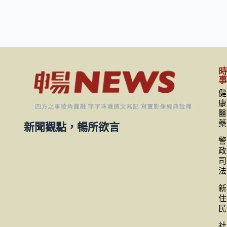
健
康
醫
藥
新聞觀點，暢所欲言
警
政
司
法
新
住
民
社