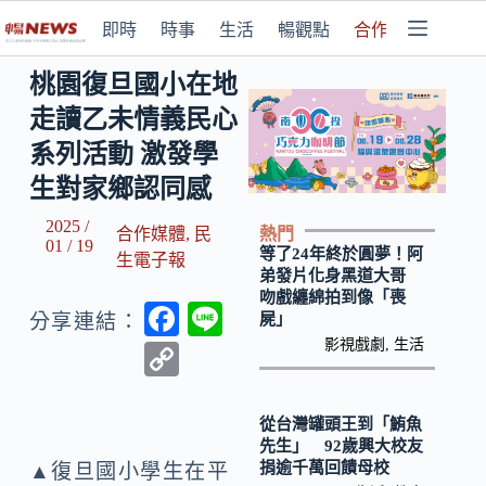
即時
時事
生活
暢觀點
合作媒體
桃園復旦國小在地
走讀乙未情義民心
系列活動 激發學
生對家鄉認同感
2025 /
熱門
合作媒體
,
民
01 / 19
等了24年終於圓夢！阿
生電子報
弟發片化身黑道大哥
吻戲纏綿拍到像「喪
F
Li
屍」
分享連結：
ac
n
影視戲劇
,
生活
C
e
e
o
b
p
從台灣罐頭王到「鮪魚
先生」 92歲興大校友
o
y
捐逾千萬回饋母校
▲復旦國小學生在平