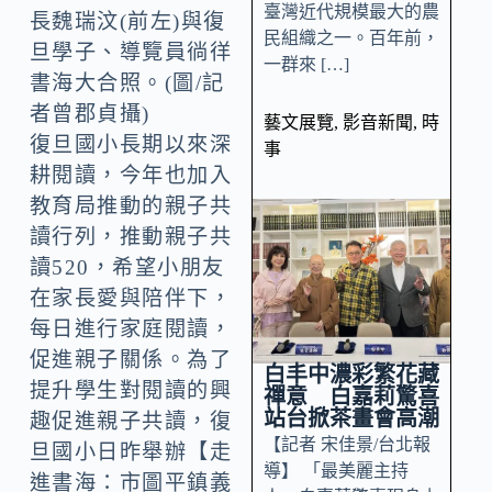
臺灣近代規模最大的農
長魏瑞汶(前左)與復
民組織之一。百年前，
旦學子、導覽員徜徉
一群來 […]
書海大合照。(圖/記
者曾郡貞攝)
藝文展覽
,
影音新聞
,
時
復旦國小長期以來深
事
耕閱讀，今年也加入
教育局推動的親子共
讀行列，推動親子共
讀520，希望小朋友
在家長愛與陪伴下，
每日進行家庭閱讀，
促進親子關係。為了
白丰中濃彩繁花藏
提升學生對閱讀的興
禪意 白嘉莉驚喜
站台掀茶畫會高潮
趣促進親子共讀，復
【記者 宋佳景/台北報
旦國小日昨舉辦【走
導】 「最美麗主持
進書海：市圖平鎮義