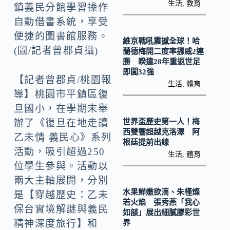
o
Li
生活
,
教育
鎮義民分館學習操作
k
n
自動借書系統，享受
k
便捷的圖書館服務。
維京戰吼震撼全球！哈
(圖/記者曾郡貞攝)
蘭德梅開二度率挪威2連
勝 睽違28年重返世足
即闖32強
【記者曾郡貞/桃園報
生活
,
體育
導】桃園市平鎮區復
旦國小，在學期末舉
世界盃歷史第一人！梅
辦了《復旦在地走讀
西雙響超越克洛澤 阿
乙未情 義民心》系列
根廷提前出線
活動，吸引超過250
生活
,
體育
位學生參與。活動以
兩大主軸展開，分別
水果鮮嫩欲滴、朱槿燦
是【穿越歷史：乙未
若火焰 張秀燕「我心
保台實境解謎與義民
如燄」展出細膩膠彩世
精神深度旅行】和
界