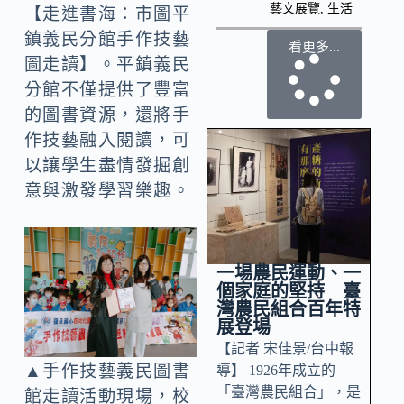
藝文展覽
,
生活
【走進書海：市圖平
鎮義民分館手作技藝
看更多...
圖走讀】。平鎮義民
分館不僅提供了豐富
的圖書資源，還將手
作技藝融入閱讀，可
以讓學生盡情發掘創
意與激發學習樂趣。
一場農民運動、一
個家庭的堅持 臺
灣農民組合百年特
展登場
【記者 宋佳景/台中報
▲手作技藝義民圖書
導】 1926年成立的
「臺灣農民組合」，是
館走讀活動現場，校