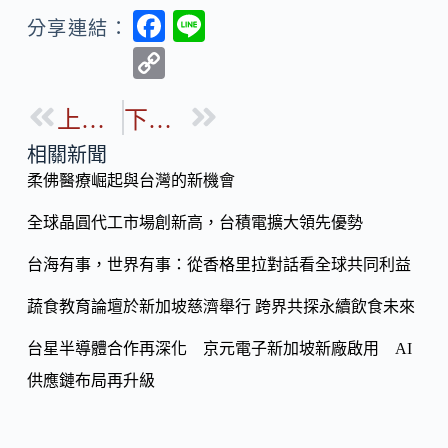
F
Li
分享連結：
ac
n
C
e
e
o
b
上一篇
下一篇
p
o
y
相關新聞
o
柔佛醫療崛起與台灣的新機會
Li
k
n
全球晶圓代工市場創新高，台積電擴大領先優勢
k
台海有事，世界有事：從香格里拉對話看全球共同利益
蔬食教育論壇於新加坡慈濟舉行 跨界共探永續飲食未來
台星半導體合作再深化 京元電子新加坡新廠啟用 AI
供應鏈布局再升級