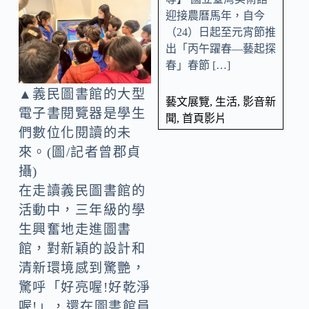
迎接農曆馬年，自今
（24）日起至元宵節推
出「丙午躍春—藝起探
春」春節 […]
▲義民圖書館的大型
藝文展覽
,
生活
,
影音新
電子書閱覽器是學生
聞
,
首頁影片
們數位化閱讀的未
來。(圖/記者曾郡貞
攝)
在走讀義民圖書館的
活動中，三年級的學
生興奮地走進圖書
館，對新穎的設計和
清新環境感到驚艷，
驚呼「好亮喔!好乾淨
喔!」，還在圖書館員