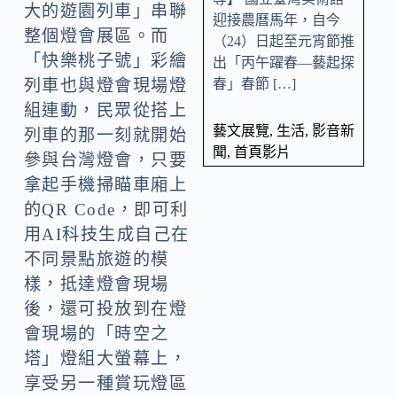
大的遊園列車」串聯
迎接農曆馬年，自今
整個燈會展區。而
（24）日起至元宵節推
「快樂桃子號」彩繪
出「丙午躍春—藝起探
春」春節 […]
列車也與燈會現場燈
組連動，民眾從搭上
藝文展覽
,
生活
,
影音新
列車的那一刻就開始
聞
,
首頁影片
參與台灣燈會，只要
拿起手機掃瞄車廂上
的QR Code，即可利
用AI科技生成自己在
不同景點旅遊的模
樣，抵達燈會現場
後，還可投放到在燈
會現場的「時空之
塔」燈組大螢幕上，
享受另一種賞玩燈區