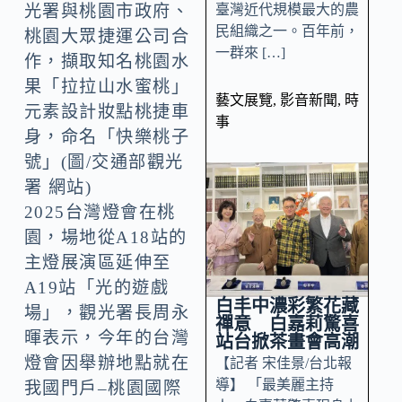
光署與桃園市政府、
臺灣近代規模最大的農
民組織之一。百年前，
桃園大眾捷運公司合
一群來 […]
作，擷取知名桃園水
果「拉拉山水蜜桃」
藝文展覽
,
影音新聞
,
時
元素設計妝點桃捷車
事
身，命名「快樂桃子
號」(圖/交通部觀光
署 網站)
2025台灣燈會在桃
園，場地從A18站的
主燈展演區延伸至
A19站「光的遊戲
白丰中濃彩繁花藏
場」，觀光署長周永
禪意 白嘉莉驚喜
暉表示，今年的台灣
站台掀茶畫會高潮
燈會因舉辦地點就在
【記者 宋佳景/台北報
導】 「最美麗主持
我國門戶–桃園國際