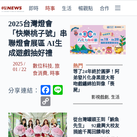
即時
時事
生活
暢觀點
合作媒體
2025台灣燈會
「快樂桃子號」串
聯燈會展區 AI生
成遊戲抽好禮
2025 /
熱門
數位科技
,
旅
01 / 22
等了24年終於圓夢！阿
食消費
,
時事
弟發片化身黑道大哥
吻戲纏綿拍到像「喪
F
Li
屍」
分享連結：
ac
n
影視戲劇
,
生活
C
e
e
o
b
p
從台灣罐頭王到「鮪魚
先生」 92歲興大校友
o
y
捐逾千萬回饋母校