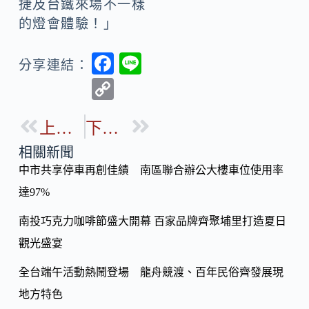
捷及台鐵來場不一樣
的燈會體驗！」
F
Li
分享連結：
ac
n
C
e
e
o
b
上一篇
下一篇
p
o
y
相關新聞
o
中市共享停車再創佳績 南區聯合辦公大樓車位使用率
Li
k
達97%
n
k
南投巧克力咖啡節盛大開幕 百家品牌齊聚埔里打造夏日
觀光盛宴
全台端午活動熱鬧登場 龍舟競渡、百年民俗齊發展現
地方特色