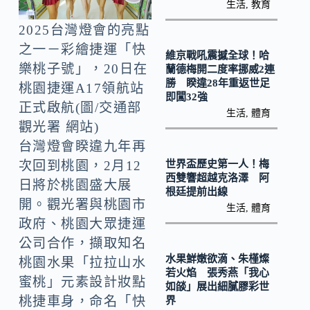
o
Li
生活
,
教育
k
n
2025台灣燈會的亮點
k
之一－彩繪捷運「快
維京戰吼震撼全球！哈
樂桃子號」，20日在
蘭德梅開二度率挪威2連
勝 睽違28年重返世足
桃園捷運A17領航站
即闖32強
正式啟航(圖/交通部
生活
,
體育
觀光署 網站)
台灣燈會睽違九年再
世界盃歷史第一人！梅
次回到桃園，2月12
西雙響超越克洛澤 阿
日將於桃園盛大展
根廷提前出線
開。觀光署與桃園市
生活
,
體育
政府、桃園大眾捷運
公司合作，擷取知名
水果鮮嫩欲滴、朱槿燦
桃園水果「拉拉山水
若火焰 張秀燕「我心
蜜桃」元素設計妝點
如燄」展出細膩膠彩世
桃捷車身，命名「快
界