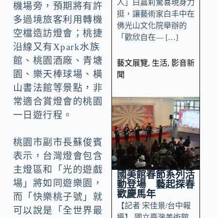
人」白嘉莉驚喜現身力
機場旁，預期將有許
挺，讓藝術家白丰中在
多過境旅客利用轉機
佛光山文化院舉辦的
空檔造訪燈會；桃捷
「歡欣自在— […]
沿線又有Xpark水族
館、桃園酒廠、青塘
藝文展覽
,
生活
,
影音新
園、樂天棒球場、橫
聞
山書法館等景點，非
常適合賞燈會的桃園
一日遊行程。
桃園市副市長蘇俊賓
表示，台灣燈會包含
主燈區和「光的遊戲
國美館春節系列活
場」將如同遊樂園，
動登場 藝起探春
歡慶馬年
而「快樂桃子號」就
【記者 宋佳景/台中報
可以說是「全世界最
導】 國立臺灣美術館