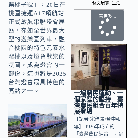
藝文展覽
,
生活
樂桃子號」，20日在
桃園捷運A17領航站
看更多...
正式啟航串聯燈會展
區，宛如全世界最大
型的遊樂園列車，融
合桃園的特色元素水
蜜桃以及燈會歡樂的
氛圍，成為燈會的一
部份，這也將是2025
台灣燈會最具特色的
亮點之一。
一場農民運動、一
個家庭的堅持 臺
灣農民組合百年特
展登場
【記者 宋佳景/台中報
導】 1926年成立的
「臺灣農民組合」，是