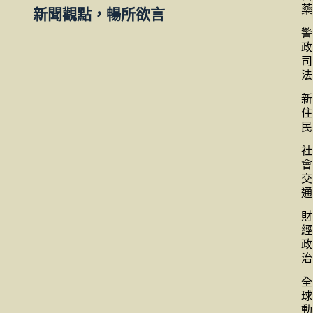
藥
新聞觀點，暢所欲言
警
政
司
法
新
住
民
社
會
交
通
財
經
政
治
全
球
動