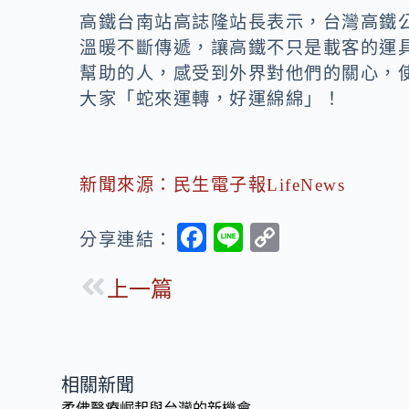
高鐵台南站高誌隆站長表示，台灣高鐵
溫暖不斷傳遞，讓高鐵不只是載客的運
幫助的人，感受到外界對他們的關心，
大家「蛇來運轉，好運綿綿」！
新聞來源：民生電子報LifeNews
F
Li
C
分享連結：
ac
n
o
上一篇
e
e
p
b
y
o
Li
o
n
相關新聞
柔佛醫療崛起與台灣的新機會