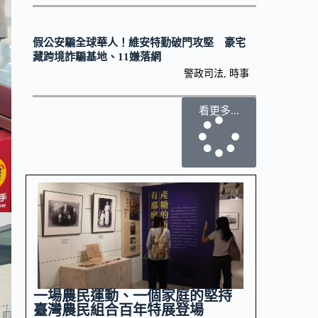
假公安騙全球華人！維安特勤破門攻堅 豪宅
藏跨境詐騙基地、11嫌落網
警政司法
,
時事
看更多...
一場農民運動、一個家庭的堅持
臺灣農民組合百年特展登場