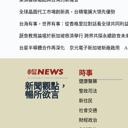
k
k
全球晶圓代工市場創新高，台積電擴大領先優勢
台海有事，世界有事：從香格里拉對話看全球共同利
蔬食教育論壇於新加坡慈濟舉行 跨界共探永續飲食未
台星半導體合作再深化 京元電子新加坡新廠啟用 A
時事
健康醫藥
新聞觀點，
警政司法
暢所欲言
新住民
社會交通
財經政治