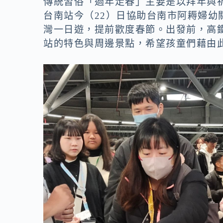
o
n
傳統習俗「過年走春」主要是以拜年與
台南站今（22）日協助台南市阿耨婦
k
k
灣一日遊，提前歡度春節。出發前，高
站的特色與周邊景點，希望孩童們藉由