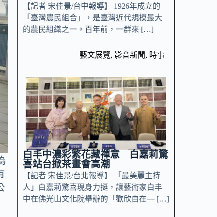
【記者 宋佳景/台中報導】 1926年成立的
「臺灣農民組合」，是臺灣近代規模最大
的農民組織之一。百年前，一群來 […]
藝文展覽
,
影音新聞
,
時事
白丰中濃彩繁花藏禪意 白嘉莉驚
為
喜站台掀茶畫會高潮
有
【記者 宋佳景/台北報導】 「最美麗主持
公
人」白嘉莉驚喜現身力挺，讓藝術家白丰
中在佛光山文化院舉辦的「歡欣自在— […]