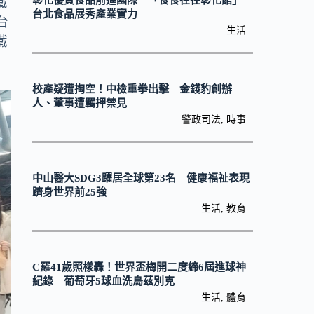
彰化優質食品前進國際 「食食在在彰化館」
鐵
台北食品展秀產業實力
台
生活
鐵
校產疑遭掏空！中檢重拳出擊 金錢豹創辦
人、董事遭羈押禁見
警政司法
,
時事
中山醫大SDG3躍居全球第23名 健康福祉表現
躋身世界前25強
生活
,
教育
C羅41歲照樣轟！世界盃梅開二度締6屆進球神
紀錄 葡萄牙5球血洗烏茲別克
生活
,
體育