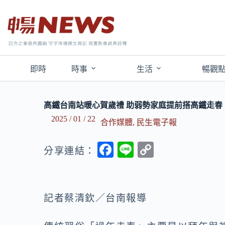
即時
時事
生活
暢觀
高鐵台南站暖心賀歲禮 助弱勢家庭提前搭高鐵走春
2025 / 01 / 22
合作媒體
,
民生電子報
F
Li
C
分享連結：
ac
n
o
e
e
p
b
y
記者蔡清欽／台南報導
o
Li