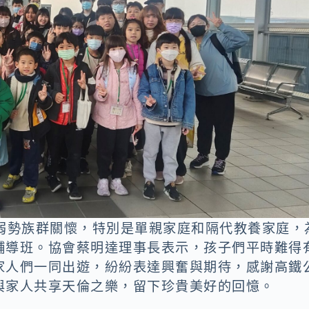
耕弱勢族群關懷，特別是單親家庭和隔代教養家庭，
輔導班。協會蔡明達理事長表示，孩子們平時難得
家人們一同出遊，紛紛表達興奮與期待，感謝高鐵
與家人共享天倫之樂，留下珍貴美好的回憶。