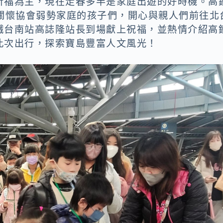
祈福為主，現在走春多半是家庭出遊的好時機。高
幼關懷協會弱勢家庭的孩子們，開心與親人們前往北
鐵台南站高誌隆站長到場獻上祝福，並熱情介紹高
此次出行，探索寶島豐富人文風光！