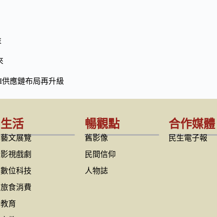
益
來
I供應鏈布局再升級
生活
暢觀點
合作媒體
藝文展覽
舊影像
民生電子報
影視戲劇
民間信仰
數位科技
人物誌
旅食消費
教育