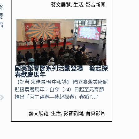
藝文展覽
,
生活
,
影音新聞
將
要
福
國美館春節系列活動登場 藝起探
春歡慶馬年
【記者 宋佳景/台中報導】 國立臺灣美術館
迎接農曆馬年，自今（24）日起至元宵節
推出「丙午躍春—藝起探春」春節 […]
藝文展覽
,
生活
,
影音新聞
,
首頁影片