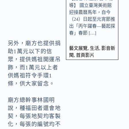
導】 國立臺灣美術館
迎接農曆馬年，自今
（24）日起至元宵節推
出「丙午躍春—藝起探
春」春節 […]
另外，廟方也提供捐
藝文展覽
,
生活
,
影音新
助1萬元以下的信
聞
,
首頁影片
眾，提供媽祖開運吊
飾，而1萬元以上者
供媽祖符令手環1
條，供大家留念。
廟方總幹事林國明
說，種福田者還會地
契，每張地契均客製
化，每張的編號均不