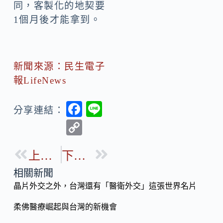
同，客製化的地契要
1個月後才能拿到。
新聞來源：民生電子
報LifeNews
F
Li
分享連結：
ac
n
C
e
e
o
b
上一篇
下一篇
p
o
y
相關新聞
o
晶片外交之外，台灣還有「醫衛外交」這張世界名片
Li
k
n
柔佛醫療崛起與台灣的新機會
k