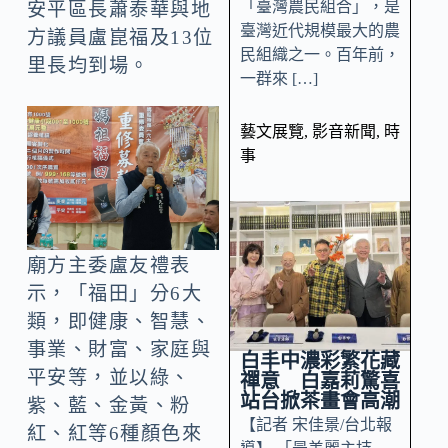
「臺灣農民組合」，是
安平區長蕭泰華與地
臺灣近代規模最大的農
方議員盧崑福及13位
民組織之一。百年前，
里長均到場。
一群來 […]
藝文展覽
,
影音新聞
,
時
事
廟方主委盧友禮表
示，「福田」分6大
類，即健康、智慧、
事業、財富、家庭與
白丰中濃彩繁花藏
平安等，並以綠、
禪意 白嘉莉驚喜
站台掀茶畫會高潮
紫、藍、金黃、粉
【記者 宋佳景/台北報
紅、紅等6種顏色來