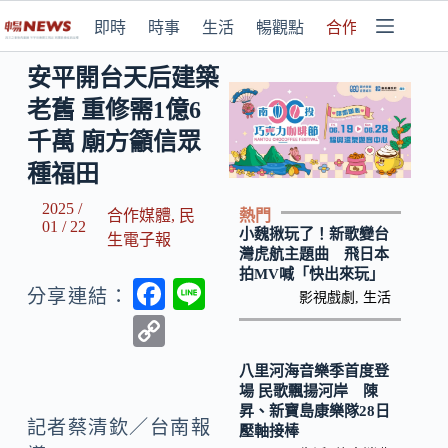
即時
時事
生活
暢觀點
合作媒體
安平開台天后建築
老舊 重修需1億6
千萬 廟方籲信眾
種福田
2025 /
熱門
合作媒體
,
民
01 / 22
小魏揪玩了！新歌變台
生電子報
灣虎航主題曲 飛日本
拍MV喊「快出來玩」
F
Li
分享連結：
影視戲劇
,
生活
ac
n
C
e
e
o
八里河海音樂季首度登
b
p
場 民歌飄揚河岸 陳
昇、新寶島康樂隊28日
o
y
記者蔡清欽／台南報
壓軸接棒