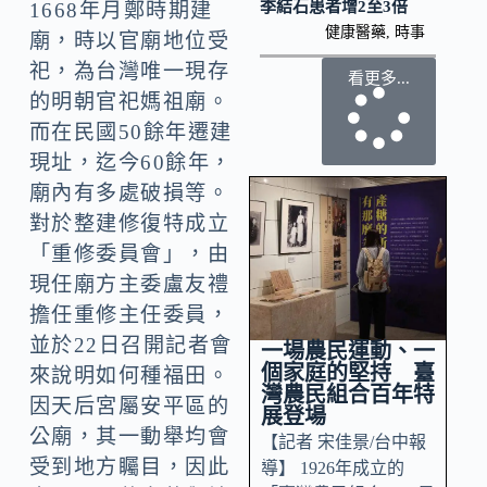
季結石患者增2至3倍
1668年月鄭時期建
健康醫藥
,
時事
廟，時以官廟地位受
祀，為台灣唯一現存
看更多...
的明朝官祀媽祖廟。
而在民國50餘年遷建
現址，迄今60餘年，
廟內有多處破損等。
對於整建修復特成立
「重修委員會」，由
現任廟方主委盧友禮
擔任重修主任委員，
並於22日召開記者會
一場農民運動、一
個家庭的堅持 臺
來說明如何種福田。
灣農民組合百年特
因天后宮屬安平區的
展登場
公廟，其一動舉均會
【記者 宋佳景/台中報
受到地方矚目，因此
導】 1926年成立的