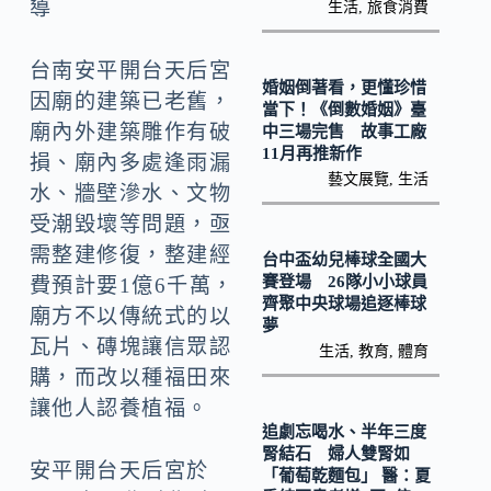
o
Li
導
生活
,
旅食消費
k
n
台南安平開台天后宮
k
婚姻倒著看，更懂珍惜
因廟的建築已老舊，
當下！《倒數婚姻》臺
廟內外建築雕作有破
中三場完售 故事工廠
11月再推新作
損、廟內多處逢雨漏
藝文展覽
,
生活
水、牆壁滲水、文物
受潮毀壞等問題，亟
需整建修復，整建經
台中盃幼兒棒球全國大
賽登場 26隊小小球員
費預計要1億6千萬，
齊聚中央球場追逐棒球
廟方不以傳統式的以
夢
瓦片、磚塊讓信眾認
生活
,
教育
,
體育
購，而改以種福田來
讓他人認養植福。
追劇忘喝水、半年三度
腎結石 婦人雙腎如
安平開台天后宮於
「葡萄乾麵包」 醫：夏