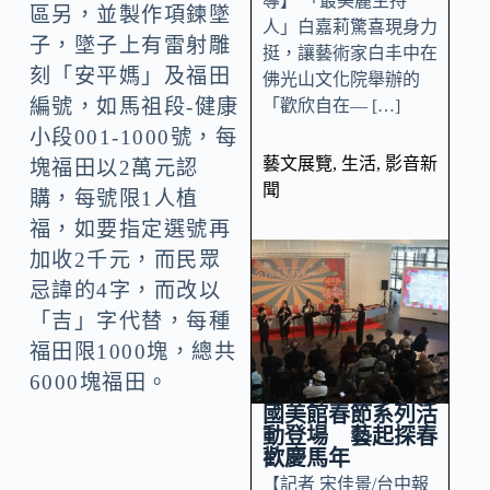
導】 「最美麗主持
區另，並製作項鍊墜
人」白嘉莉驚喜現身力
子，墜子上有雷射雕
挺，讓藝術家白丰中在
刻「安平媽」及福田
佛光山文化院舉辦的
編號，如馬祖段-健康
「歡欣自在— […]
小段001-1000號，每
藝文展覽
,
生活
,
影音新
塊福田以2萬元認
聞
購，每號限1人植
福，如要指定選號再
加收2千元，而民眾
忌諱的4字，而改以
「吉」字代替，每種
福田限1000塊，總共
6000塊福田。
國美館春節系列活
動登場 藝起探春
歡慶馬年
【記者 宋佳景/台中報