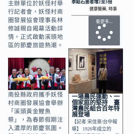
季結石患者增2至3倍
主辦單位於妖怪村舉
健康醫藥
,
時事
行記者會，妖怪村商
圈發展協會理事長林
看更多...
修誠親自揭幕活動詳
情，正式啟動溪頭地
區的節慶旅遊熱潮。
南投縣政府攜手妖怪
一場農民運動、一
個家庭的堅持 臺
村商圈發展協會舉辦
灣農民組合百年特
「溪頭黃金鯉魚
展登場
祭」，為春節假期注
【記者 宋佳景/台中報
入濃厚的節慶氛圍。
導】 1926年成立的