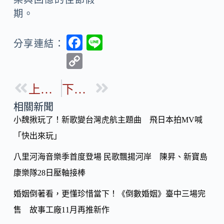
期。
F
Li
分享連結：
ac
n
C
e
e
o
b
上一篇
下一篇
p
o
y
相關新聞
o
小魏揪玩了！新歌變台灣虎航主題曲 飛日本拍MV喊
Li
k
「快出來玩」
n
k
八里河海音樂季首度登場 民歌飄揚河岸 陳昇、新寶島
康樂隊28日壓軸接棒
婚姻倒著看，更懂珍惜當下！《倒數婚姻》臺中三場完
售 故事工廠11月再推新作