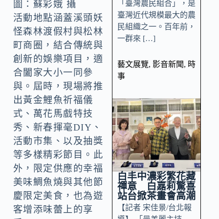
「臺灣農民組合」，是
圖：蘇彩娥 攝
臺灣近代規模最大的農
活動地點涵蓋溪頭妖
民組織之一。百年前，
怪森林渡假村與松林
一群來 […]
町商圈，結合傳統與
創新的娛樂項目，適
藝文展覽
,
影音新聞
,
時
合闔家大小一同參
事
與。屆時，現場將推
出黃金鯉魚祈福儀
式、萬花馬戲特技
秀、新春揮毫DIY、
活動市集、以及抽獎
等多樣精彩節目。此
外，限定供應的幸福
白丰中濃彩繁花藏
美味鯛魚燒與其他節
禪意 白嘉莉驚喜
站台掀茶畫會高潮
慶限定美食，也為遊
【記者 宋佳景/台北報
客增添味蕾上的享