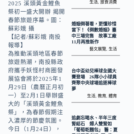
k
n
生活
,
旅食消費
2025 溪頭黃金鯉魚
k
祭初一盛大開辦 揭開
春節旅遊序幕。圖：
婚姻倒著看，更懂珍惜
蘇彩娥 攝
當下！《倒數婚姻》臺
中三場完售 故事工廠
【記者/蘇彩娥 南投
11月再推新作
報導】
藝文展覽
,
生活
為推動溪頭地區春節
旅遊熱潮，南投縣政
府攜手妖怪村商圈發
台中盃幼兒棒球全國大
賽登場 26隊小小球員
展協會將於2025年1
齊聚中央球場追逐棒球
月29日（農曆正月初
夢
一）至2月1日舉辦盛
生活
,
教育
,
體育
大的「溪頭黃金鯉魚
祭」，為春節假期注
追劇忘喝水、半年三度
入濃厚的節慶氛圍。
腎結石 婦人雙腎如
今日（1月24日），
「葡萄乾麵包」 醫：夏