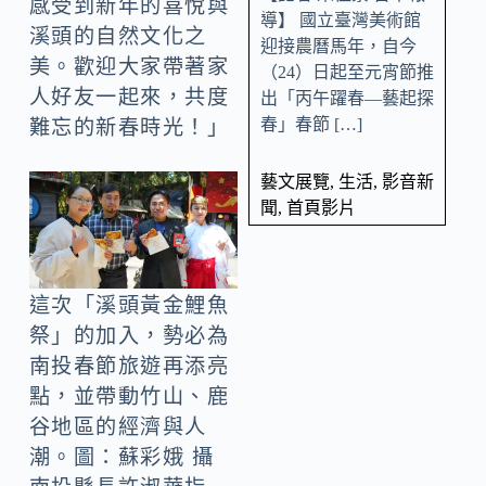
感受到新年的喜悅與
導】 國立臺灣美術館
溪頭的自然文化之
迎接農曆馬年，自今
美。歡迎大家帶著家
（24）日起至元宵節推
人好友一起來，共度
出「丙午躍春—藝起探
春」春節 […]
難忘的新春時光！」
藝文展覽
,
生活
,
影音新
聞
,
首頁影片
這次「溪頭黃金鯉魚
祭」的加入，勢必為
南投春節旅遊再添亮
點，並帶動竹山、鹿
谷地區的經濟與人
潮。圖：蘇彩娥 攝