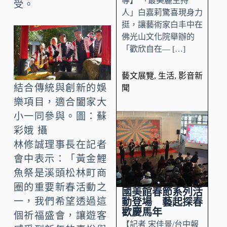
導】 「最美麗主持
受。
人」白嘉莉驚喜現身力
挺，讓藝術家白丰中在
佛光山文化院舉辦的
「歡欣自在— […]
藝文展覽
,
生活
,
影音新
結合傳統與創新的娛
聞
樂項目，適合闔家大
小一同參與。圖：蘇
彩娥 攝
林修誠理事長在記者
會中表示：「黃金鯉
魚祭是溪頭松林町商
圈的重要新春活動之
國美館春節系列活
一，我們希望透過這
動登場 藝起探春
歡慶馬年
個祈福盛會，讓遊客
【記者 宋佳景/台中報