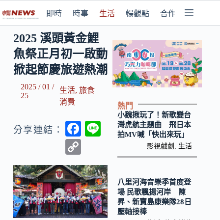
即時
時事
生活
暢觀點
合作媒體
2025 溪頭黃金鯉
魚祭正月初一啟動
掀起節慶旅遊熱潮
2025 / 01 /
生活
,
旅食
25
消費
熱門
小魏揪玩了！新歌變台
F
Li
灣虎航主題曲 飛日本
分享連結：
拍MV喊「快出來玩」
ac
n
C
影視戲劇
,
生活
e
e
o
b
p
八里河海音樂季首度登
o
y
場 民歌飄揚河岸 陳
昇、新寶島康樂隊28日
o
Li
壓軸接棒