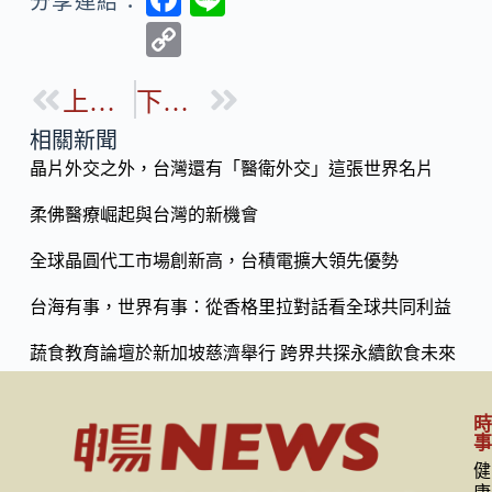
分享連結：
ac
n
C
e
e
o
b
上一篇
下一篇
p
o
y
相關新聞
o
晶片外交之外，台灣還有「醫衛外交」這張世界名片
Li
k
n
柔佛醫療崛起與台灣的新機會
k
全球晶圓代工市場創新高，台積電擴大領先優勢
台海有事，世界有事：從香格里拉對話看全球共同利益
蔬食教育論壇於新加坡慈濟舉行 跨界共探永續飲食未來
健