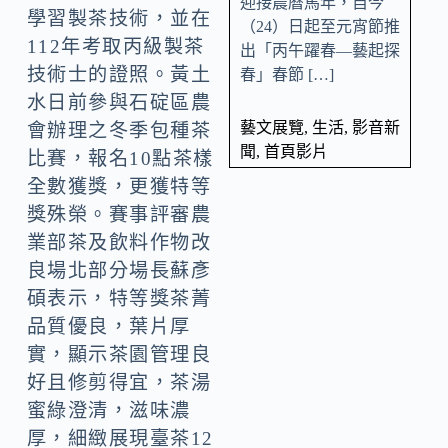
迎接農曆馬年，自今
學習製茶技術，並在
（24）日起至元宵節推
112年考取丙級製茶
出「丙午躍春—藝起探
技術士的證照。黃土
春」春節 […]
水日前參與石碇區農
藝文展覽
,
生活
,
影音新
會辦理之冬季包種茶
聞
,
首頁影片
比賽，報名10點茶樣
全數獲獎，更獲特等
獎殊榮。賽事評審農
業部茶及飲料作物改
良場北部分場長蘇彥
碩表示，特等獎茶菁
品質優良，葉片厚
實，顯示茶園管理良
好且修剪得宜，茶湯
蜜綠澄清，滋味濃
厚，細緻展現臺茶12