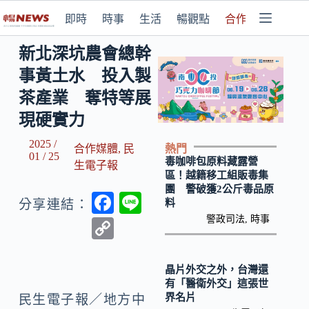
即時
時事
生活
暢觀點
合作媒體
新北深坑農會總幹
事黃土水 投入製
茶產業 奪特等展
現硬實力
2025 /
熱門
合作媒體
,
民
01 / 25
毒咖啡包原料藏露營
生電子報
區！越籍移工組販毒集
團 警破獲2公斤毒品原
F
Li
料
分享連結：
ac
n
警政司法
,
時事
C
e
e
o
b
p
晶片外交之外，台灣還
有「醫衛外交」這張世
o
y
界名片
民生電子報／地方中