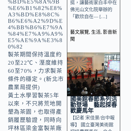
挺，讓藝術家白丰中在
佛光山文化院舉辦的
「歡欣自在— […]
藝文展覽
,
生活
,
影音新
聞
製茶期間保持溫度約
20至22℃、溼度維持
60至70%，力求製茶
條件的穩定。(新北市
農業局提供)
黃土水學習製茶5年
國美館春節系列活
以來，不只將荒地開
動登場 藝起探春
歡慶馬年
墾為茶園，也取得產
【記者 宋佳景/台中報
銷履歷驗證，同時向
導】 國立臺灣美術館
坪林區梁金富製茶廠