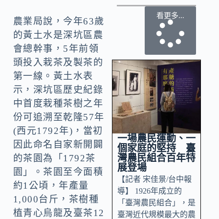
看更多...
農業局說，今年63歲
的黃土水是深坑區農
會總幹事，5年前領
頭投入栽茶及製茶的
第一線。黃土水表
示，深坑區歷史紀錄
中首度栽種茶樹之年
份可追溯至乾隆57年
(西元1792年)，當初
一場農民運動、一
因此命名自家新開闢
個家庭的堅持 臺
灣農民組合百年特
的茶園為「1792茶
展登場
園」。茶園至今面積
【記者 宋佳景/台中報
約1公頃，年產量
導】 1926年成立的
1,000台斤，茶樹種
「臺灣農民組合」，是
植青心烏龍及臺茶12
臺灣近代規模最大的農