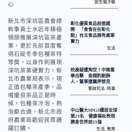
o
Li
民生電子報
心
k
n
k
新北市深坑區農會總
彰化優質食品前進國
幹事黃土水近年積極
際 「食食在在彰化
館」台北食品展秀產業
領頭推展深坑區茶產
實力
業，更於先前首度奪
生活
得石碇冬季包種茶特
等獎，以身作則展現
校產疑遭掏空！中檢重
深坑茶業硬實力。新
拳出擊 金錢豹創辦
北市農業局表示，現
人、董事遭羈押禁見
正值包種茶產季，品
警政司法
,
時事
嚐優良茶品正是時
候，包種茶冷泡、熱
中山醫大SDG3躍居全球
泡都合適，新北市政
第23名 健康福祉表現
府農業局歡迎民眾踴
躋身世界前25強
躍訂購。
生活
,
教育