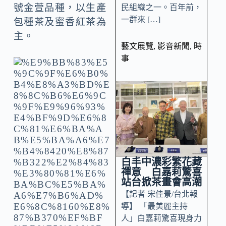
號金萱品種，以生產
民組織之一。百年前，
一群來 […]
包種茶及蜜香紅茶為
主。
藝文展覽
,
影音新聞
,
時
事
白丰中濃彩繁花藏
禪意 白嘉莉驚喜
站台掀茶畫會高潮
【記者 宋佳景/台北報
導】 「最美麗主持
人」白嘉莉驚喜現身力