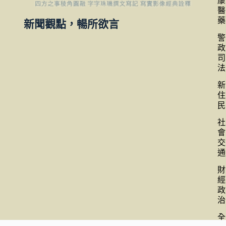
康
醫
藥
新聞觀點，暢所欲言
警
政
司
法
新
住
民
社
會
交
通
財
經
政
治
全