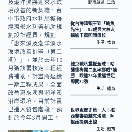
o
Li
及潮洋溪將迎來水環
影視戲劇
,
生活
k
境改善的新契機，台
n
中市政府水利局獲得
k
從台灣罐頭王到「鮪魚
經濟部水利署補助規
先生」 92歲興大校友
劃設計經費，規劃
捐逾千萬回饋母校
生活
,
教育
「惠來溪及潮洋溪水
環境改善計畫（第二
期）」，並於去年10
維京戰吼震撼全球！哈
月獲該署核定工程經
蘭德梅開二度率挪威2連
勝 睽違28年重返世足
費補助，計畫將延續
即闖32強
一期工程成果，全面
生活
,
體育
改善惠來溪與潮洋溪
沿岸環境，目前計畫
已進入發包階段，預
世界盃歷史第一人！梅
西雙響超越克洛澤 阿
計於今年3月開工。
根廷提前出線
生活
,
體育