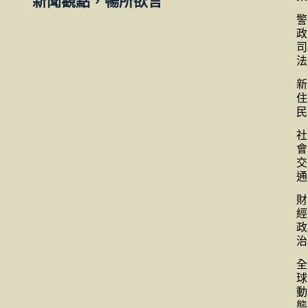
新聞觀點，暢所欲言
警
政
司
法
新
住
民
社
會
交
通
財
經
政
治
全
球
動
態