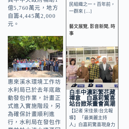
民組織之一。百年前，
億5,760萬元，地方
一群來 […]
自籌4,445萬2,000
元。
藝文展覽
,
影音新聞
,
時
事
惠來溪水環境工作坊
水利局已於去年底啟
白丰中濃彩繁花藏
禪意 白嘉莉驚喜
動發包作業，計畫正
站台掀茶畫會高潮
式進入實施階段，另
【記者 宋佳景/台北報
為確保計畫順利進
導】 「最美麗主持
行，水利局在發包作
人」白嘉莉驚喜現身力