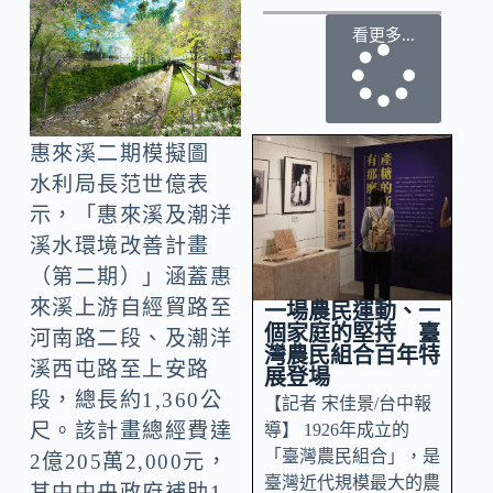
看更多...
惠來溪二期模擬圖
水利局長范世億表
示，「惠來溪及潮洋
溪水環境改善計畫
（第二期）」涵蓋惠
來溪上游自經貿路至
一場農民運動、一
個家庭的堅持 臺
河南路二段、及潮洋
灣農民組合百年特
溪西屯路至上安路
展登場
段，總長約1,360公
【記者 宋佳景/台中報
尺。該計畫總經費達
導】 1926年成立的
「臺灣農民組合」，是
2億205萬2,000元，
臺灣近代規模最大的農
其中中央政府補助1