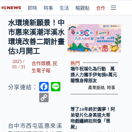
即時
時事
生活
暢觀點
合作媒體
水環境新願景！中
市惠來溪潮洋溪水
環境改善二期計畫
估3月開工
2025 /
熱門
合作媒體
,
民
01 / 31
端午祝福化為行動 萬
生電子報
通人力攜手伊甸捐6萬元
關懷身障朋友
F
Li
分享連結：
產業脈絡
,
時事
ac
n
C
e
e
o
等了24年終於圓夢！阿
b
p
弟發片化身黑道大哥
吻戲纏綿拍到像「喪
o
y
台中市西屯區惠來溪
屍」