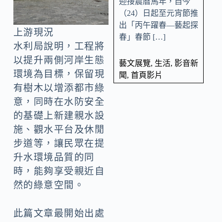
迎接農曆馬年，自今
（24）日起至元宵節推
出「丙午躍春—藝起探
上游現況
春」春節 […]
水利局說明，工程將
以提升兩側河岸生態
藝文展覽
,
生活
,
影音新
環境為目標，保留現
聞
,
首頁影片
有樹木以增添都市綠
意，同時在水防安全
的基礎上新建親水設
施、觀水平台及休閒
步道等，讓民眾在提
升水環境品質的同
時，能夠享受親近自
然的綠意空間。
此篇文章最開始出處