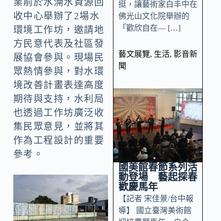
業前於水湳水資源回
挺，讓藝術家白丰中在
收中心舉辦了2場水
佛光山文化院舉辦的
「歡欣自在— […]
環境工作坊，邀請地
方民意代表及社區發
藝文展覽
,
生活
,
影音新
展協會參與。現場民
聞
眾熱情參與，對水環
境改善計畫表達高度
期待與支持，水利局
也透過工作坊廣泛收
集民眾意見，並將其
作為工程設計的重要
參考。
國美館春節系列活
動登場 藝起探春
歡慶馬年
【記者 宋佳景/台中報
導】 國立臺灣美術館