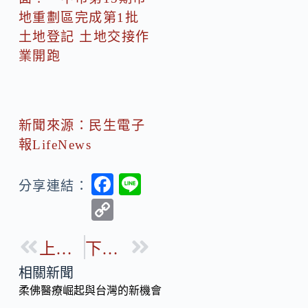
地重劃區完成第1批
土地登記 土地交接作
業開跑
新聞來源：民生電子
報LifeNews
F
Li
分享連結：
ac
n
C
e
e
o
b
上一篇
下一篇
p
o
y
相關新聞
o
柔佛醫療崛起與台灣的新機會
Li