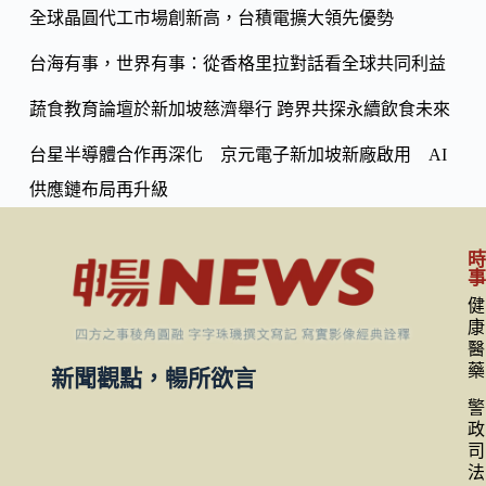
k
n
全球晶圓代工市場創新高，台積電擴大領先優勢
k
台海有事，世界有事：從香格里拉對話看全球共同利益
蔬食教育論壇於新加坡慈濟舉行 跨界共探永續飲食未來
台星半導體合作再深化 京元電子新加坡新廠啟用 AI
供應鏈布局再升級
健
康
醫
藥
新聞觀點，暢所欲言
警
政
司
法