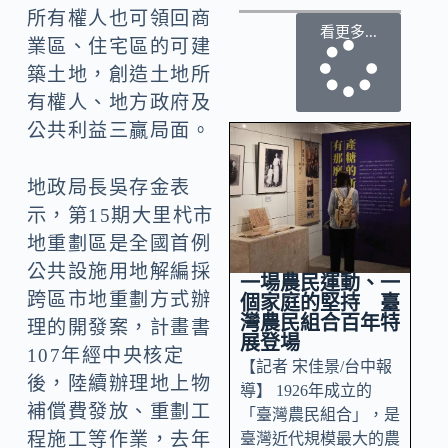
所有權人也可領回商
看更多...
業區、住宅區的可建
築土地，創造土地所
有權人、地方政府及
公共利益三贏局面。
地政局長吳存金表
示，第15期大里杙市
地重劃區是全國首例
公共設施用地解編採
一場農民運動、一
跨區市地重劃方式辦
個家庭的堅持 臺
灣農民組合百年特
理的開發案，計畫書
展登場
107年經中央核定
【記者 宋佳景/台中報
後，陸續辦理地上物
導】 1926年成立的
補償費發放、重劃工
「臺灣農民組合」，是
程施工等作業，去年
臺灣近代規模最大的農