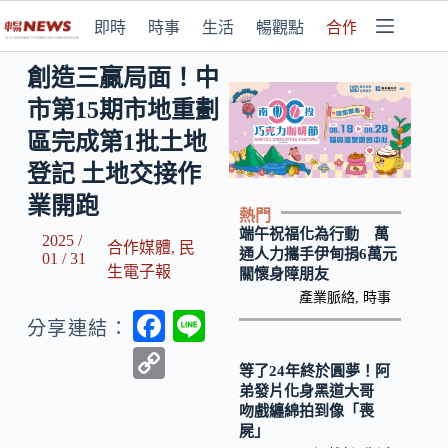
即時
時事
生活
暢觀點
合作媒體
創造三贏局面！中
市第15期市地重劃
區完成第1批土地
登記 土地交接作
業開跑
熱門
端午祝福化為行動 萬
2025 /
合作媒體
,
民
通人力攜手伊甸捐6萬元
01 / 31
生電子報
關懷身障朋友
產業脈絡
,
時事
F
Li
分享連結：
ac
n
C
等了24年終於圓夢！阿
e
e
o
弟發片化身黑道大哥
吻戲纏綿拍到像「喪
b
p
屍」