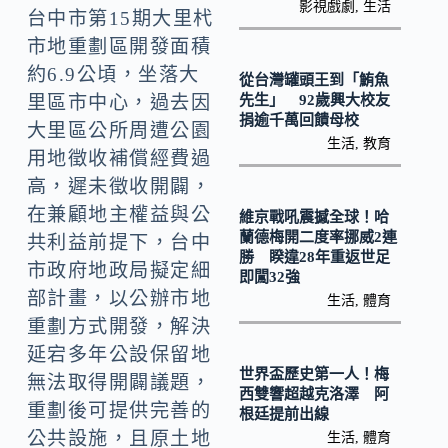
o
y
影視戲劇
,
生活
台中市第15期大里杙
o
Li
市地重劃區開發面積
k
n
約6.9公頃，坐落大
從台灣罐頭王到「鮪魚
k
先生」 92歲興大校友
里區市中心，過去因
捐逾千萬回饋母校
大里區公所周遭公園
生活
,
教育
用地徵收補償經費過
高，遲未徵收開闢，
在兼顧地主權益與公
維京戰吼震撼全球！哈
蘭德梅開二度率挪威2連
共利益前提下，台中
勝 睽違28年重返世足
市政府地政局擬定細
即闖32強
部計畫，以公辦市地
生活
,
體育
重劃方式開發，解決
延宕多年公設保留地
世界盃歷史第一人！梅
無法取得開闢議題，
西雙響超越克洛澤 阿
重劃後可提供完善的
根廷提前出線
公共設施，且原土地
生活
,
體育