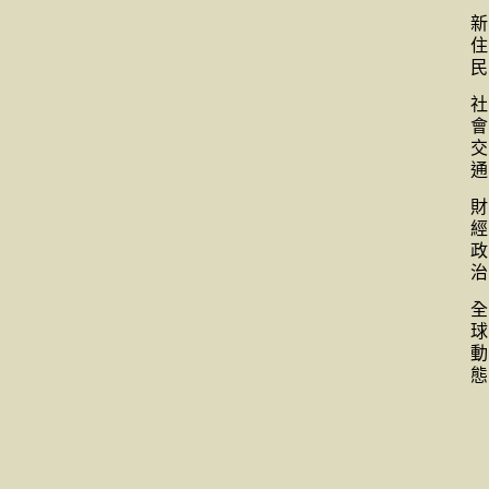
新
住
民
社
會
交
通
財
經
政
治
全
球
動
態