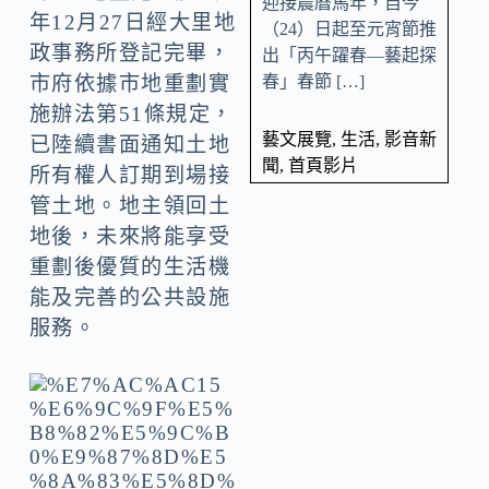
迎接農曆馬年，自今
年12月27日經大里地
（24）日起至元宵節推
政事務所登記完畢，
出「丙午躍春—藝起探
春」春節 […]
市府依據市地重劃實
施辦法第51條規定，
藝文展覽
,
生活
,
影音新
已陸續書面通知土地
聞
,
首頁影片
所有權人訂期到場接
管土地。地主領回土
地後，未來將能享受
重劃後優質的生活機
能及完善的公共設施
服務。