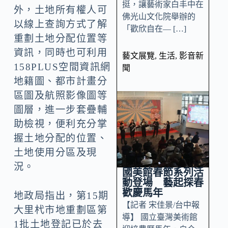
挺，讓藝術家白丰中在
外，土地所有權人可
佛光山文化院舉辦的
以線上查詢方式了解
「歡欣自在— […]
重劃土地分配位置等
資訊，同時也可利用
藝文展覽
,
生活
,
影音新
158PLUS空間資訊網
聞
地籍圖、都市計畫分
區圖及航照影像圖等
圖層，進一步套疊輔
助檢視，便利充分掌
握土地分配的位置、
土地使用分區及現
況。
國美館春節系列活
動登場 藝起探春
歡慶馬年
地政局指出，第15期
【記者 宋佳景/台中報
大里杙市地重劃區第
導】 國立臺灣美術館
1批土地登記已於去