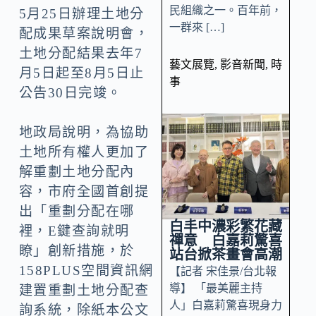
民組織之一。百年前，
5月25日辦理土地分
一群來 […]
配成果草案說明會，
土地分配結果去年7
藝文展覽
,
影音新聞
,
時
月5日起至8月5日止
事
公告30日完竣。
地政局說明，為協助
土地所有權人更加了
解重劃土地分配內
容，市府全國首創提
出「重劃分配在哪
白丰中濃彩繁花藏
裡，E鍵查詢就明
禪意 白嘉莉驚喜
瞭」創新措施，於
站台掀茶畫會高潮
158PLUS空間資訊網
【記者 宋佳景/台北報
導】 「最美麗主持
建置重劃土地分配查
人」白嘉莉驚喜現身力
詢系統，除紙本公文