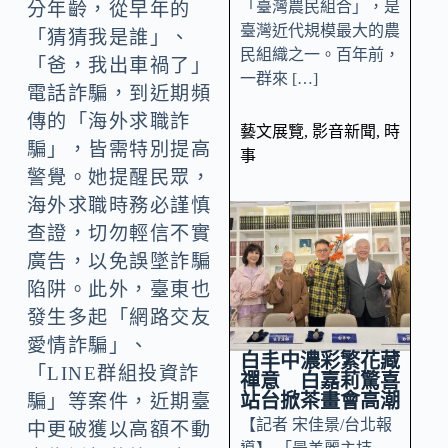
「臺灣農民組合」，是
分年齡，從早年的
臺灣近代規模最大的農
「猜猜我是誰」、
民組織之一。百年前，
「爸，我出車禍了」
一群來 […]
電話詐騙，到近期頻
傳的「海外求職詐
藝文展覽
,
影音新聞
,
時
騙」，皆需特別提高
事
警覺。她提醒民眾，
海外求職時務必謹慎
查證，切勿輕信不實
廣告，以免誤墜詐騙
陷阱。此外，臺東也
發生多起「網路交友
愛情詐騙」、
白丰中濃彩繁花藏
「LINE群組投資詐
禪意 白嘉莉驚喜
站台掀茶畫會高潮
騙」等案件，近期臺
【記者 宋佳景/台北報
中更破獲以高額不動