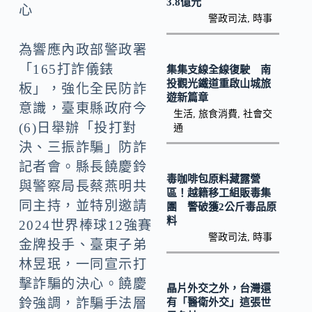
o
Li
3.8億元
心
警政司法
,
時事
k
n
k
為響應內政部警政署
「165打詐儀錶
集集支線全線復駛 南
投觀光鐵道重啟山城旅
板」，強化全民防詐
遊新篇章
意識，臺東縣政府今
生活
,
旅食消費
,
社會交
(6)日舉辦「投打對
通
決、三振詐騙」防詐
記者會。縣長饒慶鈴
毒咖啡包原料藏露營
與警察局長蔡燕明共
區！越籍移工組販毒集
同主持，並特別邀請
團 警破獲2公斤毒品原
料
2024世界棒球12強賽
警政司法
,
時事
金牌投手、臺東子弟
林昱珉，一同宣示打
擊詐騙的決心。饒慶
晶片外交之外，台灣還
鈴強調，詐騙手法層
有「醫衛外交」這張世