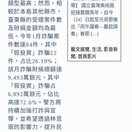
類型最高；然而，相
導】 國立臺灣美術館
較於本島其他縣市，
迎接農曆馬年，自今
臺東縣的受理案件數
（24）日起至元宵節推
出「丙午躍春—藝起探
及財損金額均為最
春」春節 […]
低。今年1月詐騙案
件數達84件，其中
藝文展覽
,
生活
,
影音新
「假投資」詐騙22
聞
,
首頁影片
件，占比26.19%；
該月詐騙財損總額達
9,493萬餘元，其中
「假投資」詐騙占
6,892萬餘元，佔比
高達72.6%。警方將
持續加強打詐與宣
導，並希望透過林昱
珉的影響力，提升民