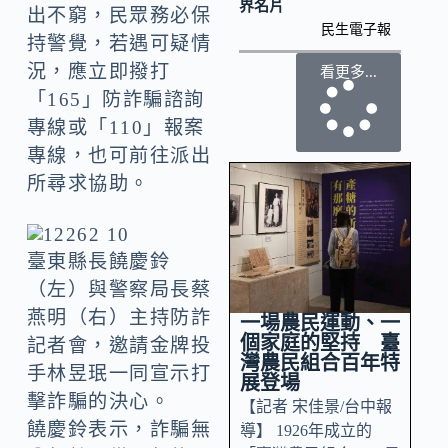
界名片
出不窮，民眾務必保
民生電子報
持警覺，若遇可疑情
況，應立即撥打
看更多...
「165」防詐騙諮詢
專線或「110」報案
專線，也可前往派出
所尋求協助。
臺東縣長饒慶鈴
（左）與警察局長蔡
燕明（右）主持防詐
一場農民運動、一
個家庭的堅持 臺
記者會，邀請金牌投
灣農民組合百年特
手林昱珉一同宣示打
展登場
擊詐騙的決心。
【記者 宋佳景/台中報
饒慶鈴表示，詐騙無
導】 1926年成立的