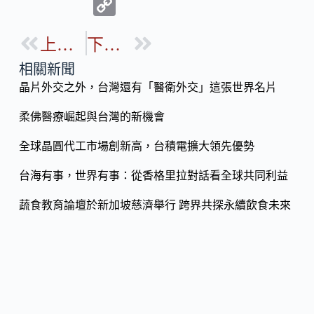
ac
n
C
e
e
o
b
上一篇
下一篇
p
o
y
相關新聞
o
晶片外交之外，台灣還有「醫衛外交」這張世界名片
Li
k
n
柔佛醫療崛起與台灣的新機會
k
全球晶圓代工市場創新高，台積電擴大領先優勢
台海有事，世界有事：從香格里拉對話看全球共同利益
蔬食教育論壇於新加坡慈濟舉行 跨界共探永續飲食未來