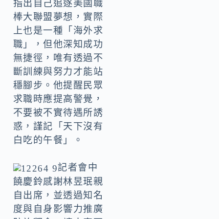
指出自己追逐美國職
棒大聯盟夢想，實際
上也是一種「海外求
職」，但他深知成功
無捷徑，唯有透過不
斷訓練與努力才能站
穩腳步。他提醒民眾
求職時應提高警覺，
不要被不實待遇所誘
惑，謹記「天下沒有
白吃的午餐」。
記者會中
饒慶鈴感謝林昱珉親
自出席，並透過知名
度與自身影響力推廣