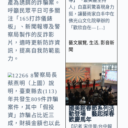
導】 「最美麗主持
產為誘餌的詐騙案。
人」白嘉莉驚喜現身力
呼籲民眾平日可多關
挺，讓藝術家白丰中在
注「165打詐儀錶
佛光山文化院舉辦的
板」、新聞報導及警
「歡欣自在— […]
察局製作的反詐影
片，適時更新防詐資
藝文展覽
,
生活
,
影音新
聞
訊，提高自我防範能
力。
警察局長
蔡燕明（上圖）說
明，臺東縣去(113)
年共發生809件詐騙
案件，其中「假投
國美館春節系列活
動登場 藝起探春
資」詐騙占比近三
歡慶馬年
成，財損金額也以此
【記者 宋佳景/台中報