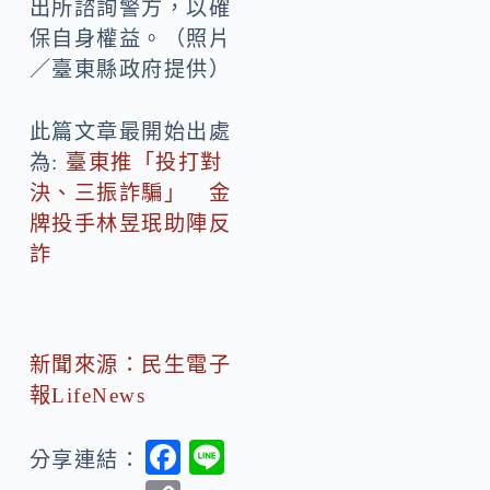
出所諮詢警方，以確
保自身權益。（照片
／臺東縣政府提供）
此篇文章最開始出處
為:
臺東推「投打對
決、三振詐騙」 金
牌投手林昱珉助陣反
詐
新聞來源：民生電子
報LifeNews
F
Li
分享連結：