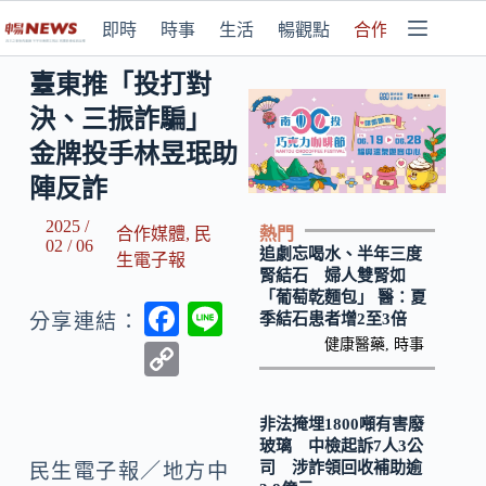
即時
時事
生活
暢觀點
合作媒體
臺東推「投打對
決、三振詐騙」
金牌投手林昱珉助
陣反詐
2025 /
熱門
合作媒體
,
民
02 / 06
追劇忘喝水、半年三度
生電子報
腎結石 婦人雙腎如
「葡萄乾麵包」 醫：夏
F
Li
季結石患者增2至3倍
分享連結：
ac
n
健康醫藥
,
時事
C
e
e
o
b
p
非法掩埋1800噸有害廢
玻璃 中檢起訴7人3公
o
y
司 涉詐領回收補助逾
民生電子報／地方中