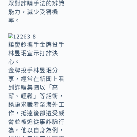
眾對詐騙手法的辨識
能力，減少受害機
率。
饒慶鈴攜手金牌投手
林昱珉宣示打詐決
心。
金牌投手林昱珉分
享，經常在新聞上看
到詐騙集團以「高
薪、輕鬆」等話術，
誘騙求職者至海外工
作，抵達後卻遭受威
脅並被迫從事詐騙行
為。他以自身為例，