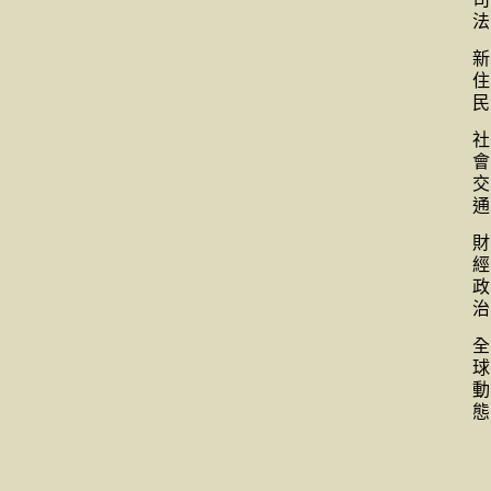
法
新
住
民
社
會
交
通
財
經
政
治
全
球
動
態