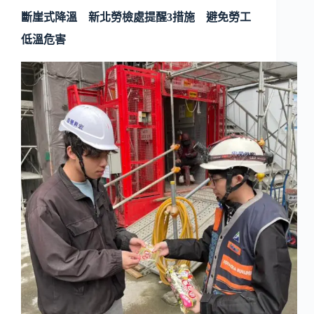
斷崖式降溫 新北勞檢處提醒3措施 避免勞工
低溫危害