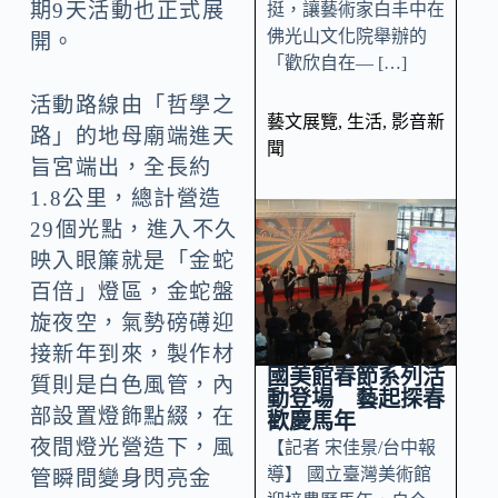
期9天活動也正式展
挺，讓藝術家白丰中在
佛光山文化院舉辦的
開。
「歡欣自在— […]
活動路線由「哲學之
藝文展覽
,
生活
,
影音新
路」的地母廟端進天
聞
旨宮端出，全長約
1.8公里，總計營造
29個光點，進入不久
映入眼簾就是「金蛇
百倍」燈區，金蛇盤
旋夜空，氣勢磅礡迎
接新年到來，製作材
國美館春節系列活
質則是白色風管，內
動登場 藝起探春
部設置燈飾點綴，在
歡慶馬年
夜間燈光營造下，風
【記者 宋佳景/台中報
導】 國立臺灣美術館
管瞬間變身閃亮金