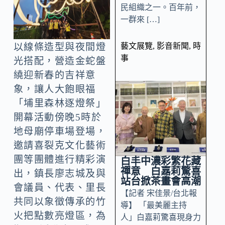
民組織之一。百年前，
一群來 […]
藝文展覽
,
影音新聞
,
時
以線條造型與夜間燈
事
光搭配，營造金蛇盤
繞迎新春的吉祥意
象，讓人大飽眼福
「埔里森林逐燈祭」
開幕活動傍晚5時於
地母廟停車場登場，
邀請喜裂克文化藝術
團等團體進行精彩演
白丰中濃彩繁花藏
禪意 白嘉莉驚喜
出，鎮長廖志城及與
站台掀茶畫會高潮
會議員、代表、里長
【記者 宋佳景/台北報
共同以象徵傳承的竹
導】 「最美麗主持
火把點數亮燈區，為
人」白嘉莉驚喜現身力