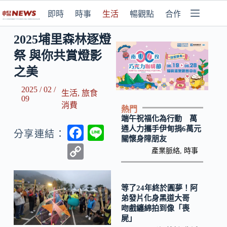
即時
時事
生活
暢觀點
合作媒體
2025埔里森林逐燈
祭 與你共賞燈影
之美
2025 / 02 /
生活
,
旅食
09
消費
熱門
端午祝福化為行動 萬
F
Li
通人力攜手伊甸捐6萬元
分享連結：
關懷身障朋友
ac
n
C
產業脈絡
,
時事
e
e
o
b
p
等了24年終於圓夢！阿
o
y
弟發片化身黑道大哥
吻戲纏綿拍到像「喪
o
Li
屍」