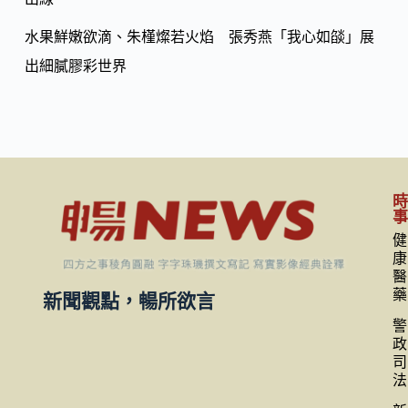
水果鮮嫩欲滴、朱槿燦若火焰 張秀燕「我心如燄」展
出細膩膠彩世界
健
康
醫
藥
新聞觀點，暢所欲言
警
政
司
法