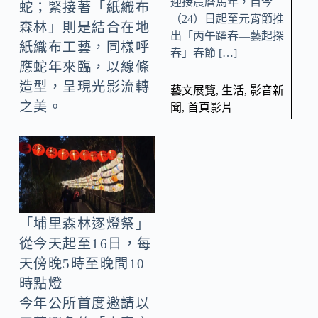
迎接農曆馬年，自今
蛇；緊接著「紙織布
（24）日起至元宵節推
森林」則是結合在地
出「丙午躍春—藝起探
紙織布工藝，同樣呼
春」春節 […]
應蛇年來臨，以線條
造型，呈現光影流轉
藝文展覽
,
生活
,
影音新
之美。
聞
,
首頁影片
「埔里森林逐燈祭」
從今天起至16日，每
天傍晚5時至晚間10
時點燈
今年公所首度邀請以