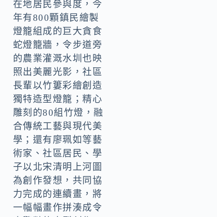
在地居民參與度，今
年有800顆鎮民繪製
燈籠組成的巨大貪食
蛇燈籠牆，令步道旁
的農業灌溉水圳也映
照出美麗光影，社區
長輩以竹簍彩繪創造
獨特造型燈籠；精心
雕刻的80組竹燈，融
合傳統工藝與現代美
學；還有廖珮如等藝
術家、社區居民、學
子以北宋清明上河圖
為創作發想，共同協
力完成的連續畫，將
一幅幅畫作拼湊成令