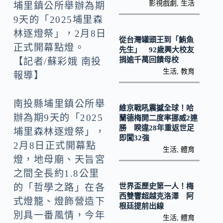
k
n
影視戲劇
,
生活
埔里鎮公所舉辦為期
k
9天的「2025埔里森
林逐燈祭」，2月8日
從台灣罐頭王到「鮪魚
正式開幕點燈。
先生」 92歲興大校友
捐逾千萬回饋母校
【記者/蘇彩娥 南投
生活
,
教育
報導】
南投縣埔里鎮公所舉
維京戰吼震撼全球！哈
辦為期9天的「2025
蘭德梅開二度率挪威2連
勝 睽違28年重返世足
埔里森林逐燈祭」，
即闖32強
2月8日正式開幕點
生活
,
體育
燈，地母廟、天旨宮
之間全長約1.8公里
世界盃歷史第一人！梅
的「哲學之路」在各
西雙響超越克洛澤 阿
式燈籠、燈飾營造下
根廷提前出線
別具一番風情，今年
生活
,
體育