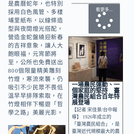
是農曆蛇年，也特別
看更多...
採用白色風管、多樣
埔里紙布，以線條造
型與夜間燈光搭配，
營造金蛇盤繞迎新春
的吉祥意象，讓人大
飽眼福，元宵節將
至，公所也免費送出
800個限量精美雕刻
竹燈，寒流來襲，仍
一場農民運動、一
吸引不少民眾不畏低
個家庭的堅持 臺
溫早早排隊索取，在
灣農民組合百年特
展登場
竹燈相伴下暢遊「哲
【記者 宋佳景/台中報
學之路」美麗光影。
導】 1926年成立的
「臺灣農民組合」，是
臺灣近代規模最大的農