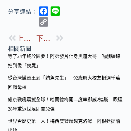
F
Li
分享連結：
ac
n
C
e
e
o
b
上一篇
下一篇
p
o
y
相關新聞
o
等了24年終於圓夢！阿弟發片化身黑道大哥 吻戲纏綿
Li
k
拍到像「喪屍」
n
k
從台灣罐頭王到「鮪魚先生」 92歲興大校友捐逾千萬
回饋母校
維京戰吼震撼全球！哈蘭德梅開二度率挪威2連勝 睽違
28年重返世足即闖32強
世界盃歷史第一人！梅西雙響超越克洛澤 阿根廷提前
出線