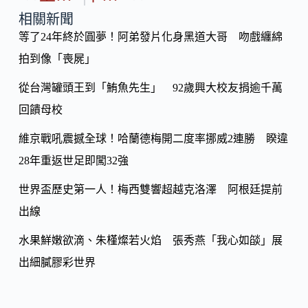
p
o
y
相關新聞
o
等了24年終於圓夢！阿弟發片化身黑道大哥 吻戲纏綿
Li
k
拍到像「喪屍」
n
k
從台灣罐頭王到「鮪魚先生」 92歲興大校友捐逾千萬
回饋母校
維京戰吼震撼全球！哈蘭德梅開二度率挪威2連勝 睽違
28年重返世足即闖32強
世界盃歷史第一人！梅西雙響超越克洛澤 阿根廷提前
出線
水果鮮嫩欲滴、朱槿燦若火焰 張秀燕「我心如燄」展
出細膩膠彩世界