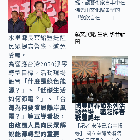
挺，讓藝術家白丰中在
佛光山文化院舉辦的
「歡欣自在— […]
藝文展覽
,
生活
,
影音新
水里鄉長葉銘豐提醒
聞
民眾提高警覺，避免
受騙。
為響應台灣2050淨零
轉型目標，活動現場
設置
「什麼是綠色能
源？」、「低碳生活
如何節電？」、「台
國美館春節系列活
灣為何要發展離岸風
動登場 藝起探春
電？」等宣導看板，
歡慶馬年
由政風人員向民眾解
【記者 宋佳景/台中報
導】 國立臺灣美術館
說能源轉型的重要