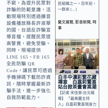
不窮，為提升民眾對
民組織之一。百年前，
一群來 […]
詐騙的防範意識，活
動現場特別透過擴音
藝文展覽
,
影音新聞
,
時
設備播放縣長許淑華
事
的國、台語反詐騙宣
導音檔，提醒民眾提
高警覺，避免受騙。
同時，現場提供
LINE 165、FB 165
全民防騙 QR
Code，讓民眾可透過
白丰中濃彩繁花藏
手機掃碼下載防詐資
禪意 白嘉莉驚喜
訊，隨時掌握最新詐
站台掀茶畫會高潮
騙手法，進一步強化
【記者 宋佳景/台北報
自我防範能力。
導】 「最美麗主持
人」白嘉莉驚喜現身力