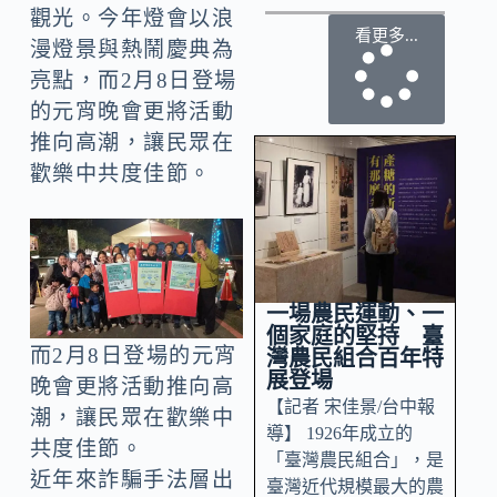
觀光。今年燈會以浪
看更多...
漫燈景與熱鬧慶典為
亮點，而2月8日登場
的元宵晚會更將活動
推向高潮，讓民眾在
歡樂中共度佳節。
一場農民運動、一
個家庭的堅持 臺
而2月8日登場的元宵
灣農民組合百年特
展登場
晚會更將活動推向高
【記者 宋佳景/台中報
潮，讓民眾在歡樂中
導】 1926年成立的
共度佳節。
「臺灣農民組合」，是
近年來詐騙手法層出
臺灣近代規模最大的農