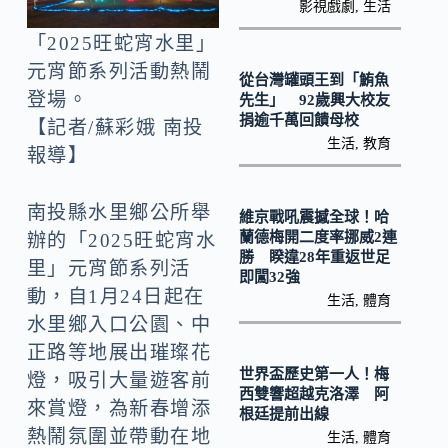
o
Li
影視戲劇
,
生活
k
n
「2025旺蛇宵水里」
k
元宵節系列活動熱鬧
從台灣罐頭王到「鮪魚
登場。
先生」 92歲興大校友
捐逾千萬回饋母校
【記者/蘇彩娥 南投
生活
,
教育
報導】
南投縣水里鄉公所舉
維京戰吼震撼全球！哈
蘭德梅開二度率挪威2連
辦的「2025旺蛇宵水
勝 睽違28年重返世足
里」元宵節系列活
即闖32強
動，自1月24日起在
生活
,
體育
水里鄉入口公園、中
正路等地展出璀璨花
世界盃歷史第一人！梅
燈，吸引大量遊客前
西雙響超越克洛澤 阿
來賞燈，為新春增添
根廷提前出線
熱鬧氛圍並帶動在地
生活
,
體育