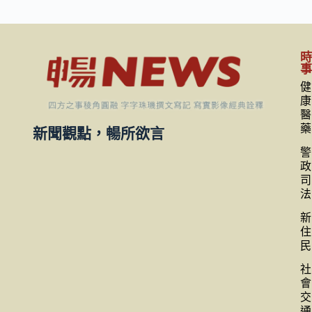
健
康
醫
藥
新聞觀點，暢所欲言
警
政
司
法
新
住
民
社
會
交
通