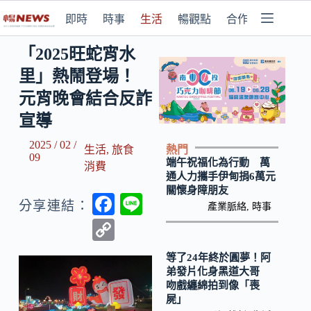
即時
時事
生活
暢觀點
合作媒體
「2025旺蛇宵水
里」熱鬧登場！
元宵晚會結合反詐
宣導
2025 / 02 /
熱門
生活
,
旅食
09
端午祝福化為行動 萬
消費
通人力攜手伊甸捐6萬元
關懷身障朋友
F
Li
分享連結：
產業脈絡
,
時事
ac
n
C
e
e
o
等了24年終於圓夢！阿
b
p
弟發片化身黑道大哥
吻戲纏綿拍到像「喪
o
y
屍」