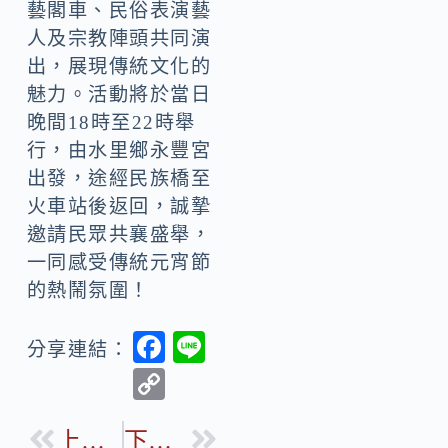
藝閣車、民俗表演藝
人及宗教陣頭共同演
出，展現傳統文化的
魅力。活動將於當日
晚間18時至22時舉
行，由水里鄉永豐宮
出發，途經民族橋至
火車站後返回，誠摯
邀請民眾共襄盛舉，
一同感受傳統元宵節
的熱鬧氛圍！
F
Li
分享連結：
ac
n
C
e
e
o
b
上一篇
下一篇