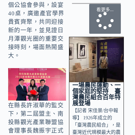
個公協會參與，設宴
看更多...
40桌，廣邀產官學界
貴賓齊聚，共同迎接
新的一年，並見證日
月潭觀光圈的重要交
接時刻，場面熱鬧盛
大。
一場農民運動、一
個家庭的堅持 臺
灣農民組合百年特
展登場
在縣長許淑華的監交
【記者 宋佳景/台中報
下，第二屆盟主、南
導】 1926年成立的
投縣觀光產業聯盟協
「臺灣農民組合」，是
會理事長魏振宇正式
臺灣近代規模最大的農