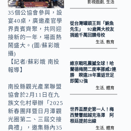
o
Li
影視戲劇
,
生活
k
n
35個公協會參與，設
k
宴40桌，廣邀產官學
從台灣罐頭王到「鮪魚
界貴賓齊聚，共同迎
先生」 92歲興大校友
捐逾千萬回饋母校
接新的一年，場面熱
生活
,
教育
鬧盛大。(圖/蘇彩娥
攝)
【記者/蘇彩娥 南投
維京戰吼震撼全球！哈
蘭德梅開二度率挪威2連
報導】
勝 睽違28年重返世足
即闖32強
南投縣觀光產業聯盟
生活
,
體育
協會於2月11日在九
族文化村舉辦「2025
世界盃歷史第一人！梅
新春團拜暨日月潭觀
西雙響超越克洛澤 阿
光圈第二、三屆交接
根廷提前出線
典禮」，邀集縣內35
生活
,
體育