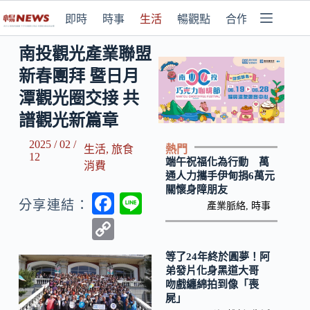
即時
時事
生活
暢觀點
合作媒體
南投觀光產業聯盟
新春團拜 暨日月
潭觀光圈交接 共
譜觀光新篇章
2025 / 02 /
熱門
生活
,
旅食
12
端午祝福化為行動 萬
消費
通人力攜手伊甸捐6萬元
關懷身障朋友
F
Li
分享連結：
產業脈絡
,
時事
ac
n
C
e
e
o
等了24年終於圓夢！阿
b
p
弟發片化身黑道大哥
吻戲纏綿拍到像「喪
o
y
屍」