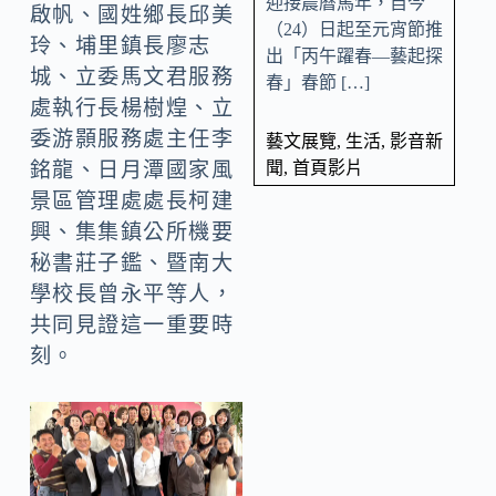
迎接農曆馬年，自今
啟帆、國姓鄉長邱美
（24）日起至元宵節推
玲、埔里鎮長廖志
出「丙午躍春—藝起探
城、立委馬文君服務
春」春節 […]
處執行長楊樹煌、立
委游顥服務處主任李
藝文展覽
,
生活
,
影音新
聞
,
首頁影片
銘龍、日月潭國家風
景區管理處處長柯建
興、集集鎮公所機要
秘書莊子鑑、暨南大
學校長曾永平等人，
共同見證這一重要時
刻。