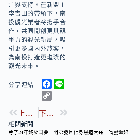
注與支持。在新盟主
李吉田的帶領下，南
投觀光業者將攜手合
作，共同開創更具競
爭力的觀光新局，吸
引更多國內外旅客，
為南投打造更璀璨的
觀光未來。
F
Li
分享連結：
ac
n
C
e
e
o
b
上一篇
下一篇
p
o
y
相關新聞
o
等了24年終於圓夢！阿弟發片化身黑道大哥 吻戲纏綿
Li