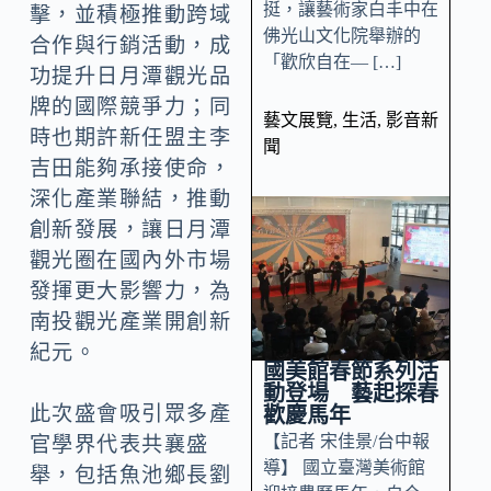
挺，讓藝術家白丰中在
擊，並積極推動跨域
佛光山文化院舉辦的
合作與行銷活動，成
「歡欣自在— […]
功提升日月潭觀光品
牌的國際競爭力；同
藝文展覽
,
生活
,
影音新
時也期許新任盟主李
聞
吉田能夠承接使命，
深化產業聯結，推動
創新發展，讓日月潭
觀光圈在國內外市場
發揮更大影響力，為
南投觀光產業開創新
紀元。
國美館春節系列活
動登場 藝起探春
此次盛會吸引眾多產
歡慶馬年
【記者 宋佳景/台中報
官學界代表共襄盛
導】 國立臺灣美術館
舉，包括魚池鄉長劉