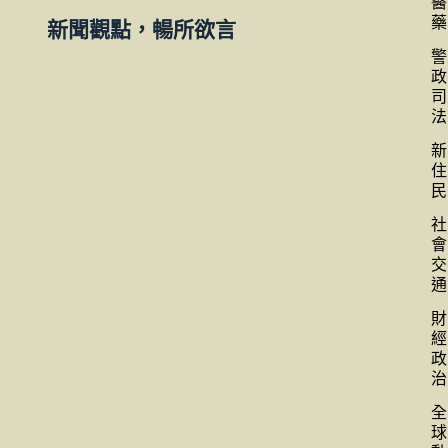
醫
藥
新聞觀點，暢所欲言
警
政
司
法
新
住
民
社
會
交
通
財
經
政
治
全
球