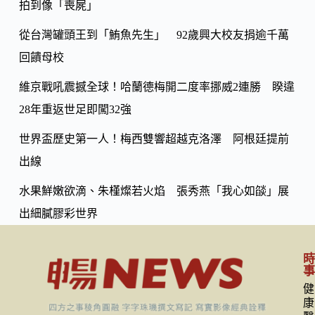
k
拍到像「喪屍」
n
k
從台灣罐頭王到「鮪魚先生」 92歲興大校友捐逾千萬
回饋母校
維京戰吼震撼全球！哈蘭德梅開二度率挪威2連勝 睽違
28年重返世足即闖32強
世界盃歷史第一人！梅西雙響超越克洛澤 阿根廷提前
出線
水果鮮嫩欲滴、朱槿燦若火焰 張秀燕「我心如燄」展
出細膩膠彩世界
健
康