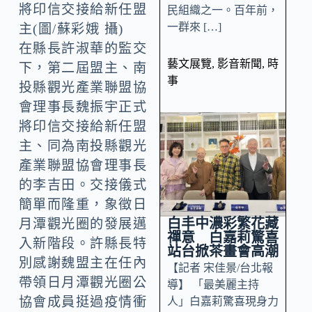
將印信交接給新任盟
民組織之一。百年前，
一群來 […]
主(圖/蘇彩娥 攝)
在縣長許淑華的監交
藝文展覽
,
影音新聞
,
時
下，第二屆盟主、南
事
投縣觀光產業聯盟協
會理事長魏振宇正式
將印信交接給新任盟
主、同為南投縣觀光
產業聯盟協會理事長
的李吉田。交接儀式
簡單而隆重，象徵日
白丰中濃彩繁花藏
月潭觀光圈的發展邁
禪意 白嘉莉驚喜
入新階段。許縣長特
站台掀茶畫會高潮
別感謝魏盟主在任內
【記者 宋佳景/台北報
帶領日月潭觀光圈公
導】 「最美麗主持
協會成員挺過疫情衝
人」白嘉莉驚喜現身力